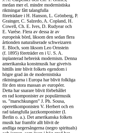
medan mer el. mindre modernistiska

riktningar fått talangfulla

företrädare i H. Hanson, L. Grönberg, P.

Grainger, C. Salzedo, A. Copland, H.

Cowell, Ch. E. Ives, D. Rudyear och

E. Varése. Flera av dessa är av

europeisk börd, liksom den sedan flera

årtionden naturaliserade schweizaren

E. Bloch, som liksom Leo Ornstein

(f. 1895) företräder en i U. S. A.

inplanterad hebreisk modernism. Denna

amerikanska konstmusik har givetvis

hittills inte blivit folkets egendom i

högre grad än de modernistiska

riktningarna i Europa har blivit folkliga

för den stora massan av européer.

Detta har snarare blivit förbehållet

en rad komponister av populärmusik

ss. ”marschkungen” J. Ph. Sousa,

operettkomponisten V. Herbert och en

rad talangfulla jazzkomponister (I.

Berlin o. a.). Det amerikanska folkets

musik har framför allt blivit de

andliga negersångerna (negro spirituals)
