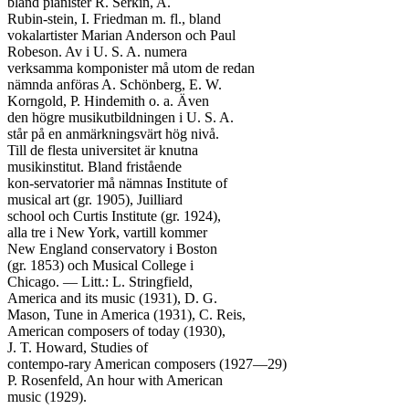
bland pianister R. Serkin, A.

Rubin-stein, I. Friedman m. fl., bland

vokalartister Marian Anderson och Paul

Robeson. Av i U. S. A. numera

verksamma komponister må utom de redan

nämnda anföras A. Schönberg, E. W.

Korngold, P. Hindemith o. a. Även

den högre musikutbildningen i U. S. A.

står på en anmärkningsvärt hög nivå.

Till de flesta universitet är knutna

musikinstitut. Bland fristående

kon-servatorier må nämnas Institute of

musical art (gr. 1905), Juilliard

school och Curtis Institute (gr. 1924),

alla tre i New York, vartill kommer

New England conservatory i Boston

(gr. 1853) och Musical College i

Chicago. — Litt.: L. Stringfield,

America and its music (1931), D. G.

Mason, Tune in America (1931), C. Reis,

American composers of today (1930),

J. T. Howard, Studies of

contempo-rary American composers (1927—29)

P. Rosenfeld, An hour with American

music (1929).
