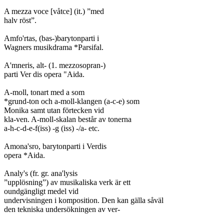
A mezza voce [våtce] (it.) ”med

halv röst”.

Amfo'rtas, (bas-)barytonparti i

Wagners musikdrama *Parsifal.

A'mneris, alt- (1. mezzosopran-)

parti Ver dis opera "Aida.

A-moll, tonart med a som

*grund-ton och a-moll-klangen (a-c-e) som

Monika samt utan förtecken vid

kla-ven. A-moll-skalan består av tonerna

a-h-c-d-e-f(iss) -g (iss) -/a- etc.

Amona'sro, barytonparti i Verdis

opera *Aida.

Analy's (fr. gr. ana'lysis

”upplösning”) av musikaliska verk är ett

oundgängligt medel vid

undervisningen i komposition. Den kan gälla såväl
