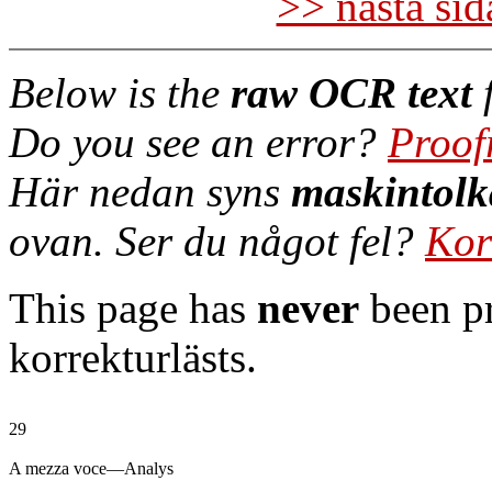
>> nästa si
Below is the
raw OCR text
f
Do you see an error?
Proof
Här nedan syns
maskintolk
ovan. Ser du något fel?
Kor
This page has
never
been pr
korrekturlästs.
29

A mezza voce—Analys
