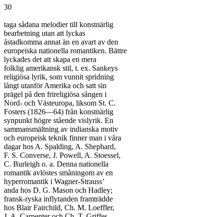
30

taga sådana melodier till konstnärlig

bearbetning utan att lyckas

åstadkomma annat än en avart av den

europeiska nationella romantiken. Bättre

lyckades det att skapa en mera

folklig amerikansk stil, t. ex. Sankeys

religiösa lyrik, som vunnit spridning

långt utanför Amerika och satt sin

prägel på den frireligiösa sången i

Nord- och Västeuropa, liksom St. C.

Fosters (1826—64) från konstnärlig

synpunkt högre stående vislyrik. En

sammansmältning av indianska motiv

och europeisk teknik finner man i våra

dagar hos A. Spalding, A. Shephard,

F. S. Converse, J. Powell, A. Stoessel,

C. Burleigh o. a. Denna nationella

romantik avlöstes småningom av en

hyperromantik i Wagner-Strauss’

anda hos D. G. Mason och Hadley;

fransk-ryska inflytanden framträdde

hos Blair Fairchild, Ch. M. Loeffler,

J. A. Carpenter och Ch. T. Griffes,
