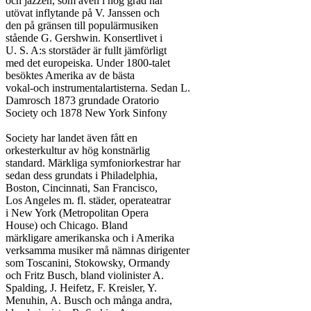
och jazzen, som även i hög grad har

utövat inflytande på V. Janssen och

den på gränsen till populärmusiken

stående G. Gershwin. Konsertlivet i

U. S. A:s storstäder är fullt jämförligt

med det europeiska. Under 1800-talet

besöktes Amerika av de bästa

vokal-och instrumentalartisterna. Sedan L.

Damrosch 1873 grundade Oratorio

Society och 1878 New York Sinfony

Society har landet även fått en

orkesterkultur av hög konstnärlig

standard. Märkliga symfoniorkestrar har

sedan dess grundats i Philadelphia,

Boston, Cincinnati, San Francisco,

Los Angeles m. fl. städer, operateatrar

i New York (Metropolitan Opera

House) och Chicago. Bland

märkligare amerikanska och i Amerika

verksamma musiker må nämnas dirigenter

som Toscanini, Stokowsky, Ormandy

och Fritz Busch, bland violinister A.

Spalding, J. Heifetz, F. Kreisler, Y.

Menuhin, A. Busch och många andra,
