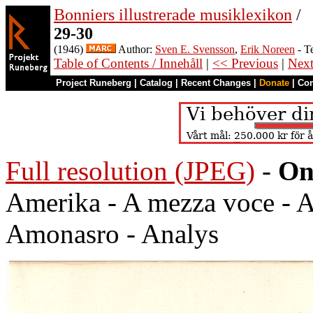
Bonniers illustrerade musiklexikon
/
29-30
(1946)
Author:
Sven E. Svensson
,
Erik Noreen
- T
Table of Contents / Innehåll
|
<< Previous
|
Nex
Project Runeberg
|
Catalog
|
Recent Changes
|
Donate
|
Co
Full resolution (JPEG)
-
On
Amerika - A mezza voce - A
Amonasro - Analys