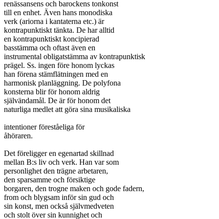
renässansens och barockens tonkonst

till en enhet. Även hans monodiska

verk (ariorna i kantaterna etc.) är

kontrapunktiskt tänkta. De har alltid

en kontrapunktiskt koncipierad

basstämma och oftast även en

instrumental obligatstämma av kontrapunktisk

prägel. Ss. ingen före honom lyckas

han förena stämflätningen med en

harmonisk planläggning. De polyfona

konsterna blir för honom aldrig

självändamål. De är för honom det

naturliga medlet att göra sina musikaliska

intentioner föreståeliga för

åhöraren.

Det föreligger en egenartad skillnad

mellan B:s liv och verk. Han var som

personlighet den trägne arbetaren,

den sparsamme och försiktige

borgaren, den trogne maken och gode fadern,

from och blygsam inför sin gud och

sin konst, men också självmedveten

och stolt över sin kunnighet och
