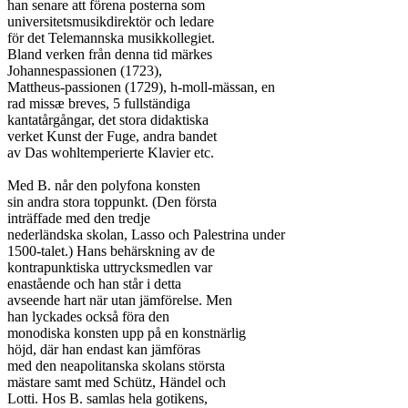
han senare att förena posterna som

universitetsmusikdirektör och ledare

för det Telemannska musikkollegiet.

Bland verken från denna tid märkes

Johannespassionen (1723),

Mattheus-passionen (1729), h-moll-mässan, en

rad missæ breves, 5 fullständiga

kantatårgångar, det stora didaktiska

verket Kunst der Fuge, andra bandet

av Das wohltemperierte Klavier etc.

Med B. når den polyfona konsten

sin andra stora toppunkt. (Den första

inträffade med den tredje

nederländska skolan, Lasso och Palestrina under

1500-talet.) Hans behärskning av de

kontrapunktiska uttrycksmedlen var

enastående och han står i detta

avseende hart när utan jämförelse. Men

han lyckades också föra den

monodiska konsten upp på en konstnärlig

höjd, där han endast kan jämföras

med den neapolitanska skolans största

mästare samt med Schütz, Händel och

Lotti. Hos B. samlas hela gotikens,
