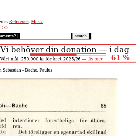
ema:
Reference
,
Music
t >>
mments?
|
 Sebastian - Bache, Paulus