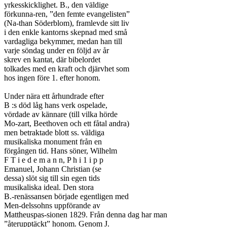
yrkesskicklighet. B., den väldige

förkunna-ren, ”den femte evangelisten”

(Na-than Söderblom), framlevde sitt liv

i den enkle kantorns skepnad med små

vardagliga bekymmer, medan han till

varje söndag under en följd av år

skrev en kantat, där bibelordet

tolkades med en kraft och djärvhet som

hos ingen före 1. efter honom.

Under nära ett århundrade efter

B :s död låg hans verk ospelade,

vördade av kännare (till vilka hörde

Mo-zart, Beethoven och ett fåtal andra)

men betraktade blott ss. väldiga

musikaliska monument från en

förgången tid. Hans söner, Wilhelm

F T i e d e m a n n, P h i 1 i p p

Emanuel, Johann Christian (se

dessa) slöt sig till sin egen tids

musikaliska ideal. Den stora

B.-renässansen började egentligen med

Men-delssohns uppförande av

Mattheuspas-sionen 1829. Från denna dag har man

”återupptäckt” honom. Genom J.
