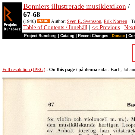
Bonniers illustrerade musiklexikon
/
67-68
(1946)
Author:
Sven E. Svensson
,
Erik Noreen
- T
Table of Contents / Innehåll
|
<< Previous
|
Nex
Project Runeberg
|
Catalog
|
Recent Changes
|
Donate
|
Co
Full resolution (JPEG)
-
On this page / på denna sida
- Bach, Johann