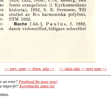
<< prev. page << föreg. sida <<
>> nästa sida >> next page >>
e an error?
Proofread the page now!
du något fel?
Korrekturläs sidan nu!
lästs.