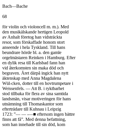
Bach—Bache

68

för violin och violoncell m. m.). Med

den musikälskande hertigen Leopold

av Anhalt företog han vidsträckta

resor, som förskaffade honom stort

anseende i hela Tyskland. Till hans

beundrare hörde bl. a. den gamle

orgelmästaren Reinken i Hamburg. Efter

en dylik resa till Karlsbad fann han

vid återkomsten sin maka död och

begraven. Äret därpå ingick han nytt

äktenskap med Anna Magdalena

Wül-cken, dotter till en hovtrumpetare i

Weissenfels. — Att B. i ryktbarhet

stod tillbaka för flera av sina samtida

landsmän, visar motiveringen för hans

utnämning till Thomaskantor som

efterträdare till Kuhnau i Leipzig

1723: ”— — -—■ eftersom ingen bättre

finns att få”. Med denna befattning,

som han innehade till sin död, kom
