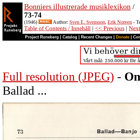
Bonniers illustrerade musiklexikon
/
73-74
(1946)
Author:
Sven E. Svensson
,
Erik Noreen
- T
Table of Contents / Innehåll
|
<< Previous
|
Nex
Project Runeberg
|
Catalog
|
Recent Changes
|
Donate
|
Co
Full resolution (JPEG)
-
On
Ballad ...