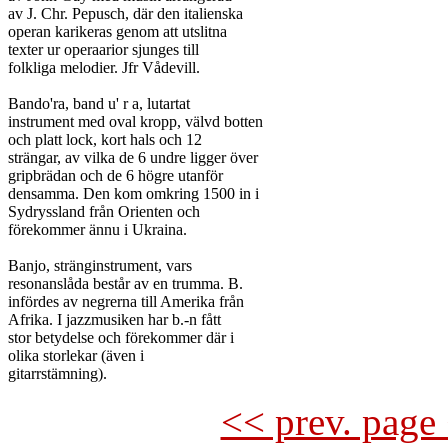
av J. Chr. Pepusch, där den italienska

operan karikeras genom att utslitna

texter ur operaarior sjunges till

folkliga melodier. Jfr Vådevill.

Bando'ra, band u' r a, lutartat

instrument med oval kropp, välvd botten

och platt lock, kort hals och 12

strängar, av vilka de 6 undre ligger över

gripbrädan och de 6 högre utanför

densamma. Den kom omkring 1500 in i

Sydryssland från Orienten och

förekommer ännu i Ukraina.

Banjo, stränginstrument, vars

resonanslåda består av en trumma. B.

infördes av negrerna till Amerika från

Afrika. I jazzmusiken har b.-n fått

stor betydelse och förekommer där i

olika storlekar (även i

<< prev. page 