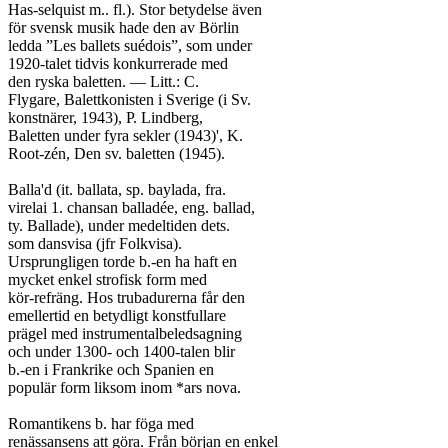
Has-selquist m.. fl.). Stor betydelse även

för svensk musik hade den av Börlin

ledda ”Les ballets suédois”, som under

1920-talet tidvis konkurrerade med

den ryska baletten. — Litt.: C.

Flygare, Balettkonisten i Sverige (i Sv.

konstnärer, 1943), P. Lindberg,

Baletten under fyra sekler (1943)', K.

Root-zén, Den sv. baletten (1945).

Balla'd (it. ballata, sp. baylada, fra.

virelai 1. chansan balladée, eng. ballad,

ty. Ballade), under medeltiden dets.

som dansvisa (jfr Folkvisa).

Ursprungligen torde b.-en ha haft en

mycket enkel strofisk form med

kör-refräng. Hos trubadurerna får den

emellertid en betydligt konstfullare

prägel med instrumentalbeledsagning

och under 1300- och 1400-talen blir

b.-en i Frankrike och Spanien en

populär form liksom inom *ars nova.

Romantikens b. har föga med

renässansens att göra. Från början en enkel
