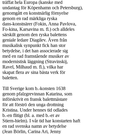
träffat hela Europa (kanske med

undantag för Köpenhamn och Petersburg),

genomgått en konstnärlig förnyelse

genom en rad märkliga ryska

dans-konstnärer (Fokin, Anna Pavlova,

Fo-kina, Karsavina m. fl.) och alldeles

särskilt genom den ryska balettens

geniale ledare Diagilev. Även från

musikalisk synpunkt fick han stor

betydelse, i det han associerade sig

med en rad framstående musiker av

modernistisk läggning (Stravinskij,

Ravel, Milhaud m. fl.), vilka har

skapat flera av sina bästa verk för

baletten.

Till Sverige kom b.-konsten 1638

genom pfalzgrevinnan Katarina, som

införskrivit en fransk balettmästare

för att förströ den unga drottning

Kristina. Under hennes tid odlades

b.-en flitigt (bl. a. med b.-er av

Stiern-hielm). I vår tid har konstarten haft

en rad svenska namn av betydelse

(Jean Börlin, Carina Ari, Jenny
