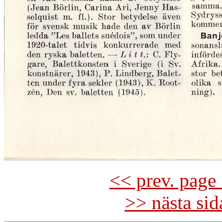
<< prev. page 
>> nästa si