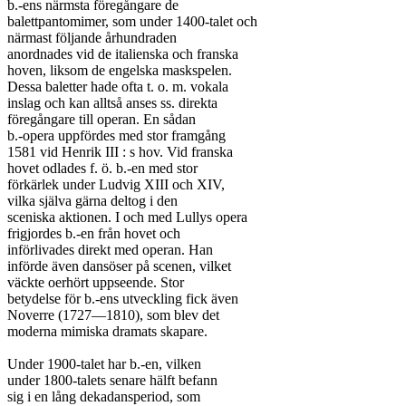
b.-ens närmsta föregångare de

balettpantomimer, som under 1400-talet och

närmast följande århundraden

anordnades vid de italienska och franska

hoven, liksom de engelska maskspelen.

Dessa baletter hade ofta t. o. m. vokala

inslag och kan alltså anses ss. direkta

föregångare till operan. En sådan

b.-opera uppfördes med stor framgång

1581 vid Henrik III : s hov. Vid franska

hovet odlades f. ö. b.-en med stor

förkärlek under Ludvig XIII och XIV,

vilka själva gärna deltog i den

sceniska aktionen. I och med Lullys opera

frigjordes b.-en från hovet och

införlivades direkt med operan. Han

införde även dansöser på scenen, vilket

väckte oerhört uppseende. Stor

betydelse för b.-ens utveckling fick även

Noverre (1727—1810), som blev det

moderna mimiska dramats skapare.

Under 1900-talet har b.-en, vilken

under 1800-talets senare hälft befann

sig i en lång dekadansperiod, som
