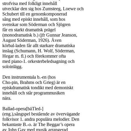
strofvisa med folkligt innehåll

utvecklar den sig hos Zumsteeg, Loewe och

Schubert till en genomkomponerad

sång med episkt innehåll, som hos

svenskar som Söderman och Sjögren

får en starkt dramatisk prägel

(monodramatisk b.) (jfr Gunnar Jeanson,

August Söderman, 1926). Även

körbal-laden får allt starkare dramatiska

inslag (Schumann, H. Wolf, Söderman,

Hegar m. fl.) och förekommer ofta

med piano-1. orkesterbeledsagning och

soloinlägg.

Den instrumentala b.-en (hos

Cho-pin, Brahms och Grieg) är en

episkdramatisk tondikt med demoniskt

innehåll och står programmusiken

nära.

Ballad-opera[bäTled-]

(eng.),sångspel bestående av övervägande

folkvisor 1. andra populära melodier. Den

bekantaste B.-o. är The Beggar’s opera

av John Gay med musik arrangerad
