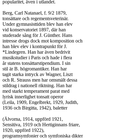
popularitet, även i utlandet.

Berg, Carl Natanael, f. 9/2 1879,

tonsättare och regementsveterinär.

Under gymnasisttiden blev han elev

vid konservatoriet 1897, där han

studerade sång för J. Günther. Hans

intresse drogs dock mot komposition och

han blev elev i kontrapunkt för J.

*Lindegren. Han har även bedrivit

musikstudier i Paris och hade i flera

år statens tonsättarstipendium. I sin

stil är B. högromantiker. Han har

tagit starka intryck av Wagner, Liszt

och R. Strauss men har omsmält dessa

stildrag i nationell riktning. Han har

med starkt temperament parat med

lyrisk innerlighet tonsatt operor

(Leila, 1909, Engelbrekt, 1929, Judith,

1936 och Birgitta, 1942), baletter

(Älvorna, 1914, uppförd 1921,

Sensitiva, 1919 och Hertiginnans friare,

1920, uppförd 1922),

programsymfonier och symfoniska dikter
