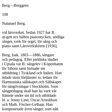
Berg—Berggren

108

Natanael Berg.

vid läroverket. Sedan 1927 har B.

ut-gett sex häften pianostycken, andliga

sånger, verk för orgel, för sång och

piano samt Läroverkskören [1936],

Berg, Isak, 1803—1886, sångare

och pedagog. Efter juridiska studier

i Upsala var B. sångelev i Köpenhamn

för Siboni samt fortsatte sin

utbildning i Tyskland och Italien. Han

inlade stora förtjänster ss. ledare för

Harmoniska sällskapet och Sällskapet

för sångövningar i Stockholm. Som

sångpedagog skall han ha varit vår

främste under sin tid och utbildade

bl. a. Jenny Lind, Oscar Arnoldson

och Math. Fischer-Gelhaar. Han

komponerade även sånger, som nått
