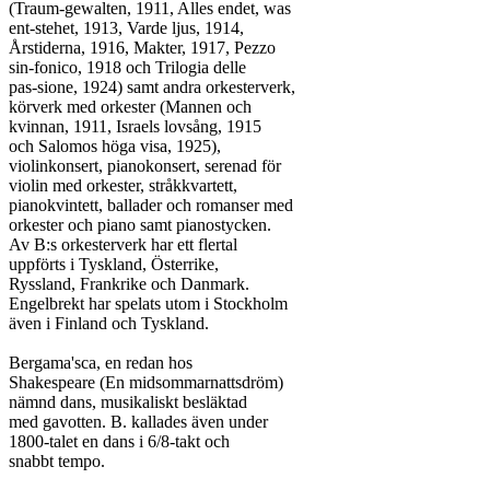
(Traum-gewalten, 1911, Alles endet, was

ent-stehet, 1913, Varde ljus, 1914,

Årstiderna, 1916, Makter, 1917, Pezzo

sin-fonico, 1918 och Trilogia delle

pas-sione, 1924) samt andra orkesterverk,

körverk med orkester (Mannen och

kvinnan, 1911, Israels lovsång, 1915

och Salomos höga visa, 1925),

violinkonsert, pianokonsert, serenad för

violin med orkester, stråkkvartett,

pianokvintett, ballader och romanser med

orkester och piano samt pianostycken.

Av B:s orkesterverk har ett flertal

uppförts i Tyskland, Österrike,

Ryssland, Frankrike och Danmark.

Engelbrekt har spelats utom i Stockholm

även i Finland och Tyskland.

Bergama'sca, en redan hos

Shakespeare (En midsommarnattsdröm)

nämnd dans, musikaliskt besläktad

med gavotten. B. kallades även under

1800-talet en dans i 6/8-takt och

snabbt tempo.
