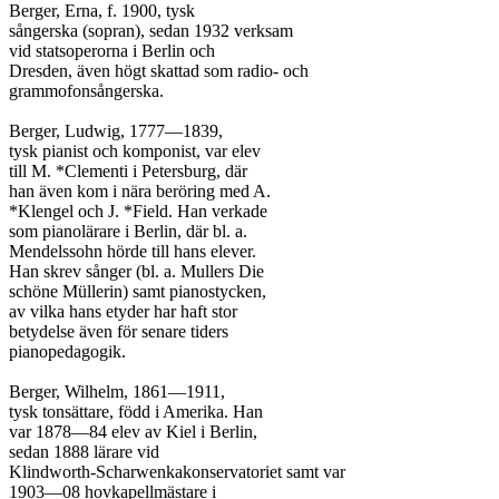
Berger, Erna, f. 1900, tysk

sångerska (sopran), sedan 1932 verksam

vid statsoperorna i Berlin och

Dresden, även högt skattad som radio- och

grammofonsångerska.

Berger, Ludwig, 1777—1839,

tysk pianist och komponist, var elev

till M. *Clementi i Petersburg, där

han även kom i nära beröring med A.

*Klengel och J. *Field. Han verkade

som pianolärare i Berlin, där bl. a.

Mendelssohn hörde till hans elever.

Han skrev sånger (bl. a. Mullers Die

schöne Müllerin) samt pianostycken,

av vilka hans etyder har haft stor

betydelse även för senare tiders

pianopedagogik.

Berger, Wilhelm, 1861—1911,

tysk tonsättare, född i Amerika. Han

var 1878—84 elev av Kiel i Berlin,

sedan 1888 lärare vid

Klindworth-Scharwenkakonservatoriet samt var

1903—08 hovkapellmästare i
