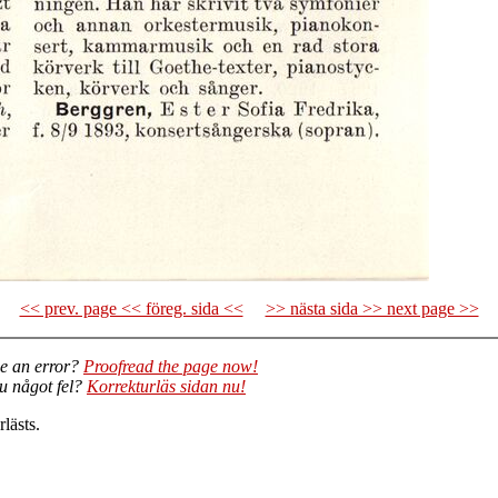
<< prev. page << föreg. sida <<
>> nästa sida >> next page >>
e an error?
Proofread the page now!
du något fel?
Korrekturläs sidan nu!
lästs.