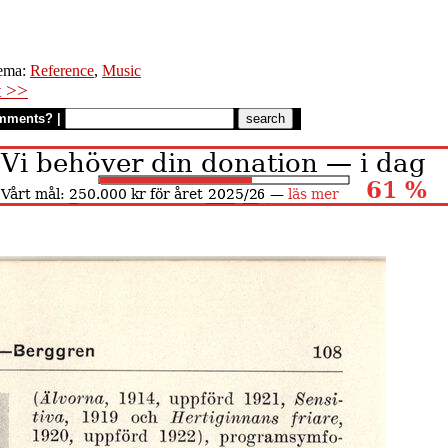
ema:
Reference
,
Music
t >>
mments?
|