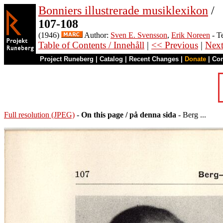
Bonniers illustrerade musiklexikon
/
107-108
(1946)
Author:
Sven E. Svensson
,
Erik Noreen
- T
Table of Contents / Innehåll
|
<< Previous
|
Nex
Project Runeberg
|
Catalog
|
Recent Changes
|
Donate
|
Co
Full resolution (JPEG)
-
On this page / på denna sida
- Berg ...