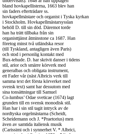
undervisats). 1648 är han upptagen

bland hovkapellisterna, 1663 blev han

sin faders efterträdare ss.

hovkapellmästare och organist i Tyska kyrkan

i Stockholm. Hovkapellmästarsysslan

behöll D. till sin död. Däremot torde

han ha trätt tillbaka från sin

organisttjänst åtminstone ca 1687. Han

företog minst två utländska resor

(till Tyskland, antagligen även Paris)

och stod i personlig kontakt med

Bux-tehude. D. har skrivit danser i tidens

stil, arior och smärre körverk med

generalbas och obligata instrument,

ett Fader vår (näst Albricis verk till

samma text det första körverket med

svensk text) samt har dessutom med

sina tonsättningar till Samuel

Co-lumbus’ Odae sveticae (1674) lagt

grunden till en svensk monodisk stil.

Han har i sin stil tagit intryck av de

nordtyska orgelmästarna (Scheidt,

Scheidemann och J. *Praetorius) men

även av samtida italiensk musik

(Carissimi och i synnerhet V. * Albrici,
