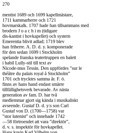
270

mentist 1689 och 1699 kapellmästare,

1711 kammarherre och 1721

hovmarskalk. 1707 hade han tillsammans med

brodern J o a c h i m (tidigare

dis-kantist i hovkapellet) och systern

Emerentia blivit adlad; 1719 blev

han friherre. A. D. d. y. komponerade

för den sedan 1699 i Stockholm

spelande franska teatertruppen en balett

i habil Lully-stil till text av

Nicode-mus Tessin. Den uppfördes ”sur le

théåtre du palais royal å Stockholm”

1701 och trycktes samma år. F. ö.

finns av hans hand endast smärre

tillfällighetsverk bevarade. Av nästa

generation av fam. D. har två

medlemmar gjort sig kända i musikaliskt

avseende. Gustaf D. d. y:s son Carl

Gustaf von D. (1700—1758) var

”stor lutenist” och innehade 1742

—58 förtroendet att vara ”direktör”,

d. v. s. inspektör för hovkapellet.

Hans kusin Karl Vilhelm von
