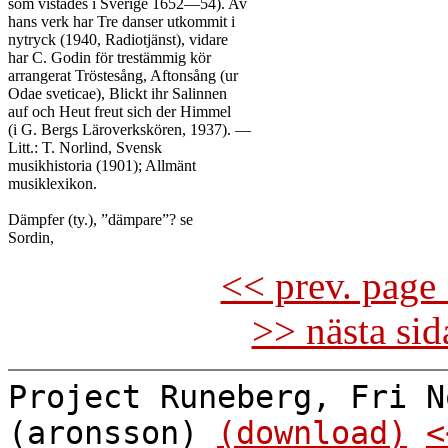
som vistades i Sverige 1652—54). Av

hans verk har Tre danser utkommit i

nytryck (1940, Radiotjänst), vidare

har C. Godin för trestämmig kör

arrangerat Tröstesång, Aftonsång (ur

Odae sveticae), Blickt ihr Salinnen

auf och Heut freut sich der Himmel

(i G. Bergs Läroverkskören, 1937). —

Litt.: T. Norlind, Svensk

musikhistoria (1901); Allmänt

musiklexikon.

Dämpfer (ty.), ”dämpare”? se

<< prev. page 
>> nästa si
Project Runeberg, Fri N
(aronsson)
(download)
<