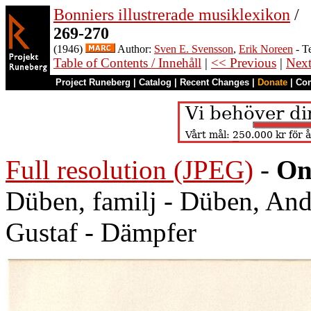
Bonniers illustrerade musiklexikon
/
269-270
(1946)
Author:
Sven E. Svensson
,
Erik Noreen
- T
Table of Contents / Innehåll
|
<< Previous
|
Nex
Project Runeberg
|
Catalog
|
Recent Changes
|
Donate
|
Co
Full resolution (JPEG)
-
On
Düben, familj - Düben, Andr
Gustaf - Dämpfer