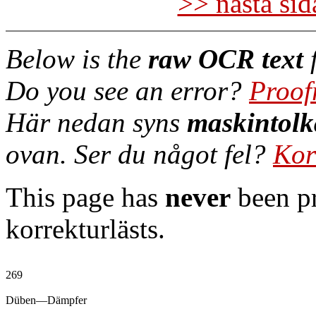
>> nästa si
Below is the
raw OCR text
f
Do you see an error?
Proof
Här nedan syns
maskintolk
ovan. Ser du något fel?
Kor
This page has
never
been pr
korrekturlästs.
269

Düben—Dämpfer
