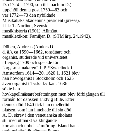
D. (1724—1790, son till Joachim D.)

uppehöll denna post 1759—63 och

var 1772—73 den nybildade

Musikaliska akademins president (preses). —

Litt.: T. Norlind, Svensk

musikhistoria (1901); Allmänt

musiklexikon; Familjen D. (STM årg. 24,1942).

Düben, Andreas (Anders D.

d. ä.), ca 1590—1662, tonsättare och

organist, studerade vid universitetet

i Leipzig 1709 och spelade för

”orga-nistmakaren” J. P. *Sweelinck i

Amsterdam 1614—20. 1620 1. 1621 blev

han hovorganist i Stockholm och 1625

även organist i Tyska kyrkan. 1636

sökte han

hovkapellmästarebefattningen men blev förbigången till

förmån för dansken Ludvig Bille. Efter

dennes död 1640 fick han emellertid

platsen, som han innehade till sin död.

A. D. skrev i den venetianska skolans

stil med utmärkt välklingande

korsats och nobel stämföring. Bland hans

verk må särskilt nämnas Pugna
