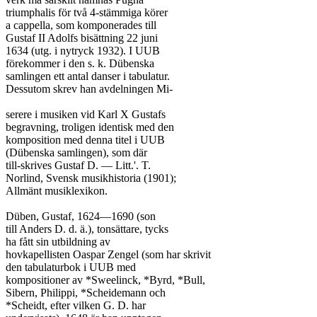
triumphalis för två 4-stämmiga körer

a cappella, som komponerades till

Gustaf II Adolfs bisättning 22 juni

1634 (utg. i nytryck 1932). I UUB

förekommer i den s. k. Dübenska

samlingen ett antal danser i tabulatur.

Dessutom skrev han avdelningen Mi-

serere i musiken vid Karl X Gustafs

begravning, troligen identisk med den

komposition med denna titel i UUB

(Dübenska samlingen), som där

till-skrives Gustaf D. — Litt.'. T.

Norlind, Svensk musikhistoria (1901);

Allmänt musiklexikon.

Düben, Gustaf, 1624—1690 (son

till Anders D. d. ä.), tonsättare, tycks

ha fått sin utbildning av

hovkapellisten Oaspar Zengel (som har skrivit

den tabulaturbok i UUB med

kompositioner av *Sweelinck, *Byrd, *Bull,

Sibern, Philippi, *Scheidemann och

*Scheidt, efter vilken G. D. har
