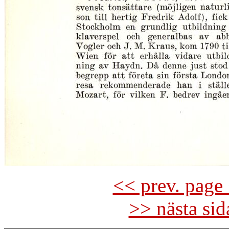
<< prev. page 
>> nästa si