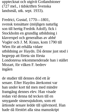
upptecknat och utgivit Gotlandstoner

(727 mel., i tidskriften Svenska

landsmål, utk. sept. 1933).

Fredrici, Gustaf, 1770—1801,

svensk tonsättare (möjligen naturlig

son till hertig Fredrik Adolf), fick i

Stockholm en grundlig utbildning i

klaverspel och generalbas av abbé

Vogler och J. M. Kraus, kom 1790 till

Wien för att erhålla vidare

utbildning av Haydn. Då denne just stod i

begrepp att företa sin första

Londonresa rekommenderade han i stället

Mozart, för vilken F. bedrev

ingåen

de studier till dennes död ett år

senare. Efter Haydns återkomst var

han under kort tid men med mindre

framgång dennes elev. Han visade

redan vid denna tid tecken till en

smygande sinnessjukdom, som ett

årtionde senare ledde till självmord. Han

hade då förstört alla sina manuskript
