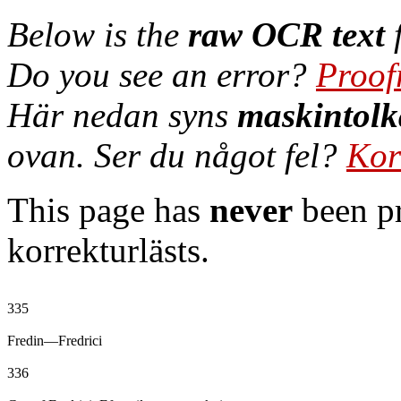
Below is the
raw OCR text
f
Do you see an error?
Proof
Här nedan syns
maskintolk
ovan. Ser du något fel?
Kor
This page has
never
been pr
korrekturlästs.
335

Fredin—Fredrici

336
