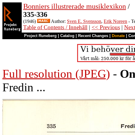
Bonniers illustrerade musiklexikon
/
335-336
(1946)
Author:
Sven E. Svensson
,
Erik Noreen
- T
Table of Contents / Innehåll
|
<< Previous
|
Nex
Project Runeberg
|
Catalog
|
Recent Changes
|
Donate
|
Co
Full resolution (JPEG)
-
On
Fredin ...