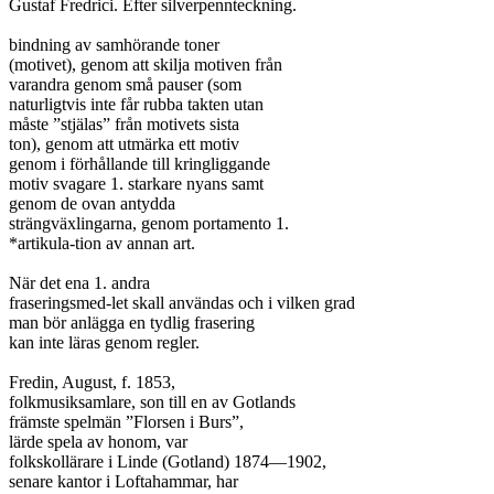
Gustaf Fredrici. Efter silverpennteckning.

bindning av samhörande toner

(motivet), genom att skilja motiven från

varandra genom små pauser (som

naturligtvis inte får rubba takten utan

måste ”stjälas” från motivets sista

ton), genom att utmärka ett motiv

genom i förhållande till kringliggande

motiv svagare 1. starkare nyans samt

genom de ovan antydda

strängväxlingarna, genom portamento 1.

*artikula-tion av annan art.

När det ena 1. andra

fraseringsmed-let skall användas och i vilken grad

man bör anlägga en tydlig frasering

kan inte läras genom regler.

Fredin, August, f. 1853,

folkmusiksamlare, son till en av Gotlands

främste spelmän ”Florsen i Burs”,

lärde spela av honom, var

folkskollärare i Linde (Gotland) 1874—1902,

senare kantor i Loftahammar, har
