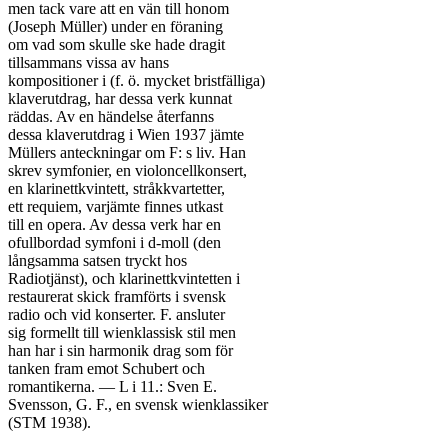
men tack vare att en vän till honom

(Joseph Müller) under en föraning

om vad som skulle ske hade dragit

tillsammans vissa av hans

kompositioner i (f. ö. mycket bristfälliga)

klaverutdrag, har dessa verk kunnat

räddas. Av en händelse återfanns

dessa klaverutdrag i Wien 1937 jämte

Müllers anteckningar om F: s liv. Han

skrev symfonier, en violoncellkonsert,

en klarinettkvintett, stråkkvartetter,

ett requiem, varjämte finnes utkast

till en opera. Av dessa verk har en

ofullbordad symfoni i d-moll (den

långsamma satsen tryckt hos

Radiotjänst), och klarinettkvintetten i

restaurerat skick framförts i svensk

radio och vid konserter. F. ansluter

sig formellt till wienklassisk stil men

han har i sin harmonik drag som för

tanken fram emot Schubert och

romantikerna. — L i 11.: Sven E.

Svensson, G. F., en svensk wienklassiker

(STM 1938).
