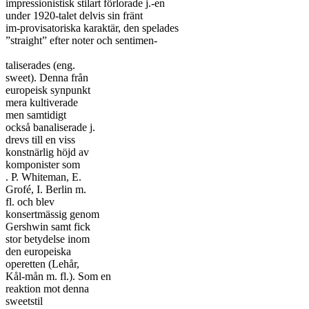
impressionistisk stilart förlorade j.-en

under 1920-talet delvis sin fränt

im-provisatoriska karaktär, den spelades

”straight” efter noter och sentimen-

taliserades (eng.

sweet). Denna från

europeisk synpunkt

mera kultiverade

men samtidigt

också banaliserade j.

drevs till en viss

konstnärlig höjd av

komponister som

. P. Whiteman, E.

Grofé, I. Berlin m.

fl. och blev

konsertmässig genom

Gershwin samt fick

stor betydelse inom

den europeiska

operetten (Lehår,

Kål-mån m. fl.). Som en

reaktion mot denna

sweetstil
