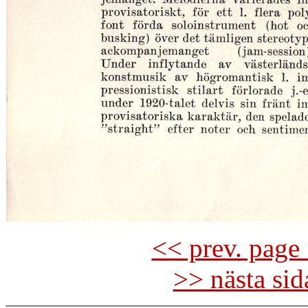
<< prev. page 
>> nästa si