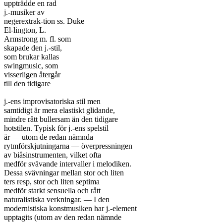
uppträdde en rad

j.-musiker av

negerextrak-tion ss. Duke

El-lington, L.

Armstrong m. fl. som

skapade den j.-stil,

som brukar kallas

swingmusic, som

visserligen återgår

till den tidigare

j.-ens improvisatoriska stil men

samtidigt är mera elastiskt glidande,

mindre rått bullersam än den tidigare

hotstilen. Typisk för j.-ens spelstil

är — utom de redan nämnda

rytmförskjutningarna — överpressningen

av biåsinstrumenten, vilket ofta

medför svävande intervaller i melodiken.

Dessa svävningar mellan stor och liten

ters resp, stor och liten septima

medför starkt sensuella och rått

naturalistiska verkningar. — I den

modernistiska konstmusiken har j.-element

upptagits (utom av den redan nämnde
