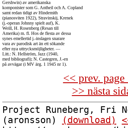
Gershwin) av amerikanska

komponister som G. Antheil och A. Copland

samt redan tidigt av Hindemith

(pianosviten 1922), Stravinskij, Krenek

(j.-operan Johnny spielt auf), K.

Weill, H. Rosenberg (Resan till

Amerika) m. fl. Hos de flesta av dessa

synes emellertid j.-inslagen snarare

vara av parodisk art än ett sökande

efter nya uttrycksmöjligheter. —

Litt.: N. Hellström, Jazz (1940,

med bibliografi); N. Castegren, J.-en

<< prev. page 
>> nästa si
Project Runeberg, Fri N
(aronsson)
(download)
<