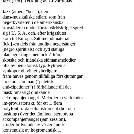
Jazz (Hot). Teckning av Covarrubias.

Jazz (amer., ”hets”), den.

dans-musikaliska stilart, som från

negerkvarteren i de amerikanska

storstäderna under första världskriget spred

sig i U. S. A. och. efter krigsslutet

kom till Europa. Sitt melodimaterial

fick j.-en dels från andliga negersånger

(negro spirituals) och syd statliga

plantage songs men också från

skotska och irländska sjömansmelodier,

ofta av pentatonisk typ. Rytmen är

synkoperad, vilket ytterligare

fram-häves genom tillfälliga förskjutningar

i melodistämman (”patetiska

anti-cipationer”) i förhållande till det

maskinmässigt dunkande

ackompanjemanget. Melodierna varierades

im-provisatoriskt, för ett 1. flera

polyfont förda soloinstrument (hot och

busking) över det tämligen stereotypa

ackompanjemanget (jam-session).

Under inflytande av västerländsk

konstmusik av högromantisk 1.
