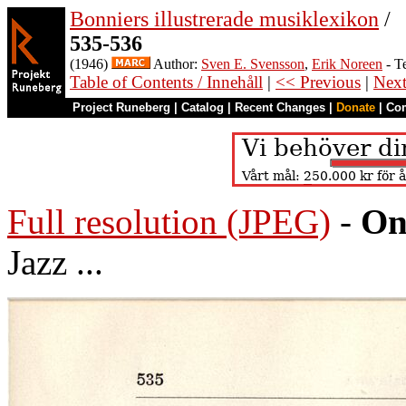
Bonniers illustrerade musiklexikon
/
535-536
(1946)
Author:
Sven E. Svensson
,
Erik Noreen
- T
Table of Contents / Innehåll
|
<< Previous
|
Nex
Project Runeberg
|
Catalog
|
Recent Changes
|
Donate
|
Co
Full resolution (JPEG)
-
On
Jazz ...