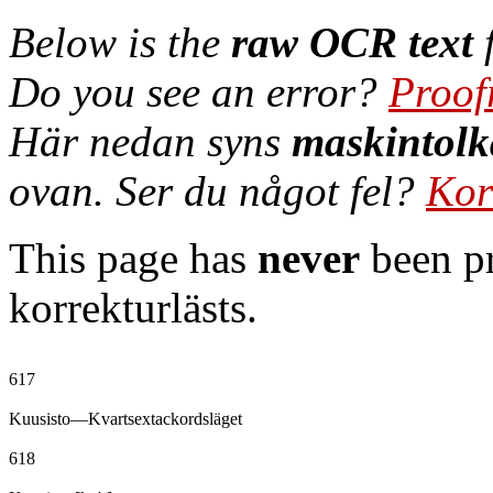
Below is the
raw OCR text
f
Do you see an error?
Proof
Här nedan syns
maskintolk
ovan. Ser du något fel?
Kor
This page has
never
been pr
korrekturlästs.
617

Kuusisto—Kvartsextackordsläget

618
