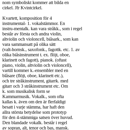
nom symboliskt kommer att bilda en

cirkel. Jfr Kvintcirkel.

Kvartett, komposition för 4

instrumental- 1. vokalstämmor. En

instru-mentalk. kan vara stråkk., som i regel

består av första och andra violin,

altviolin och violoncell, biåsark., som kan

vara sammansatt på olika sätt

(valt-hornsk., saxofonk., fagottk. etc. 1. av

olika biåsinstrument t. ex. flöjt, oboe,

klarinett och fagott), pianok. (oftast

piano, violin, altviolin och violoncell),

vartill kommer k.-ensembler med en

blåsare (flöjt, oboe, klarinett etc.),

och tre stråkinstrument, gitarrk. med

gitarr och 3 stråkinstrument etc. Om

k. som musikalisk form se

Kammarmusik. Vokalk., som ofta

kallas k. även om den är flerfaldigt

besatt i varje stämma, har haft den

allra största betydelse som prototyp

för den 4-stämmiga satsen över huvud.

Den blandade vokalk. består i regel

av sopran, alt, tenor och bas, mansk.
