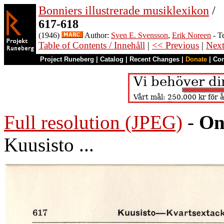
Bonniers illustrerade musiklexikon
/
617-618
(1946)
Author:
Sven E. Svensson
,
Erik Noreen
- T
Table of Contents / Innehåll
|
<< Previous
|
Nex
Project Runeberg
|
Catalog
|
Recent Changes
|
Donate
|
Co
Full resolution (JPEG)
-
On
Kuusisto ...