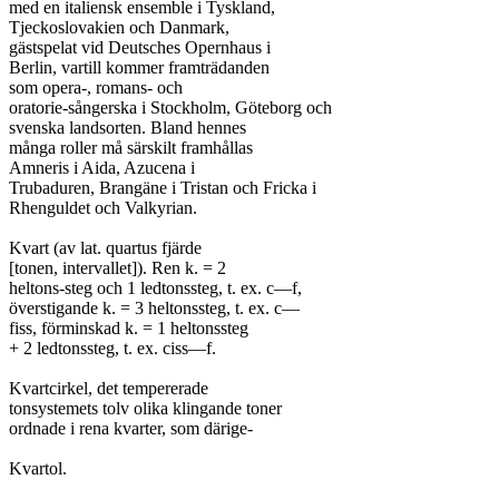
med en italiensk ensemble i Tyskland,

Tjeckoslovakien och Danmark,

gästspelat vid Deutsches Opernhaus i

Berlin, vartill kommer framträdanden

som opera-, romans- och

oratorie-sångerska i Stockholm, Göteborg och

svenska landsorten. Bland hennes

många roller må särskilt framhållas

Amneris i Aida, Azucena i

Trubaduren, Brangäne i Tristan och Fricka i

Rhenguldet och Valkyrian.

Kvart (av lat. quartus fjärde

[tonen, intervallet]). Ren k. = 2

heltons-steg och 1 ledtonssteg, t. ex. c—f,

överstigande k. = 3 heltonssteg, t. ex. c—

fiss, förminskad k. = 1 heltonssteg

+ 2 ledtonssteg, t. ex. ciss—f.

Kvartcirkel, det tempererade

tonsystemets tolv olika klingande toner

ordnade i rena kvarter, som därige-

Kvartol.
