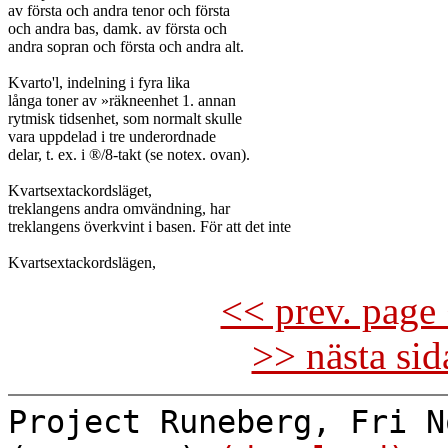
av första och andra tenor och första

och andra bas, damk. av första och

andra sopran och första och andra alt.

Kvarto'l, indelning i fyra lika

långa toner av »räkneenhet 1. annan

rytmisk tidsenhet, som normalt skulle

vara uppdelad i tre underordnade

delar, t. ex. i ®/8-takt (se notex. ovan).

Kvartsextackordsläget,

treklangens andra omvändning, har

treklangens överkvint i basen. För att det inte

<< prev. page 
>> nästa si
Project Runeberg, Fri N