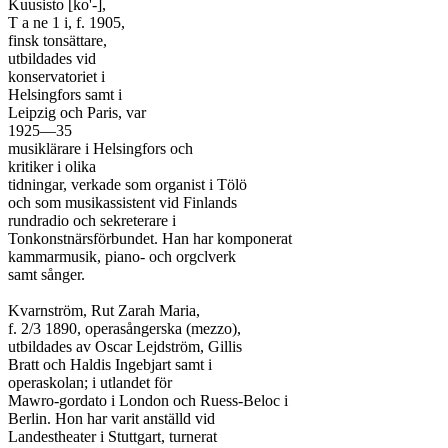
Kuusisto [ko'-],

T a ne 1 i, f. 1905,

finsk tonsättare,

utbildades vid

konservatoriet i

Helsingfors samt i

Leipzig och Paris, var

1925—35

musiklärare i Helsingfors och

kritiker i olika

tidningar, verkade som organist i Tölö

och som musikassistent vid Finlands

rundradio och sekreterare i

Tonkonstnärsförbundet. Han har komponerat

kammarmusik, piano- och orgclverk

samt sånger.

Kvarnström, Rut Zarah Maria,

f. 2/3 1890, operasångerska (mezzo),

utbildades av Oscar Lejdström, Gillis

Bratt och Haldis Ingebjart samt i

operaskolan; i utlandet för

Mawro-gordato i London och Ruess-Beloc i

Berlin. Hon har varit anställd vid

Landestheater i Stuttgart, turnerat
