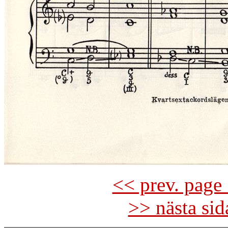
<< prev. page 
>> nästa si