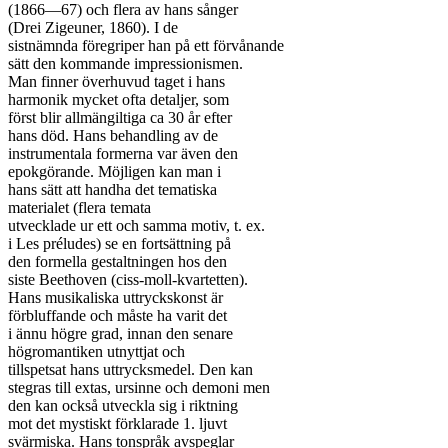
(1866—67) och flera av hans sånger

(Drei Zigeuner, 1860). I de

sistnämnda föregriper han på ett förvånande

sätt den kommande impressionismen.

Man finner överhuvud taget i hans

harmonik mycket ofta detaljer, som

först blir allmängiltiga ca 30 år efter

hans död. Hans behandling av de

instrumentala formerna var även den

epokgörande. Möjligen kan man i

hans sätt att handha det tematiska

materialet (flera temata

utvecklade ur ett och samma motiv, t. ex.

i Les préludes) se en fortsättning på

den formella gestaltningen hos den

siste Beethoven (ciss-moll-kvartetten).

Hans musikaliska uttryckskonst är

förbluffande och måste ha varit det

i ännu högre grad, innan den senare

högromantiken utnyttjat och

tillspetsat hans uttrycksmedel. Den kan

stegras till extas, ursinne och demoni men

den kan också utveckla sig i riktning

mot det mystiskt förklarade 1. ljuvt

svärmiska. Hans tonspråk avspeglar
