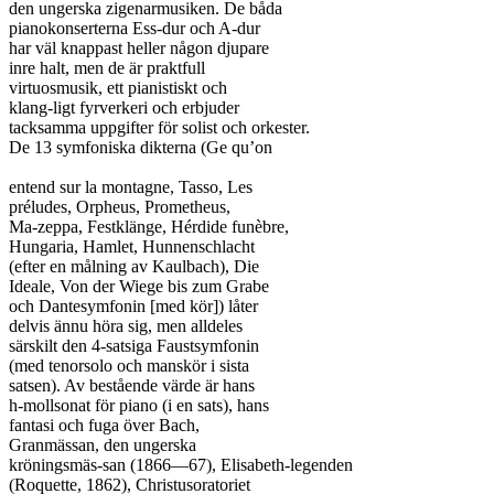
den ungerska zigenarmusiken. De båda

pianokonserterna Ess-dur och A-dur

har väl knappast heller någon djupare

inre halt, men de är praktfull

virtuosmusik, ett pianistiskt och

klang-ligt fyrverkeri och erbjuder

tacksamma uppgifter för solist och orkester.

De 13 symfoniska dikterna (Ge qu’on

entend sur la montagne, Tasso, Les

préludes, Orpheus, Prometheus,

Ma-zeppa, Festklänge, Hérdide funèbre,

Hungaria, Hamlet, Hunnenschlacht

(efter en målning av Kaulbach), Die

Ideale, Von der Wiege bis zum Grabe

och Dantesymfonin [med kör]) låter

delvis ännu höra sig, men alldeles

särskilt den 4-satsiga Faustsymfonin

(med tenorsolo och manskör i sista

satsen). Av bestående värde är hans

h-mollsonat för piano (i en sats), hans

fantasi och fuga över Bach,

Granmässan, den ungerska

kröningsmäs-san (1866—67), Elisabeth-legenden

(Roquette, 1862), Christusoratoriet
