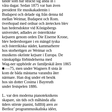
tände som har sträckt sig ända in i

våra dagar. Sedan 1875 var han även

president för musikakademin i

Budapest och delade sig från denna tid

mellan Weimar, Budapest och Rom.

överhopad med ordnar och äretecken blev

han hedersdoktor vid Königsbergs

universitet, adlades av österrikiske

kejsaren genom orden Die Eiserne Krone,

blev hedersborgare i en mängd tyska

och österrikiska städer, kammarherre

hos storhertigen av Weimar och

musikens okrönte kejsare i Europa. De

vänskapliga förbindelserna med

Wag-ner upphörde av familjeskäl åren 1865

■—-75, men under Wagners 8 sista år

kom de båda mästarna varandra åter

närmare. Han dog under ett besök

hos sin dotter Cosima i Bayreuth

under festspelen 1886.

L. var den moderna pianoteknikens

skapare, sin tids och måhända alla

tiders störste pianist, fullfölj aren av

Berlioz’ programmusikaliska idéer,
