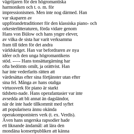
vägröjaren för den högromantiska

harmoniken och t. o. m. för

impressionismen. Men inte nog därmed. Han

var skaparen av

uppförandetraditioner för den klassiska piano- och

orkesterlitteraturen, förda vidare genom

Hans von Bülow och hans yngre elever,

av vilka de sista har varit verksamma

fram till tiden för det andra

världskriget. Han var befordraren av nya

idéer och den unga högromantikens

stöd. -—- Hans tonsättargärning har

ofta bedömts omilt, ja orättvist. Han

har inte vederfarits rätten att

värdesättas efter sina förtjänster utan efter

sina fel. Många av hans otaliga

virtuosverk för piano är starkt

tidsbeto-nade. Hans operafantasier var inte

avsedda att bli annat än dagsländor,

när de inte hade tillkommit med syftet

att popularisera ännu okända

operakomponisters verk (t. ex. Verdis).

Även hans ungerska rapsodier hade

ett liknande ändamål: att lära den

mondäna konsertpubliken att känna
