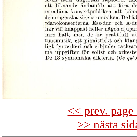
<< prev. page 
>> nästa si