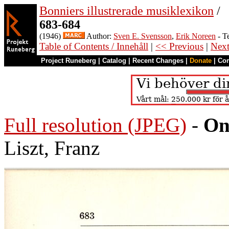
Bonniers illustrerade musiklexikon
/
683-684
(1946)
Author:
Sven E. Svensson
,
Erik Noreen
- T
Table of Contents / Innehåll
|
<< Previous
|
Nex
Project Runeberg
|
Catalog
|
Recent Changes
|
Donate
|
Co
Full resolution (JPEG)
-
On
Liszt, Franz