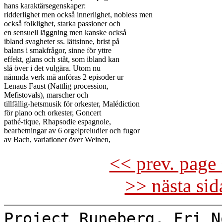
hans karaktärsegenskaper:

ridderlighet men också innerlighet, nobless men

också folklighet, starka passioner och

en sensuell läggning men kanske också

ibland svagheter ss. lättsinne, brist på

balans i smakfrågor, sinne för yttre

effekt, glans och ståt, som ibland kan

slå över i det vulgära. Utom nu

nämnda verk må anföras 2 episoder ur

Lenaus Faust (Nattlig procession,

Mefistovals), marscher och

tillfällig-hetsmusik för orkester, Malédiction

för piano och orkester, Goncert

pathé-tique, Rhapsodie espagnole,

bearbetningar av 6 orgelpreludier och fugor

<< prev. page 
>> nästa si
Project Runeberg, Fri N