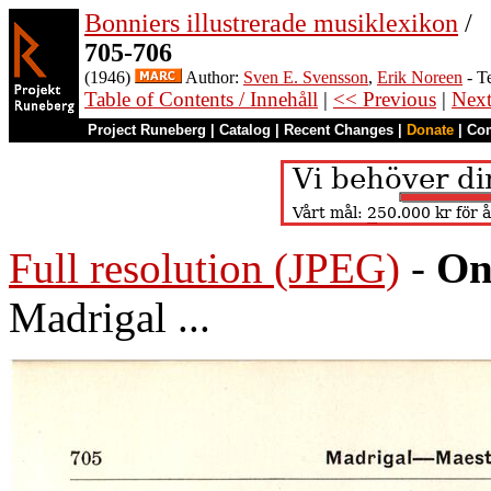
Bonniers illustrerade musiklexikon
/
705-706
(1946)
Author:
Sven E. Svensson
,
Erik Noreen
- T
Table of Contents / Innehåll
|
<< Previous
|
Nex
Project Runeberg
|
Catalog
|
Recent Changes
|
Donate
|
Co
Full resolution (JPEG)
-
On
Madrigal ...