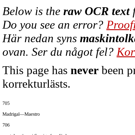
Below is the
raw OCR text
f
Do you see an error?
Proof
Här nedan syns
maskintolk
ovan. Ser du något fel?
Kor
This page has
never
been pr
korrekturlästs.
705

Madrigal—Maestro

706
