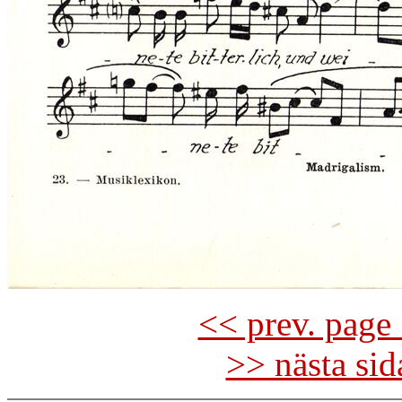
<< prev. page 
>> nästa si