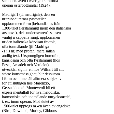
samt den. även i Sverige framförda

operan österbottningar (1924).

Madriga'1 (it. madrigale), dels en

ur trubadurernas pastoreller

uppkommen form (behandlades från

1300-talet flerstämmigt inom den italienska

ars nova), dels under senrenässansen

vanlig a-cappella-sång, uppkommen

ur den italienska körvisan frottola,

ofta tonmålande (jfr Madri ga

-1 i s m) med profan, mera sällan

andlig text. Ursprungligen homofon,

känslosam och ofta fyrstämmig (hos

Festa, Arcadelt och Verdelot)

utvecklar sig m.-en hos Willaert till allt

större konstmässighet, blir dessutom

i form och innehåll alltmera subjektiv

för att slutligen hos Marenzio,

Ge-sualdo och Monteverdi bli ett

experi-mentalfält för nya melodiska,

harmoniska och tonmålande uttrycksmedel,

t. ex. inom operan. Mot slutet av

1500-talet upptogs m.-en även av engelska

(Bird, Dowland, Morley, Gibbons
