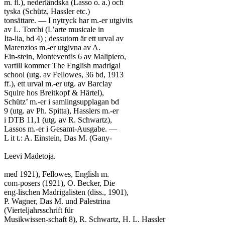
m. fl.), nederländska (Lasso o. a.) och

tyska (Schütz, Hassler etc.)

tonsättare. — I nytryck har m.-er utgivits

av L. Torchi (L’arte musicale in

Ita-lia, bd 4) ; dessutom är ett urval av

Marenzios m.-er utgivna av A.

Ein-stein, Monteverdis 6 av Malipiero,

vartill kommer The English madrigal

school (utg. av Fellowes, 36 bd, 1913

ff.), ett urval m.-er utg. av Barclay

Squire hos Breitkopf & Härtel),

Schütz’ m.-er i samlingsupplagan bd

9 (utg. av Ph. Spitta), Hasslers m.-er

i DTB 11,1 (utg. av R. Schwartz),

Lassos m.-er i Gesamt-Ausgabe. —

L it t.: A. Einstein, Das M. (Gany-

Leevi Madetoja.

med 1921), Fellowes, English m.

com-posers (1921), O. Becker, Die

eng-lischen Madrigalisten (diss., 1901),

P. Wagner, Das M. und Palestrina

(Vierteljahrsschrift für

Musikwissen-schaft 8), R. Schwartz, H. L. Hassler
