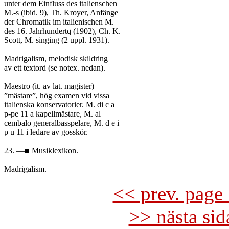
unter dem Einfluss des italienschen

M.-s (ibid. 9), Th. Kroyer, Anfänge

der Chromatik im italienischen M.

des 16. Jahrhundertq (1902), Ch. K.

Scott, M. singing (2 uppl. 1931).

Madrigalism, melodisk skildring

av ett textord (se notex. nedan).

Maestro (it. av lat. magister)

”mästare”, hög examen vid vissa

italienska konservatorier. M. di c a

p-pe 11 a kapellmästare, M. al

cembalo generalbasspelare, M. d e i

p u 11 i ledare av gosskör.

23. —■ Musiklexikon.

<< prev. page 
>> nästa si