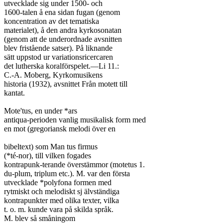
utvecklade sig under 1500- och

1600-talen å ena sidan fugan (genom

koncentration av det tematiska

materialet), å den andra kyrkosonatan

(genom att de underordnade avsnitten

blev fristående satser). På liknande

sätt uppstod ur variationsricercaren

det lutherska koralförspelet.—Li 11.:

C.-A. Moberg, Kyrkomusikens

historia (1932), avsnittet Från motett till

kantat.

Mote'tus, en under *ars

antiqua-perioden vanlig musikalisk form med

en mot (gregoriansk melodi över en

bibeltext) som Man tus firmus

(*té-nor), till vilken fogades

kontrapunk-terande överstämmor (motetus 1.

du-plum, triplum etc.). M. var den första

utvecklade *polyfona formen med

rytmiskt och melodiskt sj älvständiga

kontrapunkter med olika texter, vilka

t. o. m. kunde vara på skilda språk.

M. blev så småningom
