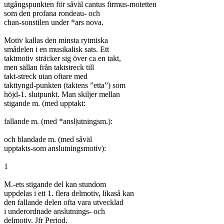
utgångspunkten för såväl cantus firmus-motetten

som den profana rondeau- och

chan-sonstilen under *ars nova.

Motiv kallas den minsta rytmiska

smådelen i en musikalisk sats. Ett

taktmotiv sträcker sig över ca en takt,

men sällan från taktstreck till

takt-streck utan oftare med

takttyngd-punkten (taktens ”etta”) som

höjd-1. slutpunkt. Man skiljer mellan

stigande m. (med upptakt:

fallande m. (med *ansl|utningsm.):

och blandade m. (med såväl

upptakts-som anslutningsmotiv):

1

M.-ets stigande del kan stundom

uppdelas i ett 1. flera delmotiv, likaså kan

den fallande delen ofta vara utvecklad

i underordnade anslutnings- och

delmotiv. Jfr Period.
