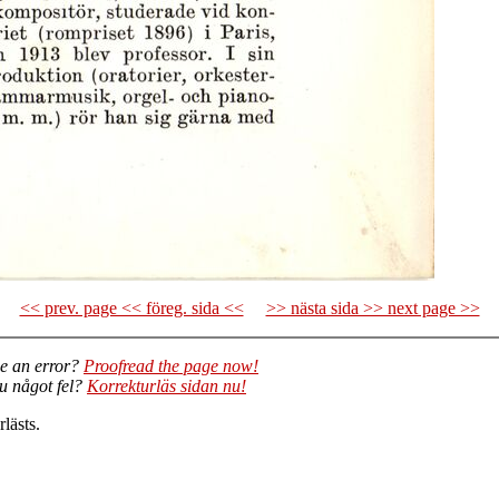
<< prev. page << föreg. sida <<
>> nästa sida >> next page >>
e an error?
Proofread the page now!
du något fel?
Korrekturläs sidan nu!
lästs.