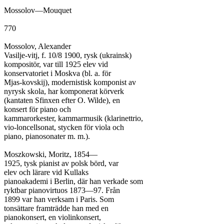
Mossolov—Mouquet

770

Mossolov, Alexander

Vasilje-vitj, f. 10/8 1900, rysk (ukrainsk)

kompositör, var till 1925 elev vid

konservatoriet i Moskva (bl. a. för

Mjas-kovskij), modernistisk komponist av

nyrysk skola, har komponerat körverk

(kantaten Sfinxen efter O. Wilde), en

konsert för piano och

kammarorkester, kammarmusik (klarinettrio,

vio-loncellsonat, stycken för viola och

piano, pianosonater m. m.).

Moszkowski, Moritz, 1854—

1925, tysk pianist av polsk börd, var

elev och lärare vid Kullaks

pianoakademi i Berlin, där han verkade som

ryktbar pianovirtuos 1873—97. Från

1899 var han verksam i Paris. Som

tonsättare framträdde han med en

pianokonsert, en violinkonsert,
