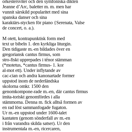
orkestersviter och den symfoniska dikten

Jeanne d’Arc, baletter m. m. men har

vunnit särskild popularitet med sina

spanska danser och sina

karaktärs-stycken för piano {Serenata, Valse

de concert, o. a.).

M otett, kontrapunktisk form med

text ur bibeln 1. den kyrkliga liturgin.

Den tidigaste m.-en bildades över en

gregoriansk cantus firmus, som

stro-fiskt upprepades i ténor stämman

(*motetus, *cantus firmus- 1. kor

al-mot ett). Under inflytande av

cac-cian och andra kanonartade former

uppstod inom de nederländska

skolorna omkr. 1500 den

genomkompone-rade m.-en, där cantus firmus

imita-toriskt genomfördes i alla

stämmorna. Denna m. fick alltså formen av

en rad löst sammanfogade fugaton.

Ur m.-en uppstod under 1600-talet

kantaten (genom sönderfall av m.-en

i från varandra skilda satser). Ur den

instrumentala m.-en, ricercaren,
