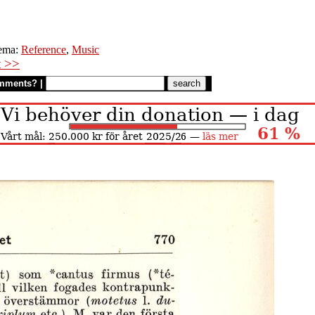
ema:
Reference
,
Music
t >>
mments?
|