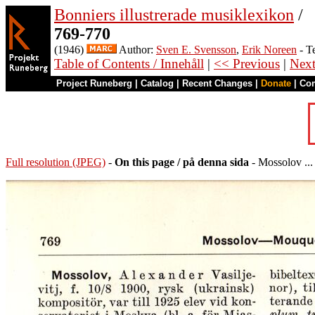
Bonniers illustrerade musiklexikon
/
769-770
(1946)
Author:
Sven E. Svensson
,
Erik Noreen
- T
Table of Contents / Innehåll
|
<< Previous
|
Nex
Project Runeberg
|
Catalog
|
Recent Changes
|
Donate
|
Co
Full resolution (JPEG)
-
On this page / på denna sida
- Mossolov ...