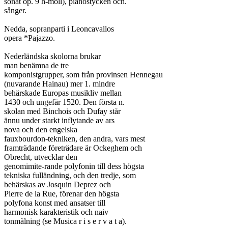
sonat op. 9 h-moll), pianostycken och.

sånger.

Nedda, sopranparti i Leoncavallos

opera *Pajazzo.

Nederländska skolorna brukar

man benämna de tre

komponistgrupper, som från provinsen Hennegau

(nuvarande Hainau) mer 1. mindre

behärskade Europas musikliv mellan

1430 och ungefär 1520. Den första n.

skolan med Binchois och Dufay står

ännu under starkt inflytande av ars

nova och den engelska

fauxbourdon-tekniken, den andra, vars mest

framträdande företrädare är Ockeghem och

Obrecht, utvecklar den

genomimite-rande polyfonin till dess högsta

tekniska fulländning, och den tredje, som

behärskas av Josquin Deprez och

Pierre de la Rue, förenar den högsta

polyfona konst med ansatser till

harmonisk karakteristik och naiv

tonmålning (se Musica r i s e r v a t a).
