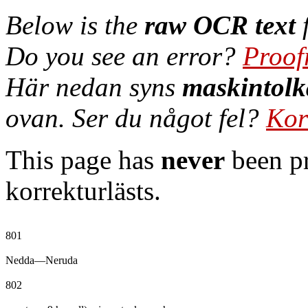
Below is the
raw OCR text
f
Do you see an error?
Proof
Här nedan syns
maskintolk
ovan. Ser du något fel?
Kor
This page has
never
been pr
korrekturlästs.
801

Nedda—Neruda

802
