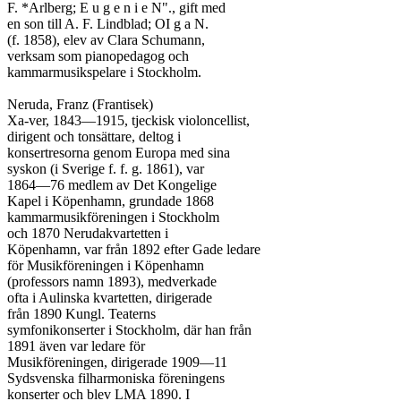
F. *Arlberg; E u g e n i e N"., gift med

en son till A. F. Lindblad; OI g a N.

(f. 1858), elev av Clara Schumann,

verksam som pianopedagog och

kammarmusikspelare i Stockholm.

Neruda, Franz (Frantisek)

Xa-ver, 1843—1915, tjeckisk violoncellist,

dirigent och tonsättare, deltog i

konsertresorna genom Europa med sina

syskon (i Sverige f. f. g. 1861), var

1864—76 medlem av Det Kongelige

Kapel i Köpenhamn, grundade 1868

kammarmusikföreningen i Stockholm

och 1870 Nerudakvartetten i

Köpenhamn, var från 1892 efter Gade ledare

för Musikföreningen i Köpenhamn

(professors namn 1893), medverkade

ofta i Aulinska kvartetten, dirigerade

från 1890 Kungl. Teaterns

symfonikonserter i Stockholm, där han från

1891 även var ledare för

Musikföreningen, dirigerade 1909—11

Sydsvenska filharmoniska föreningens

konserter och blev LMA 1890. I
