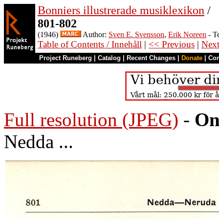
Bonniers illustrerade musiklexikon
/
801-802
(1946)
Author:
Sven E. Svensson
,
Erik Noreen
- T
Table of Contents / Innehåll
|
<< Previous
|
Nex
Project Runeberg
|
Catalog
|
Recent Changes
|
Donate
|
Co
Full resolution (JPEG)
-
On
Nedda ...