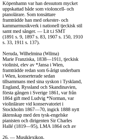
Köpenhamn var han dessutom mycket

uppskattad både som violoncell- och

pianolärare. Som tonsättare

framträdde han med orkester- och

kammarmusikverk i nationell tjeckisk stil

samt med sånger. — Lit t.i SMT

(1891 s. 9, 1897 s. 83, 1907 s. 150, 1910

s. 33, 1911 s. 137).

Neruda, Wilhelmina (Wilma)

Marie Franziska, 1838—1911, tjeckisk

violinist, elev av *Jansa i Wien,

framträdde redan som 6-årigt underbarn

i Wien, konserterade sedan

tillsammans med sina syskon i Tyskland,

England, Ryssland och Skandinavien,

första gången i Sverige 1861, var från

1864 gift med Ludvig *Norman, var

violinlärare vid konservatoriet i

Stockholm 1867—70, ingick 1888 nytt

äktenskap med den tysk-engelske

pianisten och dirigenten Sir Charles

Hallé (1819—95), LMA 1864 och av
