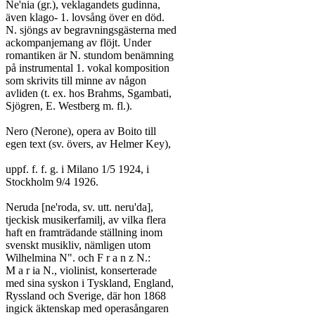
Ne'nia (gr.), veklagandets gudinna,

även klago- 1. lovsång över en död.

N. sjöngs av begravningsgästerna med

ackompanjemang av flöjt. Under

romantiken är N. stundom benämning

på instrumental 1. vokal komposition

som skrivits till minne av någon

avliden (t. ex. hos Brahms, Sgambati,

Sjögren, E. Westberg m. fl.).

Nero (Nerone), opera av Boito till

egen text (sv. övers, av Helmer Key),

uppf. f. f. g. i Milano 1/5 1924, i

Stockholm 9/4 1926.

Neruda [ne'roda, sv. utt. neru'da],

tjeckisk musikerfamilj, av vilka flera

haft en framträdande ställning inom

svenskt musikliv, nämligen utom

Wilhelmina N". och F r a n z N.:

M a r ia N., violinist, konserterade

med sina syskon i Tyskland, England,

Ryssland och Sverige, där hon 1868

ingick äktenskap med operasångaren
