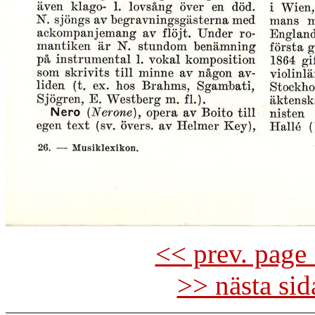
<< prev. page 
>> nästa si