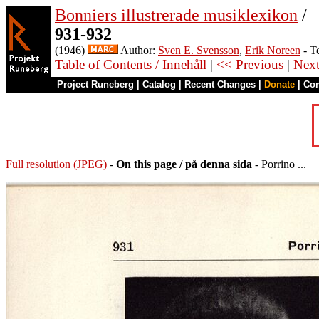
Bonniers illustrerade musiklexikon
/
931-932
(1946)
Author:
Sven E. Svensson
,
Erik Noreen
- T
Table of Contents / Innehåll
|
<< Previous
|
Nex
Project Runeberg
|
Catalog
|
Recent Changes
|
Donate
|
Co
Full resolution (JPEG)
-
On this page / på denna sida
- Porrino ...