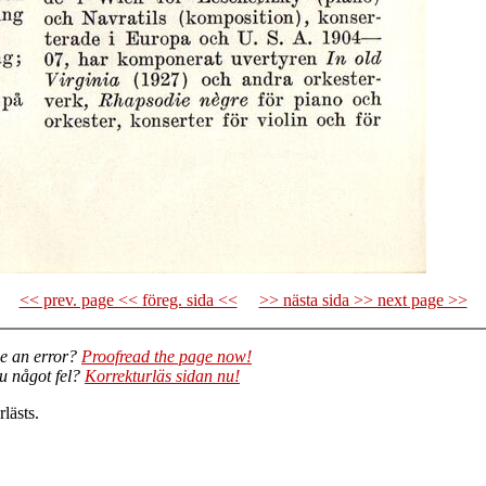
<< prev. page << föreg. sida <<
>> nästa sida >> next page >>
e an error?
Proofread the page now!
du något fel?
Korrekturläs sidan nu!
lästs.