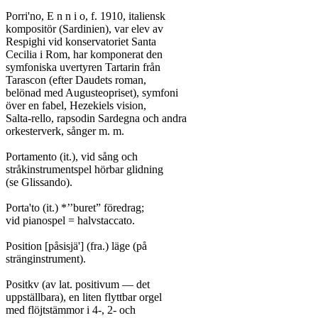
Porri'no, E n n i o, f. 1910, italiensk

kompositör (Sardinien), var elev av

Respighi vid konservatoriet Santa

Cecilia i Rom, har komponerat den

symfoniska uvertyren Tartarin från

Tarascon (efter Daudets roman,

belönad med Augusteopriset), symfoni

över en fabel, Hezekiels vision,

Salta-rello, rapsodin Sardegna och andra

orkesterverk, sånger m. m.

Portamento (it.), vid sång och

stråkinstrumentspel hörbar glidning

(se Glissando).

Porta'to (it.) *’’buret” föredrag;

vid pianospel = halvstaccato.

Position [påsisjä'] (fra.) läge (på

stränginstrument).

Positkv (av lat. positivum — det

uppställbara), en liten flyttbar orgel

med flöjtstämmor i 4-, 2- och
