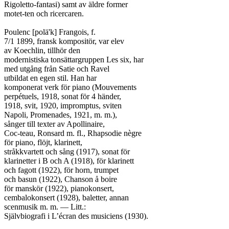
Rigoletto-fantasi) samt av äldre former

motet-ten och ricercaren.

Poulenc [polä'k] Frangois, f.

7/1 1899, fransk kompositör, var elev

av Koechlin, tillhör den

modernistiska tonsättargruppen Les six, har

med utgång från Satie och Ravel

utbildat en egen stil. Han har

komponerat verk för piano (Mouvements

perpétuels, 1918, sonat för 4 händer,

1918, svit, 1920, impromptus, sviten

Napoli, Promenades, 1921, m. m.),

sånger till texter av Apollinaire,

Coc-teau, Ronsard m. fl., Rhapsodie nègre

för piano, flöjt, klarinett,

stråkkvartett och sång (1917), sonat för

klarinetter i B och A (1918), för klarinett

och fagott (1922), för horn, trumpet

och basun (1922), Chanson å boire

för manskör (1922), pianokonsert,

cembalokonsert (1928), baletter, annan

scenmusik m. m. — Litt.:

Självbiografi i L’écran des musiciens (1930).
