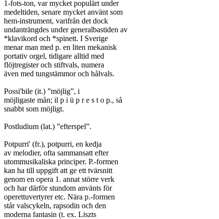
1-fots-ton, var mycket populärt under

medeltiden, senare mycket använt som

hem-instrument, varifrån det dock

undanträngdes under generalbastiden av

*klavikord och *spinett. I Sverige

menar man med p. en liten mekanisk

portativ orgel, tidigare alltid med

flöjtregister och stiftvals, numera

även med tungstämmor och hålvals.

Possi'bile (it.) ”möjlig”, i

möjligaste mån; il p i ü p r e s t o p., så

snabbt som möjligt.

Postludium (lat.) ”efterspel”.

Potpurri' (fr.), potpurri, en kedja

av melodier, ofta sammansatt efter

utommusikaliska principer. P.-formen

kan ha till uppgift att ge ett tvärsnitt

genom en opera 1. annat större verk

och har därför stundom använts för

operettuvertyrer etc. Nära p.-formen

står valscykeln, rapsodin och den

moderna fantasin (t. ex. Liszts
