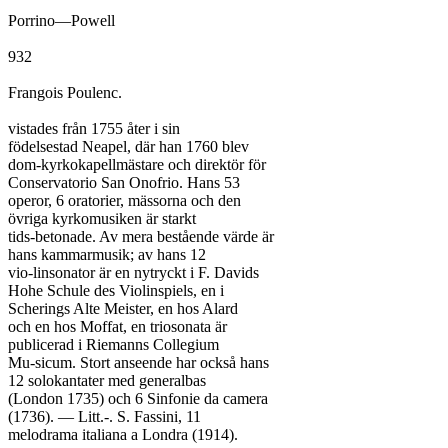
Porrino—Powell

932

Frangois Poulenc.

vistades från 1755 åter i sin

födelsestad Neapel, där han 1760 blev

dom-kyrkokapellmästare och direktör för

Conservatorio San Onofrio. Hans 53

operor, 6 oratorier, mässorna och den

övriga kyrkomusiken är starkt

tids-betonade. Av mera bestående värde är

hans kammarmusik; av hans 12

vio-linsonator är en nytryckt i F. Davids

Hohe Schule des Violinspiels, en i

Scherings Alte Meister, en hos Alard

och en hos Moffat, en triosonata är

publicerad i Riemanns Collegium

Mu-sicum. Stort anseende har också hans

12 solokantater med generalbas

(London 1735) och 6 Sinfonie da camera

(1736). — Litt.-. S. Fassini, 11

melodrama italiana a Londra (1914).
