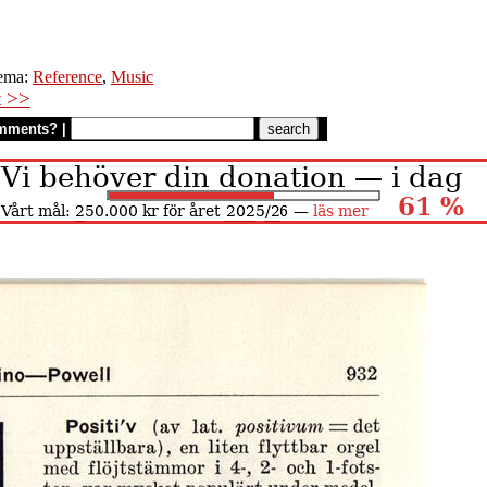
ema:
Reference
,
Music
t >>
mments?
|