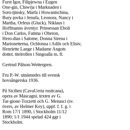
Furst Igor, Filipjewna i Eugen

One-gin, Chiwrja i Marknaden i

Soro-tjinsky, Marfa i Howantschina,

Bury-jovka i Jenufa, Leonora, Nancy i

Martha, Orfeus (Gluck), Niklaus i

Hoffmanns äventyr. Prinsessan Eboli

i Don Carlos, Fatima i Oberon,

Hero-dias i Salome, Donna Sirena i

Marionetterna, Ochlonna i Adils och Elisiv,

Henriette Lange i Madame Angots

dotter, titelrollen i Singoalla m. fl.

Gertrud Pålson-Wettergren.

Fru P.-W. utnämndes till svensk

hovsångerska 1936.

På Sicilien (CavaUeria rusticana),

opera av Mascagni, texten av G.

Tar-gione-Tozzetti och G. Menasci (sv.

övers, av Helmer Key), uppf. f. f. g. i

Rom 17/1 1890, i Stockholm 11/12

1890; 1/1 1944 spelad 424 ggr i

Stockholm.
