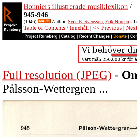
Bonniers illustrerade musiklexikon
/
945-946
(1946)
Author:
Sven E. Svensson
,
Erik Noreen
- T
Table of Contents / Innehåll
|
<< Previous
|
Nex
Project Runeberg
|
Catalog
|
Recent Changes
|
Donate
|
Co
Full resolution (JPEG)
-
On
Pålsson-Wettergren ...