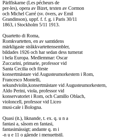
Pärlfiskarne (Les pécheurs de

per-les), opera av Bizet, texten av Cormon

och Michel Carré (sv. övers, av Emil

Grandinson), uppf. f. f. g. i Paris 30/11

1863, i Stockholm 5/11 1913.

Quartetto di Roma,

Romkvartetten, en av samtidens

märkligaste stråkkvartettensembler,

bildades 1926 och har sedan dess turnerat

i hela Europa. Medlemmar: Oscar

Zuccarini, primarie, professor vid

Santa Cecilia och förste

konsertmästare vid Augusteumorkestern i Rom,

Francesco Montelli,

sekundviolin,konsertmästare vid Augusteumorkestern,

Aldo Perini, viola, professor vid

konservatoriet i Rom, och Camillo Oblach,

violoncell, professor vid Liceo

musi-cale i Bologna.

Quasi (it.), liknande, t. ex. q. u n a

fantasi a, såsom en fantasi,

fantasimässigt; andante q. m i

-n u e 11 o gående i menuettstil.
