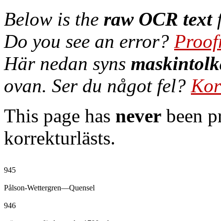
Below is the
raw OCR text
f
Do you see an error?
Proof
Här nedan syns
maskintolk
ovan. Ser du något fel?
Kor
This page has
never
been pr
korrekturlästs.
945

Pålson-Wettergren—Quensel

946
