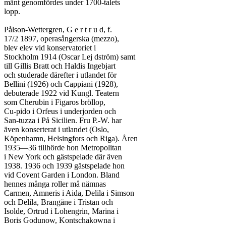
mänt genomfördes under 1700-talets

lopp.

Pålson-Wettergren, G e r t r u d, f.

17/2 1897, operasångerska (mezzo),

blev elev vid konservatoriet i

Stockholm 1914 (Oscar Lej dström) samt

till Gillis Bratt och Haldis Ingebjart

och studerade därefter i utlandet för

Bellini (1926) och Cappiani (1928),

debuterade 1922 vid Kungl. Teatern

som Cherubin i Figaros bröllop,

Cu-pido i Orfeus i underjorden och

San-tuzza i På Sicilien. Fru P.-W. har

även konserterat i utlandet (Oslo,

Köpenhamn, Helsingfors och Riga). Åren

1935—36 tillhörde hon Metropolitan

i New York och gästspelade där även

1938. 1936 och 1939 gästspelade hon

vid Covent Garden i London. Bland

hennes många roller må nämnas

Carmen, Amneris i Aida, Delila i Simson

och Delila, Brangäne i Tristan och

Isolde, Ortrud i Lohengrin, Marina i

Boris Godunow, Kontschakowna i
