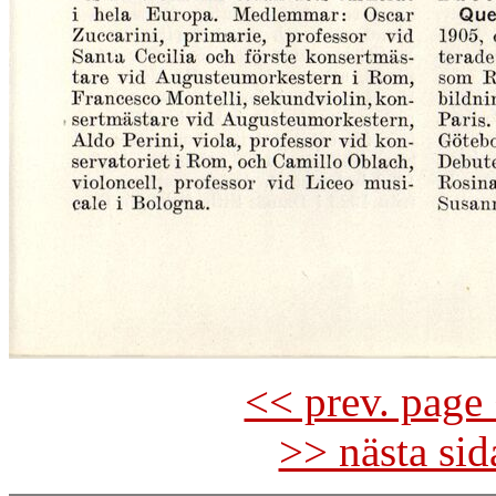
<< prev. page 
>> nästa si