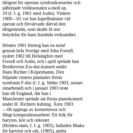
dirigent för operans symfonikonserter och

påbörjade violinsonaten a-moll op.

19 (f. f. g. 1901 med Aulin). Vintern

1900—01 var han kapellmästare vid

operan och förvärvade därvid den

dirigentrutin, som skulle få stor

betydelse för hans framtida verksamhet.

Hösten 1901 företog han en turné

genom hela Sverige med John Forsell,

nyåret 1902 till Helsingfors med

Forsell och Aulin, och i april spelade han

Beethovens Ess-dur-konsert under

Hans Richter i Köpenhamn. Den

följande vintern planlades första

symfonin F-dur (f. f. g. Sthlm 1903, senare

omarbetad) och i januari 1903 reste

han till England, där han i

Manchester spelade sin första pianokonsert

under H. Richters ledning. Ären 1903

—06 upptogs av konsertresor och

flitigt kompositionsarbete: Ett folk för

baryton, kör och orkester

(Heiden-stam, f. f. g. 1905), balladen Ithaka

för baryton och ork. (1905), andra
