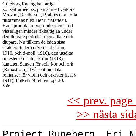
Göteborg företog han årliga

konsertturnéer ss. pianist med verk av

Mo-zart, Beethoven, Brahms o. a., ofta

tillsammans nied Henri *Marteau.

Hans produktion var under denna tid

visserligen mindre rikhaltig än under

den tidigare perioden men ädlare och

djupare. Nu tillkom de båda sista

stråkkvartetterna (Serenad C-dur,

1910, och d-moll, 1916), den utsökta

orkesterserenaden F-dur (1918),

kantaten Sången för soli, kör och ork

(Rangström), Två sentimentala

romanser för violin och orkester (f. f. g.

1911), Folket i Nifelhem op. 30,

<< prev. page 
>> nästa si
Project Runeberg, Fri N