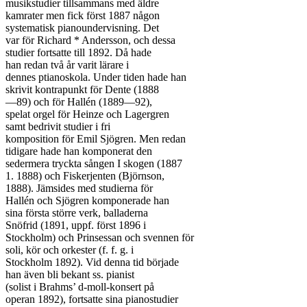
musikstudier tillsammans med äldre

kamrater men fick först 1887 någon

systematisk pianoundervisning. Det

var för Richard * Andersson, och dessa

studier fortsatte till 1892. Då hade

han redan två år varit lärare i

dennes ptianoskola. Under tiden hade han

skrivit kontrapunkt för Dente (1888

—89) och för Hallén (1889—92),

spelat orgel för Heinze och Lagergren

samt bedrivit studier i fri

komposition för Emil Sjögren. Men redan

tidigare hade han komponerat den

sedermera tryckta sången I skogen (1887

1. 1888) och Fiskerjenten (Björnson,

1888). Jämsides med studierna för

Hallén och Sjögren komponerade han

sina första större verk, balladerna

Snöfrid (1891, uppf. först 1896 i

Stockholm) och Prinsessan och svennen för

soli, kör och orkester (f. f. g. i

Stockholm 1892). Vid denna tid började

han även bli bekant ss. pianist

(solist i Brahms’ d-moll-konsert på

operan 1892), fortsatte sina pianostudier
