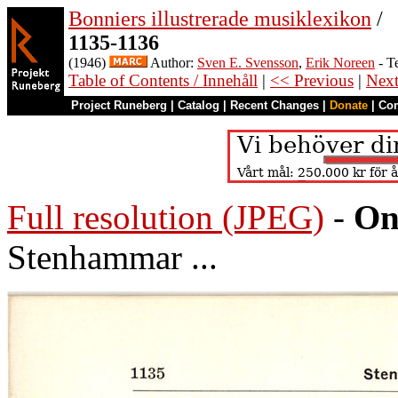
Bonniers illustrerade musiklexikon
/
1135-1136
(1946)
Author:
Sven E. Svensson
,
Erik Noreen
- T
Table of Contents / Innehåll
|
<< Previous
|
Nex
Project Runeberg
|
Catalog
|
Recent Changes
|
Donate
|
Co
Full resolution (JPEG)
-
On
Stenhammar ...