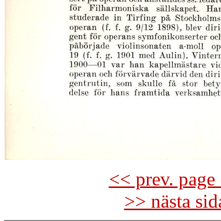
<< prev. page 
>> nästa si