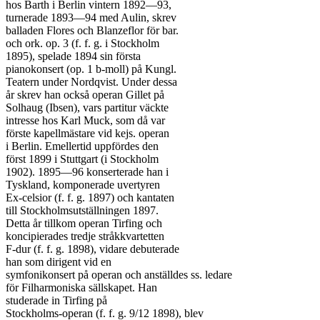
hos Barth i Berlin vintern 1892—93,

turnerade 1893—94 med Aulin, skrev

balladen Flores och Blanzeflor för bar.

och ork. op. 3 (f. f. g. i Stockholm

1895), spelade 1894 sin första

pianokonsert (op. 1 b-moll) på Kungl.

Teatern under Nordqvist. Under dessa

år skrev han också operan Gillet på

Solhaug (Ibsen), vars partitur väckte

intresse hos Karl Muck, som då var

förste kapellmästare vid kejs. operan

i Berlin. Emellertid uppfördes den

först 1899 i Stuttgart (i Stockholm

1902). 1895—96 konserterade han i

Tyskland, komponerade uvertyren

Ex-celsior (f. f. g. 1897) och kantaten

till Stockholmsutställningen 1897.

Detta år tillkom operan Tirfing och

koncipierades tredje stråkkvartetten

F-dur (f. f. g. 1898), vidare debuterade

han som dirigent vid en

symfonikonsert på operan och anställdes ss. ledare

för Filharmoniska sällskapet. Han

studerade in Tirfing på

Stockholms-operan (f. f. g. 9/12 1898), blev
