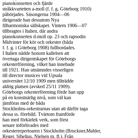
pianokonserten och fjärde

stråkkvartetten a-moll (f. f. g. Göteborg 1910)

påbörjades. Säsongerna 1904—06

dirigerade han dessutom Nya

filharmoniska sällskapet. Vintern 1906—07

tillbragtes i Italien, där andra

pianokonserten d-moll op. 23 och rapsodin

Midvinter för kör och orkester (båda

f. f. g. i Göteborg 1908) fullbordades.

I Italien nådde honom kallelsen att

övertaga dirigentskapet för Göteborgs

orkesterförening, vilket han innehade

till 1921. Han utnämndes visserligen

till director musices vid Upsala

universitet 12/10 1909 men tillträdde

aldrig platsen (avsked 25/11 1909).

Göteborgs orkesterförening förde han upp

på en konstnärlig nivå, som väl kan

jämföras med de båda

Stockholms-orkestrarnas utan att därför taga

dessa ss. förebild. Tvärtom framförde

han med förkärlek verk, som först

senare införlivades med

orkesterrepertoaren i Stockholm (Bruckner,Mahler,

Reger, Sibelius, Nielsen m. fl.). Från
