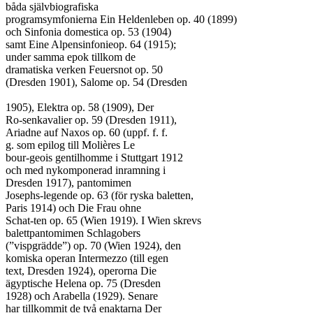
båda självbiografiska

programsymfonierna Ein Heldenleben op. 40 (1899)

och Sinfonia domestica op. 53 (1904)

samt Eine Alpensinfonieop. 64 (1915);

under samma epok tillkom de

dramatiska verken Feuersnot op. 50

(Dresden 1901), Salome op. 54 (Dresden

1905), Elektra op. 58 (1909), Der

Ro-senkavalier op. 59 (Dresden 1911),

Ariadne auf Naxos op. 60 (uppf. f. f.

g. som epilog till Molières Le

bour-geois gentilhomme i Stuttgart 1912

och med nykomponerad inramning i

Dresden 1917), pantomimen

Josephs-legende op. 63 (för ryska baletten,

Paris 1914) och Die Frau ohne

Schat-ten op. 65 (Wien 1919). I Wien skrevs

balettpantomimen Schlagobers

(”vispgrädde”) op. 70 (Wien 1924), den

komiska operan Intermezzo (till egen

text, Dresden 1924), operorna Die

ägyptische Helena op. 75 (Dresden

1928) och Arabella (1929). Senare

har tillkommit de två enaktarna Der
