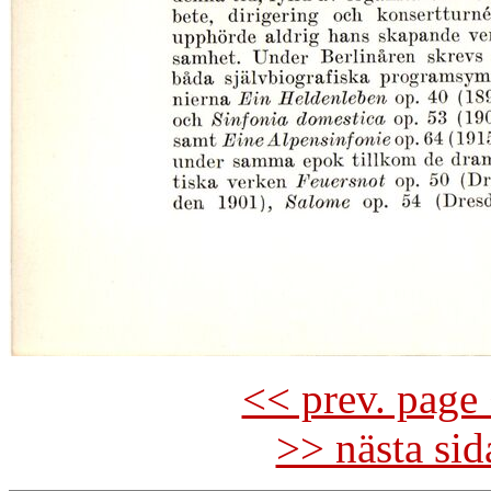
<< prev. page 
>> nästa si