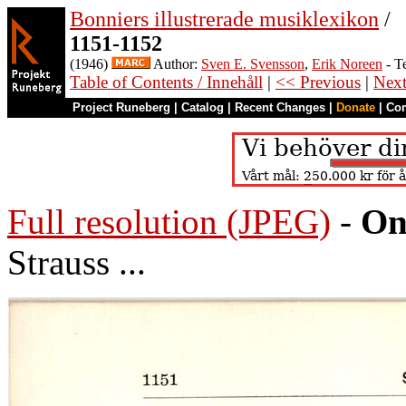
Bonniers illustrerade musiklexikon
/
1151-1152
(1946)
Author:
Sven E. Svensson
,
Erik Noreen
- T
Table of Contents / Innehåll
|
<< Previous
|
Nex
Project Runeberg
|
Catalog
|
Recent Changes
|
Donate
|
Co
Full resolution (JPEG)
-
On
Strauss ...