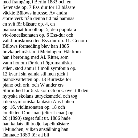
med framgång i Berlin 1883 och en

Serenade op. 7 Ess-dur för 13 blåsare

väckte Bülows intresse. Av andra

större verk från denna tid må nämnas

en svit för blåsare op. 4, en

pianosonat li-moll op. 5, den populära

vio-loncellsonaten op. 6 Ess-dur och

valt-hornskonserten Ess-dur op. 11. Genom

Bülows förmedling blev han 1885

hovkapellmästare i Meiningen. Här kom

han i beröring med Al. Ritter, som

vann honom för den högromantiska

stilen, stod ännu i f-moll-symfonin op.

12 kvar i sin gamla stil men gick i

pianokvartetten op. 13 Burleske för

piano och ork. och W ander ers

Sturm-lied för 6-st. kör och ork. över till den

nytyska skolans uttrycksmedel och tog

i den symfoniska fantasin Aus Italien

op. 16, violinsonaten op. 18 och

tondikten Don Juan (efter Lenau) op.

20 (1890) steget fullt ut. 1886 hade

han kallats till tredje kapellmästare

i München, vilken anställning han

lämnade 18S9 för att bli
