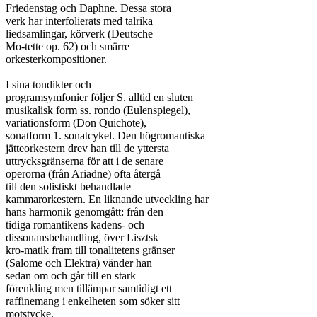
Friedenstag och Daphne. Dessa stora

verk har interfolierats med talrika

liedsamlingar, körverk (Deutsche

Mo-tette op. 62) och smärre

orkesterkompositioner.

I sina tondikter och

programsymfonier följer S. alltid en sluten

musikalisk form ss. rondo (Eulenspiegel),

variationsform (Don Quichote),

sonatform 1. sonatcykel. Den högromantiska

jätteorkestern drev han till de yttersta

uttrycksgränserna för att i de senare

operorna (från Ariadne) ofta återgå

till den solistiskt behandlade

kammarorkestern. En liknande utveckling har

hans harmonik genomgått: från den

tidiga romantikens kadens- och

dissonansbehandling, över Lisztsk

kro-matik fram till tonalitetens gränser

(Salome och Elektra) vänder han

sedan om och går till en stark

förenkling men tillämpar samtidigt ett

raffinemang i enkelheten som söker sitt

motstycke.
