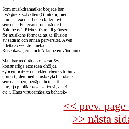
Som musikdramatiker började han

i Wagners kölvatten (Guntram) men

fann sin egen stil i den bitterljuvt

sensuella Feuersnot, och nådde i

Salome och Elektra fram till gränserna

för musikens förmåga att ge illusion

av sadism och annan perversitet. Även

i detta avseende innebär

Rosenkavaljeren och Ariadne en vändpunkt.

Man har med rätta kritiserat S:s

konstnärliga etos (den ohöljda

egocentriciteten i Heldenleben och Sinf.

domest., den med känslokyla blandade

sensualismen, benägenheten att

utnyttja publikens sensationslystnad

<< prev. page 
>> nästa si