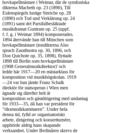
hovkapellmästare i Weimar, där de symfoniska

dikterna Macbeth op. 23 (1890), Till

Eulenspiegels lustige Streiche op. 28

(1890) och Tod und Verklärung op. 24

(1891) samt det Parsifalbesläktade

musikdramat Guntram op. 25 (uppf.

f. f. g. i Weimar 1894) komponerades.

1894 återvände han till München som

hovkapellmästare (tondikterna Also

sprach Zarathustra op. 30, 1896, och

Don Quichote op. 35, 1898), flyttade

1898 till Berlin som hovkapellmästare

(1908 Generalmusikdirektor)' och

ledde här 1917—20 en mästarklass för

komposition vid musikhögskolan. 1919

—24 var han jämte Franz Schalk

direktör för statsoperan i Wien men

ägnade sig därefter helt åt

komposition och gästdirigering med undantag

för 1933—35, då han var president för

”riksmusikkammaren”. Under hela

denna tid, fylld av organisatoriskt

arbete, dirigering och konsertturnéer,

upphörde aldrig hans skapande

verksamhet. Under Berlinåren skrevs de
