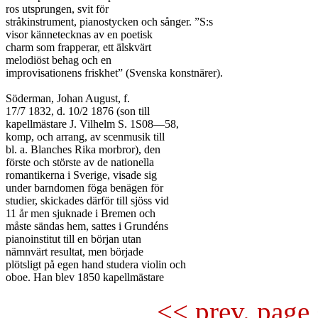
ros utsprungen, svit för

stråkinstrument, pianostycken och sånger. ”S:s

visor kännetecknas av en poetisk

charm som frapperar, ett älskvärt

melodiöst behag och en

improvisationens friskhet” (Svenska konstnärer).

Söderman, Johan August, f.

17/7 1832, d. 10/2 1876 (son till

kapellmästare J. Vilhelm S. 1S08—58,

komp, och arrang, av scenmusik till

bl. a. Blanches Rika morbror), den

förste och störste av de nationella

romantikerna i Sverige, visade sig

under barndomen föga benägen för

studier, skickades därför till sjöss vid

11 år men sjuknade i Bremen och

måste sändas hem, sattes i Grundéns

pianoinstitut till en början utan

nämnvärt resultat, men började

plötsligt på egen hand studera violin och

<< prev. page 