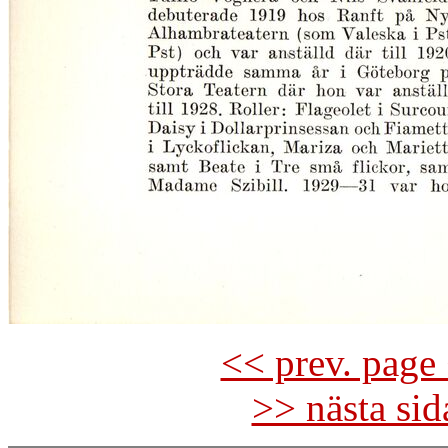
<< prev. page 
>> nästa si