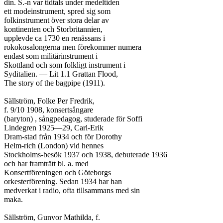
din. S.-n var tidtals under medeltiden

ett modeinstrument, spred sig som

folkinstrument över stora delar av

kontinenten och Storbritannien,

upplevde ca 1730 en renässans i

rokokosalongerna men förekommer numera

endast som militärinstrument i

Skottland och som folkligt instrument i

Syditalien. — Lit 1.1 Grattan Flood,

The story of the bagpipe (1911).

Sällström, Folke Per Fredrik,

f. 9/10 1908, konsertsångare

(baryton) , sångpedagog, studerade för Soffi

Lindegren 1925—29, Carl-Erik

Dram-stad från 1934 och för Dorothy

Helm-rich (London) vid hennes

Stockholms-besök 1937 och 1938, debuterade 1936

och har framträtt bl. a. med

Konsertföreningen och Göteborgs

orkesterförening. Sedan 1934 har han

medverkat i radio, ofta tillsammans med sin

maka.

Sällström, Gunvor Mathilda, f.
