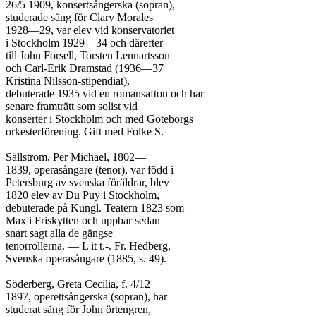
26/5 1909, konsertsångerska (sopran),

studerade sång för Clary Morales

1928—29, var elev vid konservatoriet

i Stockholm 1929—34 och därefter

till John Forsell, Torsten Lennartsson

och Carl-Erik Dramstad (1936—37

Kristina Nilsson-stipendiat),

debuterade 1935 vid en romansafton och har

senare framträtt som solist vid

konserter i Stockholm och med Göteborgs

orkesterförening. Gift med Folke S.

Sällström, Per Michael, 1802—

1839, operasångare (tenor), var född i

Petersburg av svenska föräldrar, blev

1820 elev av Du Puy i Stockholm,

debuterade på Kungl. Teatern 1823 som

Max i Friskytten och uppbar sedan

snart sagt alla de gängse

tenorrollerna. — L it t.-. Fr. Hedberg,

Svenska operasångare (1885, s. 49).

Söderberg, Greta Cecilia, f. 4/12

1897, operettsångerska (sopran), har

studerat sång för John örtengren,
