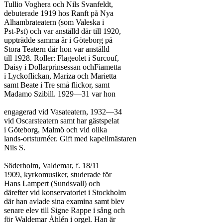
Tullio Voghera och Nils Svanfeldt,

debuterade 1919 hos Ranft på Nya

Alhambrateatern (som Valeska i

Pst-Pst) och var anställd där till 1920,

uppträdde samma år i Göteborg på

Stora Teatern där hon var anställd

till 1928. Roller: Flageolet i Surcouf,

Daisy i Dollarprinsessan ochFiametta

i Lyckoflickan, Mariza och Marietta

samt Beate i Tre små flickor, samt

Madamo Szibill. 1929—31 var hon

engagerad vid Vasateatern, 1932—34

vid Oscarsteatern samt har gästspelat

i Göteborg, Malmö och vid olika

lands-ortsturnéer. Gift med kapellmästaren

Nils S.

Söderholm, Valdemar, f. 18/11

1909, kyrkomusiker, studerade för

Hans Lampert (Sundsvall) och

därefter vid konservatoriet i Stockholm

där han avlade sina examina samt blev

senare elev till Signe Rappe i sång och

för Waldemar Åhlén i orgel. Han är
