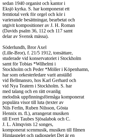
sedan 1940 organist och kantor i

Eksjö kyrka. S. har komponerat ett

femtiotal verk för orgel och kör i

varierande besättningar, bearbetat och

utgivit kompositioner av J. H. Roman

(Davids psalm 36, 112 och 117 samt

delar av Svensk mässa).

Söderlundh, Bror Axel

(Lille-Bror), f. 21/5 1912, tonsättare,

studerade vid konservatoriet i Stockholm

samt för Tobias *Wilhelmi i

Stockholm och Peder *Möller i Köpenhamn,

har som orkesterledare varit anställd

vid Bellmansro, hos Karl Gerhard och

vid Nya Teatern i Stockholm. S. har

med talang och en rätt ovanlig

melodisk uppfinningsförmåga komponerat

populära visor till luta (texter av

Nils Ferlin, Ruben Nilsson, Gösta

Hennix m. fl.), arrangerat musiken

till Evert Taubes Sjösalabok och C.

J. L. Almqvists 12 songes,

komponerat scenmusik, musiken till filmen

Himlaspelet och radiospelet Det är en
