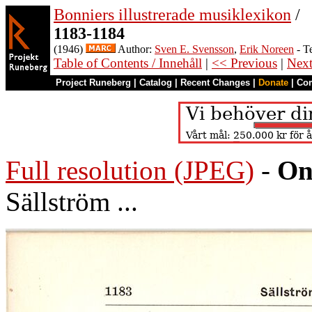
Bonniers illustrerade musiklexikon
/
1183-1184
(1946)
Author:
Sven E. Svensson
,
Erik Noreen
- T
Table of Contents / Innehåll
|
<< Previous
|
Nex
Project Runeberg
|
Catalog
|
Recent Changes
|
Donate
|
Co
Full resolution (JPEG)
-
On
Sällström ...