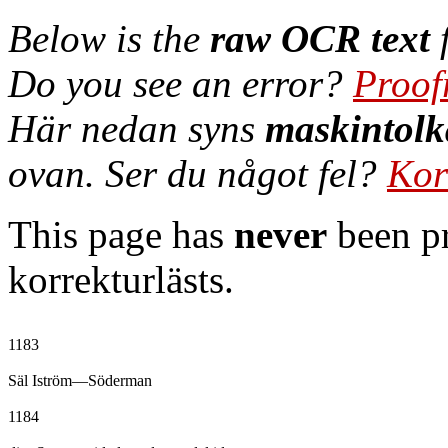
Below is the
raw OCR text
f
Do you see an error?
Proof
Här nedan syns
maskintolk
ovan. Ser du något fel?
Kor
This page has
never
been pr
korrekturlästs.
1183

Säl Iström—Söderman

1184
