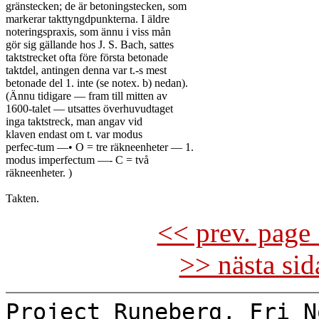
gränstecken; de är betoningstecken, som

markerar takttyngdpunkterna. I äldre

noteringspraxis, som ännu i viss mån

gör sig gällande hos J. S. Bach, sattes

taktstrecket ofta före första betonade

taktdel, antingen denna var t.-s mest

betonade del 1. inte (se notex. b) nedan).

(Ännu tidigare — fram till mitten av

1600-talet — utsattes överhuvudtaget

inga taktstreck, man angav vid

klaven endast om t. var modus

perfec-tum —• O = tre räkneenheter — 1.

modus imperfectum —- C = två

räkneenheter. )

<< prev. page 
>> nästa si
Project Runeberg, Fri N