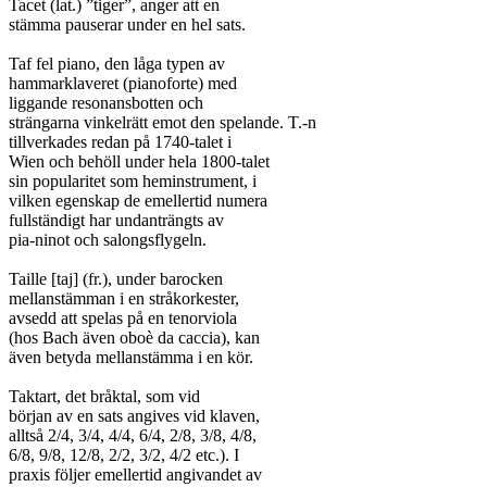
Tacet (lat.) ”tiger”, anger att en

stämma pauserar under en hel sats.

Taf fel piano, den låga typen av

hammarklaveret (pianoforte) med

liggande resonansbotten och

strängarna vinkelrätt emot den spelande. T.-n

tillverkades redan på 1740-talet i

Wien och behöll under hela 1800-talet

sin popularitet som heminstrument, i

vilken egenskap de emellertid numera

fullständigt har undanträngts av

pia-ninot och salongsflygeln.

Taille [taj] (fr.), under barocken

mellanstämman i en stråkorkester,

avsedd att spelas på en tenorviola

(hos Bach även oboè da caccia), kan

även betyda mellanstämma i en kör.

Taktart, det bråktal, som vid

början av en sats angives vid klaven,

alltså 2/4, 3/4, 4/4, 6/4, 2/8, 3/8, 4/8,

6/8, 9/8, 12/8, 2/2, 3/2, 4/2 etc.). I

praxis följer emellertid angivandet av
