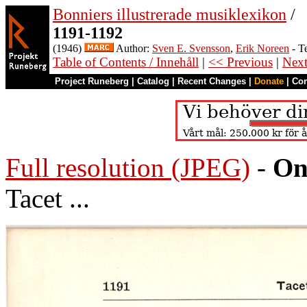
Bonniers illustrerade musiklexikon
/
1191-1192
(1946)
Author:
Sven E. Svensson
,
Erik Noreen
- T
Table of Contents / Innehåll
|
<< Previous
|
Nex
Project Runeberg
|
Catalog
|
Recent Changes
|
Donate
|
Co
Full resolution (JPEG)
-
On
Tacet ...