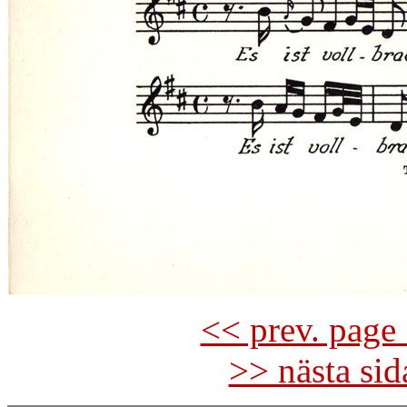
<< prev. page 
>> nästa si