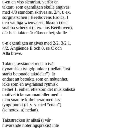
t.-en en viss slentrian, varför en

taktart, som egentligen skulle angivas

med 4/8 stundom skrives ss. 2/4, t. ex.

sorgmarschen i Beethovens Eroica. I

den vanliga wienvalsen liksom i det

snabba scherzot (t. ex. hos Beethoven),

där hela takten är räkneenhet, skulle

t.-n egentligen angivas med 2/2, 3/2 1.

4/2. Angående E och 0, se C och

Alla breve.

Takten, avståndet mellan två

dynamiska tyngdpunkter (mellan ”två

starkt betonade taktdelar”), är

endast att betrakta som en måttenhet,

icke som en avgränsad rytmisk

helhet 1. enhet, eftersom det musikaliska

motivet icke sammanfaller med t.

utan snarare kulminerar med t.-s

tyngdpunkt (d. v. s. med ”ettan”)

(se notex. a) nedan).

Taktstrecken är alltså (i vår

nuvarande noteringspraxis) inte
