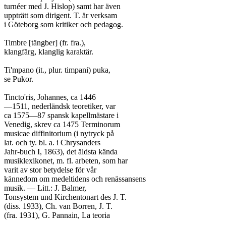
turnéer med J. Hislop) samt har även

uppträtt som dirigent. T. är verksam

i Göteborg som kritiker och pedagog.

Timbre [tängber] (fr. fra.),

klangfärg, klanglig karaktär.

Ti'mpano (it., plur. timpani) puka,

se Pukor.

Tincto'ris, Johannes, ca 1446

—1511, nederländsk teoretiker, var

ca 1575—87 spansk kapellmästare i

Venedig, skrev ca 1475 Terminorum

musicae diffinitorium (i nytryck på

lat. och ty. bl. a. i Chrysanders

Jahr-buch I, 1863), det äldsta kända

musiklexikonet, m. fl. arbeten, som har

varit av stor betydelse för vår

kännedom om medeltidens och renässansens

musik. — Litt.: J. Balmer,

Tonsystem und Kirchentonart des J. T.

(diss. 1933), Ch. van Borren, J. T.
