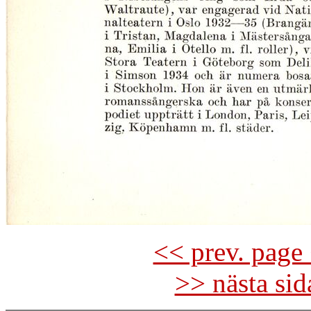
<< prev. page 
>> nästa si