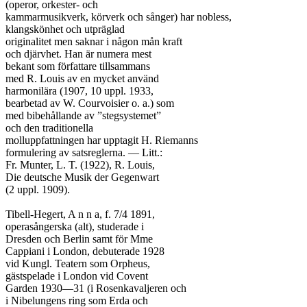
(operor, orkester- och

kammarmusikverk, körverk och sånger) har nobless,

klangskönhet och utpräglad

originalitet men saknar i någon mån kraft

och djärvhet. Han är numera mest

bekant som författare tillsammans

med R. Louis av en mycket använd

harmonilära (1907, 10 uppl. 1933,

bearbetad av W. Courvoisier o. a.) som

med bibehållande av ”stegsystemet”

och den traditionella

molluppfattningen har upptagit H. Riemanns

formulering av satsreglerna. — Litt.:

Fr. Munter, L. T. (1922), R. Louis,

Die deutsche Musik der Gegenwart

(2 uppl. 1909).

Tibell-Hegert, A n n a, f. 7/4 1891,

operasångerska (alt), studerade i

Dresden och Berlin samt för Mme

Cappiani i London, debuterade 1928

vid Kungl. Teatern som Orpheus,

gästspelade i London vid Covent

Garden 1930—31 (i Rosenkavaljeren och

i Nibelungens ring som Erda och
