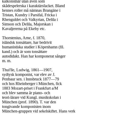
kalkonstnär utan även som

skådespelerska i karaktärsfacket. Bland

hennes roller må nämnas Brangäne i

Tristan, Kundry i Parsifal, Fricka i

Rhenguldet och Valkyrian, Delila i

Simson och Delila, Majorskan i

Kavaljererna på Ekeby etc.

Thorstenius, Arne, f. 1870,

isländsk tonsättare, har bedrivit

humanistiska studier i Köpenhamn (fil.

kand.) och är som tonsättare

autodidakt. Han har komponerat sånger

m. m.

Thui'lle, Ludwig, 1861—1907,

sydtysk komponist, var elev av J.

Penbaur sen. i Innsbruck 1877—79

och hos Rheinberger i München, fick

1883 Mozart-priset i Frankfurt a/M

och blev samma år piano- och

teori-lärare vid Kungl. musikskolan i

München (prof. 1890). T. var den

tongivande komponisten inom

München-gruppen vid sekelskiftet. Hans verk
