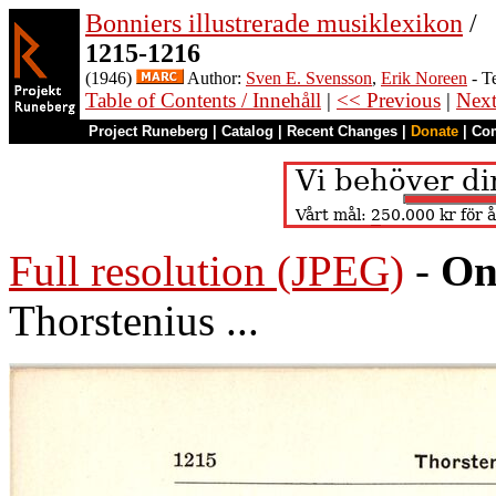
Bonniers illustrerade musiklexikon
/
1215-1216
(1946)
Author:
Sven E. Svensson
,
Erik Noreen
- T
Table of Contents / Innehåll
|
<< Previous
|
Nex
Project Runeberg
|
Catalog
|
Recent Changes
|
Donate
|
Co
Full resolution (JPEG)
-
On
Thorstenius ...