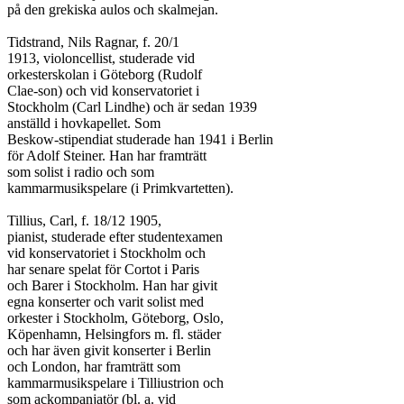
på den grekiska aulos och skalmejan.

Tidstrand, Nils Ragnar, f. 20/1

1913, violoncellist, studerade vid

orkesterskolan i Göteborg (Rudolf

Clae-son) och vid konservatoriet i

Stockholm (Carl Lindhe) och är sedan 1939

anställd i hovkapellet. Som

Beskow-stipendiat studerade han 1941 i Berlin

för Adolf Steiner. Han har framträtt

som solist i radio och som

kammarmusikspelare (i Primkvartetten).

Tillius, Carl, f. 18/12 1905,

pianist, studerade efter studentexamen

vid konservatoriet i Stockholm och

har senare spelat för Cortot i Paris

och Barer i Stockholm. Han har givit

egna konserter och varit solist med

orkester i Stockholm, Göteborg, Oslo,

Köpenhamn, Helsingfors m. fl. städer

och har även givit konserter i Berlin

och London, har framträtt som

kammarmusikspelare i Tilliustrion och

som ackompanjatör (bl. a. vid
