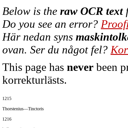
Below is the
raw OCR text
f
Do you see an error?
Proof
Här nedan syns
maskintolk
ovan. Ser du något fel?
Kor
This page has
never
been pr
korrekturlästs.
1215

Thorstenius—Tinctoris

1216
