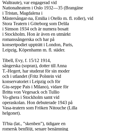
Waltraute), var engagerad vid

Nationalteatern i Oslo 1932—35 (Brangäne

i Tristan, Magdalena i

Mästersångar-na, Emilia i Otello m. fl. roller), vid

Stora Teatern i Göteborg som Delila

i Simson 1934 och är numera bosatt

i Stockholm. Hon är även en utmärkt

romanssångerska och har på

konsertpodiet uppträtt i London, Paris,

Leipzig, Köpenhamn m. fl. städer.

Tibell, Evy, f. 15/12 1914,

sångerska (sopran), dotter till Anna

T.-Hegert, har studerat för sin moder

och i utlandet (Fritz Polstein vid

konservatoriet i Leipzig och för

Giu-seppe Pais i Milano), vidare för

Britta von Vegesack och Tullio

Vo-ghera i Stockholm samt vid

operaskolan. Hon debuterade 1943 på

Vasa-teatern som Fröken Nitouche (Lilla

helgonet).

Ti'bia (lat., ”skenben”), tidigare en

romersk benflöjt, senare benämning
