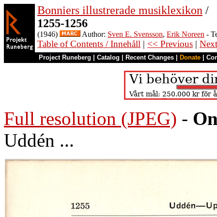
Bonniers illustrerade musiklexikon
/
1255-1256
(1946)
Author:
Sven E. Svensson
,
Erik Noreen
- T
Table of Contents / Innehåll
|
<< Previous
|
Nex
Project Runeberg
|
Catalog
|
Recent Changes
|
Donate
|
Co
Full resolution (JPEG)
-
On
Uddén ...