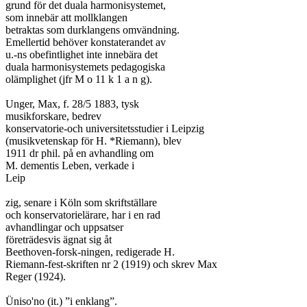
grund för det duala harmonisystemet,

som innebär att mollklangen

betraktas som durklangens omvändning.

Emellertid behöver konstaterandet av

u.-ns obefintlighet inte innebära det

duala harmonisystemets pedagogiska

olämplighet (jfr M o 11 k 1 a n g).

Unger, Max, f. 28/5 1883, tysk

musikforskare, bedrev

konservatorie-och universitetsstudier i Leipzig

(musikvetenskap för H. *Riemann), blev

1911 dr phil. på en avhandling om

M. dementis Leben, verkade i

Leip

zig, senare i Köln som skriftställare

och konservatorielärare, har i en rad

avhandlingar och uppsatser

företrädesvis ägnat sig åt

Beethoven-forsk-ningen, redigerade H.

Riemann-fest-skriften nr 2 (1919) och skrev Max

Reger (1924).

Üniso'no (it.) ”i enklang”.
