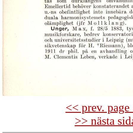
<< prev. page 
>> nästa si