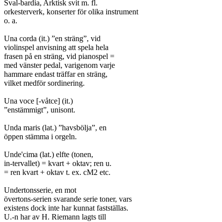
Sval-bardia, Arktisk svit m. fl.

orkesterverk, konserter för olika instrument

o. a.

Una corda (it.) ”en sträng”, vid

violinspel anvisning att spela hela

frasen på en sträng, vid pianospel =

med vänster pedal, varigenom varje

hammare endast träffar en sträng,

vilket medför sordinering.

Una voce [-våtce] (it.)

”enstämmigt”, unisont.

Unda maris (lat.) ”havsbölja”, en

öppen stämma i orgeln.

Unde'cima (lat.) elfte (tonen,

in-tervallet) = kvart + oktav; ren u.

= ren kvart + oktav t. ex. cM2 etc.

Undertonsserie, en mot

övertons-serien svarande serie toner, vars

existens dock inte har kunnat fastställas.

U.-n har av H. Riemann lagts till
