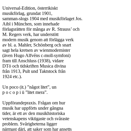
Universal-Edition, österrikiskt

musikförlag, grundat 1901,

samman-slogs 1904 med musikförlaget Jos.

Aibl i München, som innehade

förlagsrätten för många av R. Strauss’ och

M. Regers verk, har understött

modern musik genom att förlägga verk

av bl. a. Mahler, Schönberg och snart

sagt hela kretsen av wienmodernister

(även Hugo Alfvéns c-moll-symfoni)

fram till Anschluss (1938), vidare

DTö och tidskriften Musica divina

från 1913, Pult und Taktstock från

1924 etc.).

Un poco (it.) ”något litet”, un

p o c o p i ü ”litet mera”.

Uppförandepraxis. Frågan om hur

musik har uppförts under gångna

tider, är ett av den musikhistoriska

vetenskapens viktigaste och svåraste

problem. Svårigheterna ligger

närmast däri, att saker som har ansetts
