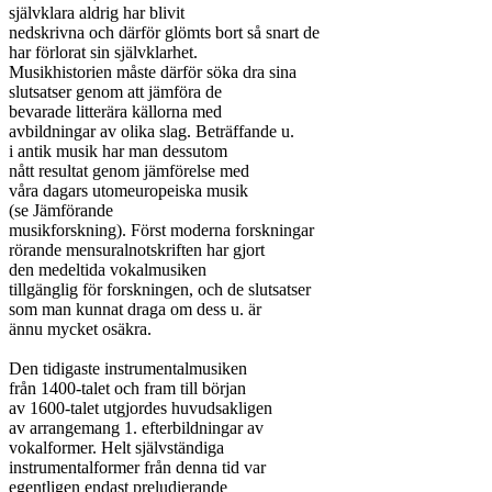
självklara aldrig har blivit

nedskrivna och därför glömts bort så snart de

har förlorat sin självklarhet.

Musikhistorien måste därför söka dra sina

slutsatser genom att jämföra de

bevarade litterära källorna med

avbildningar av olika slag. Beträffande u.

i antik musik har man dessutom

nått resultat genom jämförelse med

våra dagars utomeuropeiska musik

(se Jämförande

musikforskning). Först moderna forskningar

rörande mensuralnotskriften har gjort

den medeltida vokalmusiken

tillgänglig för forskningen, och de slutsatser

som man kunnat draga om dess u. är

ännu mycket osäkra.

Den tidigaste instrumentalmusiken

från 1400-talet och fram till början

av 1600-talet utgjordes huvudsakligen

av arrangemang 1. efterbildningar av

vokalformer. Helt självständiga

instrumentalformer från denna tid var

egentligen endast preludierande
