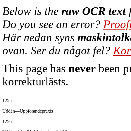
Below is the
raw OCR text
f
Do you see an error?
Proof
Här nedan syns
maskintolk
ovan. Ser du något fel?
Kor
This page has
never
been pr
korrekturlästs.
1255

Uddén—Uppförandepraxis

1256
