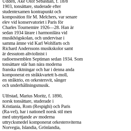
Uddén, Åke Olof Sebastian, f. 18/8

1903, tonsättare, studerade efter

studentexamen kontrapunkt och

komposition för M. Melchers, var senare

elev vid konservatoriet i Paris för

Charles Tournemire 1926—28. Han är

sedan 1934 lärare i harmonilära vid

musikhögskolan, och undervisar i

samma ämne vid Karl Wohlfarts och

Richard Anderssons musikskolor samt

är dessutom altviolinist i

radioensemblen Septiman sedan 1934. Som

tonsättare står han nära moderna

franska riktningar och har i denna anda

komponerat en stråkkvartett h-moll,

en stråktrio, en orkestersvit, sånger

och underhållningsmusik.

Ulfrstad, Marius Moritz, f. 1890,

norsk tonsättare, studerade i

Kristiania, Rom (Respighi) och Paris

(Ra-vel), har i nationell norsk stil men

med utnyttjande av moderna

uttrycksmedel komponerat orkestersviterna

Norvegia, Islandia, Grönlandia,
