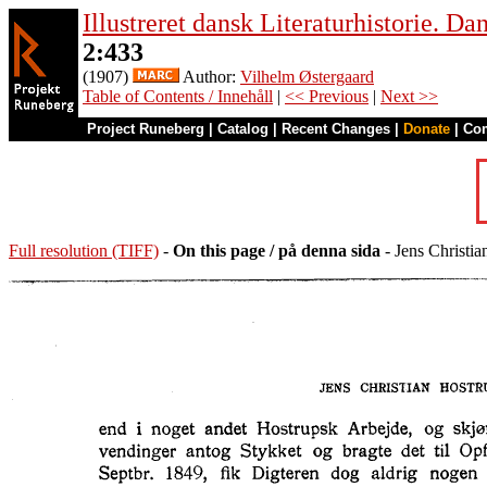
Illustreret dansk Literaturhistorie. D
2:433
(1907)
Author:
Vilhelm Østergaard
Table of Contents / Innehåll
|
<< Previous
|
Next >>
Project Runeberg
|
Catalog
|
Recent Changes
|
Donate
|
Co
Full resolution (TIFF)
-
On this page / på denna sida
- Jens Christia