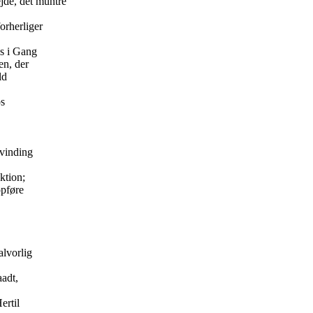
jde, det muntre
orherliger
es i Gang
en, der
ld
ps
dvinding
ktion;
opføre
lvorlig
aadt,
ertil