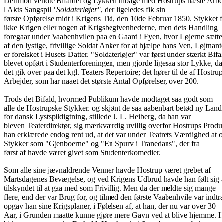
Derimod vendte Bifaldet og Lykken tilbage med Hostrups næste Arbe
l Akts Sangspil
"Soldaterløjer"
, der ligeledes fik sin
første Opførelse midt i Krigens Tid, den 10de Februar 1850. Stykket f
ikke Krigen eller nogen af Krigsbegivenhederne, men dets Handling
foregaar under Vaabenhvilen paa en Gaard i Fyen, hvor Løjerne sætt
af den lystige, frivillige Soldat Anker for at hjælpe hans Ven, Løjtnant
er forelsket i Husets Datter. "Soldaterløjer" var først under stærkt Bifa
blevet opført i Studenterforeningen, men gjorde ligesaa stor Lykke, da
det gik over paa det kgl. Teaters Repertoire; det hører til de af Hostru
Arbejder, som har naaet det største Antal Opførelser, over 200.
Trods det Bifald, hvormed Publikum havde modtaget saa godt som
alle de Hostrupske Stykker, og skjønt de saa aabenbart betød ny Lan
for dansk Lystspildigtning, stillede J. L. Heiberg, da han var
bleven Teaterdirektør, sig mærkværdig uvillig overfor Hostrups Produ
han erklærede endog rent ud, at det var under Teatrets Værdighed at 
Stykker som "Gjenboerne" og "En Spurv i Tranedans", der fra
først af havde været givet som Studenterkomedier.
Som alle sine jævnaldrende Venner havde Hostrup været grebet af
Martsdagenes Bevægelse, og ved Krigens Udbrud havde han følt sig a
tilskyndet til at gaa med som Frivillig. Men da der meldte sig mange
flere, end der var Brug for, og tilmed den første Vaabenhvile var indtr
opgav han sine Krigsplaner, i Følelsen af, at han, der nu var over 30
Aar, i Grunden maatte kunne gjøre mere Gavn ved at blive hjemme. H