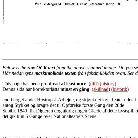
Below is the
raw OCR text
from the above scanned image. Do you se
Här nedan syns
maskintolkade texten
från faksimilbilden ovan. Ser 
This page has been proofread
at least once
.
(diff)
(history)
Denna sida har korrekturlästs
minst en gång
.
(skillnad)
(historik)
end i noget andet Hostrupsk Arbejde, og skjønt det kgl. Teater uden 
antog Stykket og bragte det til Opførelse første Gang den 28de
Septbr. 1849, fik Digteren dog aldrig nogen Glæde af dette Lystspil, 
det gik kun 5 Gange over Nationalteatrets Scene.