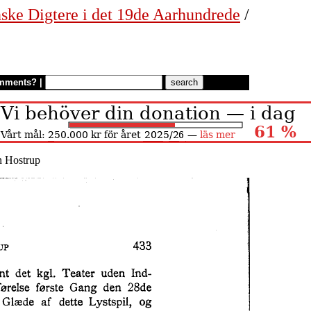
anske Digtere i det 19de Aarhundrede
/
mments?
|
n Hostrup