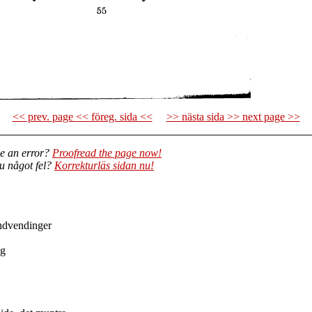
<< prev. page << föreg. sida <<
>> nästa sida >> next page >>
e an error?
Proofread the page now!
du något fel?
Korrekturläs sidan nu!
Indvendinger
og