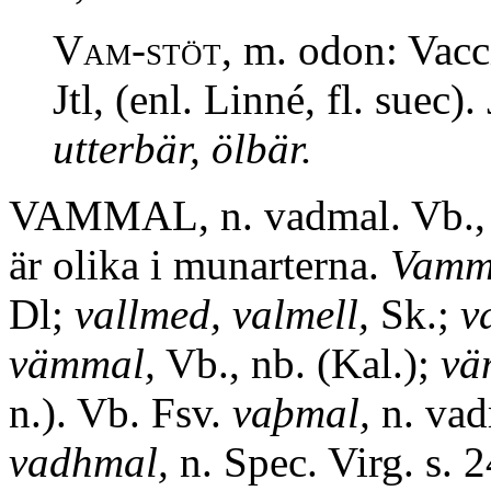
Vam-stöt,
m. odon: Vacc
Jtl, (enl. Linné, fl. suec).
utterbär, ölbär.
VAMMAL, n. vadmal. Vb., hs
är olika i munarterna.
Vamm
Dl;
vallmed, valmell,
Sk.;
v
vämmal,
Vb., nb. (Kal.);
vä
n.). Vb. Fsv.
vaþmal,
n. va
vadhmal,
n. Spec. Virg. s. 