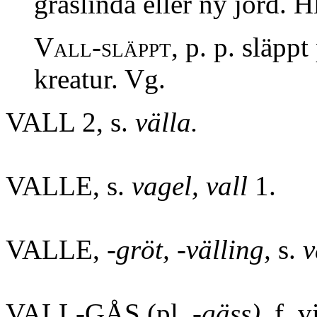
gräslinda eller ny jord. H
Vall-släppt,
p. p. släppt
kreatur. Vg.
VALL 2, s.
välla.
VALLE, s.
vagel, vall
1.
VALLE,
-gröt, -välling,
s.
v
VALL-GÅS (pl.
-gäss),
f. v