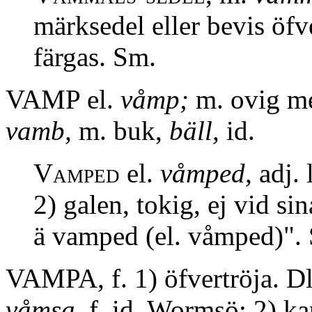
märksedel eller bevis öfv
färgas. Sm.
VAMP el.
våmp;
m. ovig me
vamb,
m. buk,
bäll,
id.
Vamped
el.
våmped,
adj. 
2) galen, tokig, ej vid s
ä vamped (el. våmped)". 
VAMPA, f. 1) öfvertröja. Dls
våmsa,
f. id. Wormsö; 2) ka