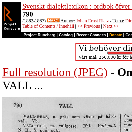
Svenskt dialektlexikon : ordbok öfver
790
(1862-1867)
Author:
Johan Ernst Rietz
- Tema:
Dic
Table of Contents / Innehåll
|
<< Previous
|
Next >>
Project Runeberg
|
Catalog
|
Recent Changes
|
Donate
|
Co
Full resolution (JPEG)
-
On
VALL ...