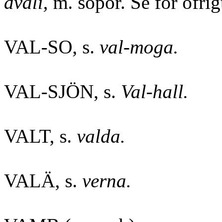
dvali,
m. sopor. Se för öfri
VAL-SO, s.
val-moga.
VAL-SJÖN, s.
Val-hall.
VALT, s.
valda.
VALÄ, s.
verna.