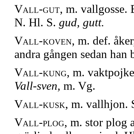
Vall-gut,
m. vallgosse. 
N. Hl. S.
gud, gutt.
Vall-koven,
m. def. åker
andra gången sedan han b
Vall-kung,
m. vaktpojke.
Vall-sven,
m. Vg.
Vall-kusk,
m. vallhjon.
Vall-plog
, m. stor plog a