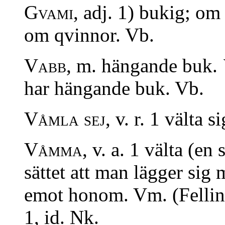
Gvami,
adj. 1) bukig; om 
om qvinnor. Vb.
Vabb,
m. hängande buk.
har hängande buk. Vb.
Våmla sej,
v. r. 1 välta s
Våmma,
v. a. 1 välta (en 
sättet att man lägger sig
emot honom. Vm. (Fellin
1, id. Nk.