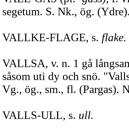
segetum. S. Nk., ög. (Ydre)
VALLKE-FLAGE, s.
flake.
VALLSA, v. n. 1 gå långsam
såsom uti dy och snö. "Vall
Vg., ög., sm., fl. (Pargas). 
VALLS-ULL, s.
ull.