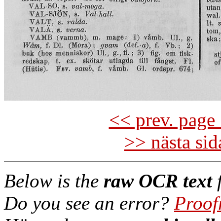
<< prev. page 
>> nästa si
Below is the
raw OCR text
f
Do you see an error?
Proof