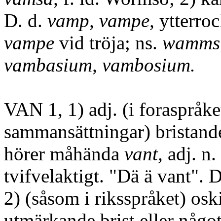
D. d.
vamp, vampe,
ytterroc
vampe
vid tröja; ns.
wamms
vambasium, vambosium.
VAN 1, 1) adj. (i foraspråke
sammansättningar) bristande,
hörer måhända
vant,
adj. n. 
tvifvelaktigt. "Dä ä vant". Dl
2) (såsom i riksspråket) oski
utmärkande brist eller något 