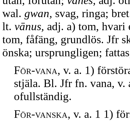
utan, förutan;
vanes,
adj. ot
wal.
gwan,
svag, ringa; bre
lt.
vānus,
adj. a) tom, hvari e
tom, fåfäng, grundlös. Jfr s
önska; ursprungligen; fattas
För-vana,
v. a. 1) förstör
stjäla. Bl. Jfr fn. vana, v.
ofullständig.
För-vanska,
v. a. 1 1) för