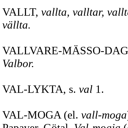
VALLT,
vallta, valltar, vallt
vällta.
VALLVARE-MÄSSO-DAG
Valbor.
VAL-LYKTA, s.
val
1.
VAL-MOGA (el.
vall-moga
Papaver. Götal.
Val-mogja
(