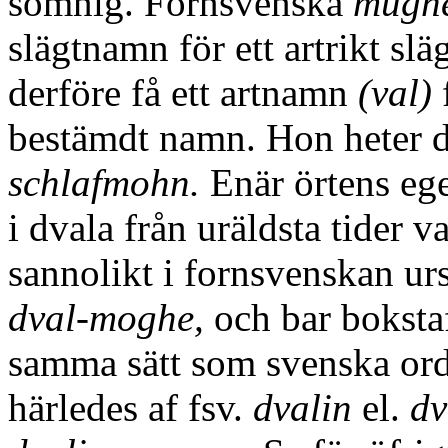
sömnig. Fornsvenska
mugh
slägtnamn för ett artrikt sl
derföre få ett artnamn
(val)
f
bestämdt namn. Hon heter d
schlafmohn.
Enär örtens ege
i dvala från uräldsta tider v
sannolikt i fornsvenskan ur
dval-moghe,
och bar bokst
samma sätt som svenska or
härledes af fsv.
dvalin
el.
dv