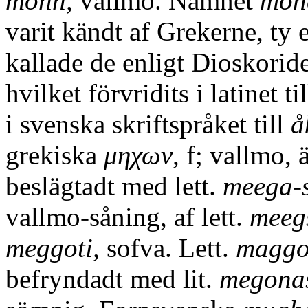
mohn,
vallmo. Namnet
mon
varit kändt af Grekerne, ty 
kallade de enligt Dioskorid
hvilket förvridits i latinet ti
i svenska skriftspråket till
å
grekiska
μηχων,
f; vallmo, ä
beslägtadt med lett.
meega-
vallmo-såning, af lett.
meeg
meggoti,
sofva. Lett.
maggo
befryndadt med lit.
megona