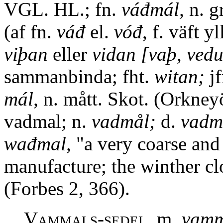
VGL. HL.; fn.
váđmál,
n. g
(af fn.
váđ
el.
vóđ
, f. väft y
viþan
eller
vidan [vaþ, vedu
sammanbinda; fht.
witan;
jf
mál,
n. mått. Skot. (Orkne
vadmal; n.
vadmål;
d.
vadm
wađmal,
"a very coarse and
manufacture; the winther clo
(Forbes 2, 366).
Vammals-sedel,
m.
vamm