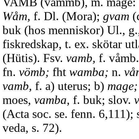
VAMB (vammb), m. mage: 1
Wåm,
f. Dl. (Mora);
gvam
(
buk (hos menniskor) Ul., g.,
fiskredskap, t. ex. skötar utl
(Hütis). Fsv.
vamb,
f. våmb.
fn.
vömb;
fht
wamba;
n.
vå
vamb,
f. a) uterus; b)
mage;
moes,
vamba,
f. buk; slov.
(Acta soc. se. fenn. 6,111); 
veda, s. 72).