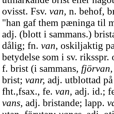
ovisst. Fsv.
van,
n. behof, br
"han gaf them pæninga til 
adj. (blott i sammans.) brist
dålig; fn.
van,
oskiljaktig p
betydelse som i sv. riksspr
f. brist (i sammans,
fjörvan,
brist;
vanr,
adj. utblottad på
fht.,fsax., fe.
van,
adj. id.; f
vans,
adj. bristande; lapp.
v