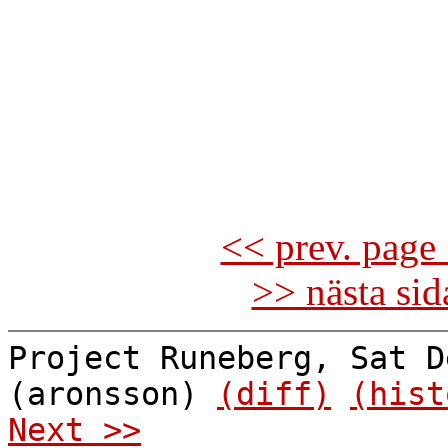
<< prev. page 
>> nästa si
Project Runeberg, Sat D
(aronsson)
(diff)
(hist
Next >>