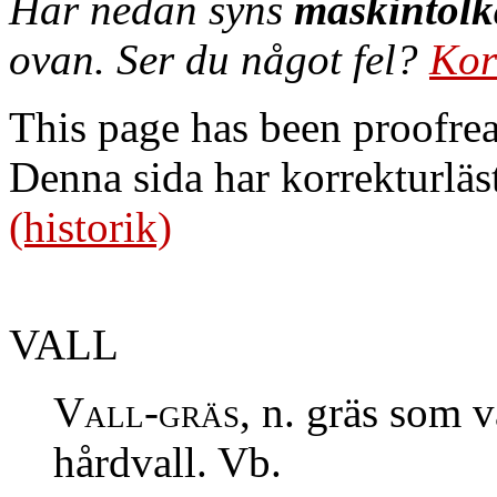
Här nedan syns
maskintolk
ovan. Ser du något fel?
Kor
This page has been proofre
Denna sida har korrekturläs
(historik)
VALL
Vall-gräs,
n. gräs som v
hårdvall. Vb.