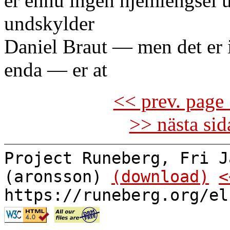
er ennu ingen hjemlengsel u
undskylder
Daniel Braut — men det er 
enda — er at
<< prev. page 
>> nästa si
Project Runeberg, Fri J
(aronsson)
(download)
<
https://runeberg.org/el