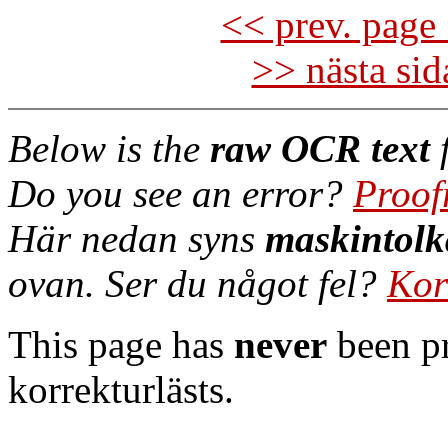
<< prev. page 
>> nästa si
Below is the
raw OCR text
f
Do you see an error?
Proof
Här nedan syns
maskintolk
ovan. Ser du något fel?
Kor
This page has
never
been pr
korrekturlästs.