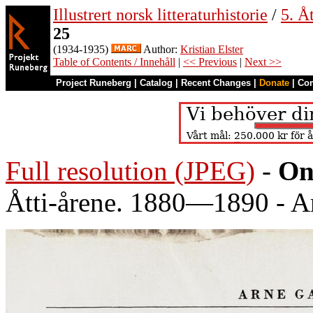
Illustrert norsk litteraturhistorie
/
5. Åt
25
(1934-1935)
Author:
Kristian Elster
Table of Contents / Innehåll
|
<< Previous
|
Next >>
Project Runeberg
|
Catalog
|
Recent Changes
|
Donate
|
Co
Full resolution (JPEG)
-
On
Åtti-årene. 1880—1890 - A