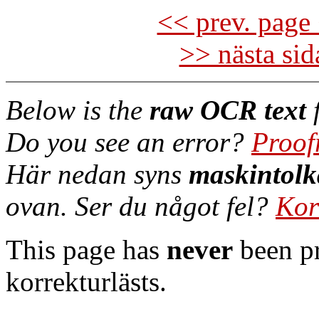
<< prev. page 
>> nästa si
Below is the
raw OCR text
f
Do you see an error?
Proof
Här nedan syns
maskintolk
ovan. Ser du något fel?
Kor
This page has
never
been pr
korrekturlästs.