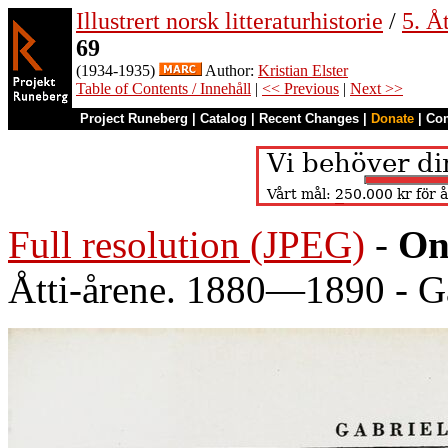
Illustrert norsk litteraturhistorie
/
5. Åt
69
(1934-1935)
Author:
Kristian Elster
Table of Contents / Innehåll
|
<< Previous
|
Next >>
Project Runeberg
|
Catalog
|
Recent Changes
|
Donate
|
Co
Full resolution (JPEG)
-
On
Åtti-årene. 1880—1890 - G