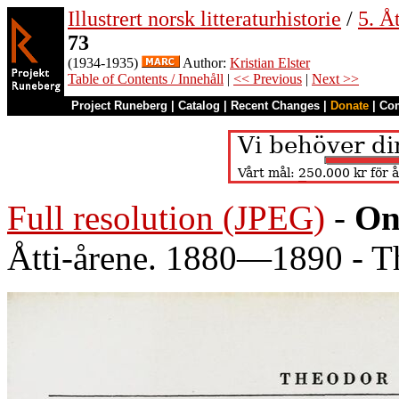
Illustrert norsk litteraturhistorie
/
5. Åt
73
(1934-1935)
Author:
Kristian Elster
Table of Contents / Innehåll
|
<< Previous
|
Next >>
Project Runeberg
|
Catalog
|
Recent Changes
|
Donate
|
Co
Full resolution (JPEG)
-
On
Åtti-årene. 1880—1890 - T