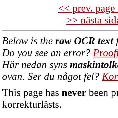
<< prev. page 
>> nästa si
Below is the
raw OCR text
f
Do you see an error?
Proof
Här nedan syns
maskintolk
ovan. Ser du något fel?
Kor
This page has
never
been pr
korrekturlästs.