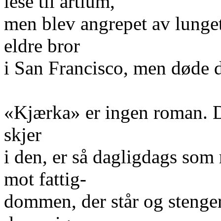
lese til artium,
men blev angrepet av lunget
eldre bror
i San Francisco, men døde de
«Kjærka» er ingen roman. D
skjer
i den, er så dagligdags som
mot fattig-
dommen, der står og stenger 