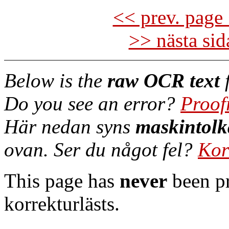
<< prev. page 
>> nästa si
Below is the
raw OCR text
f
Do you see an error?
Proof
Här nedan syns
maskintolk
ovan. Ser du något fel?
Kor
This page has
never
been pr
korrekturlästs.