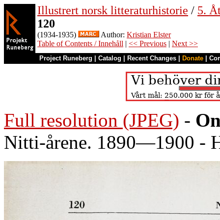
Illustrert norsk litteraturhistorie
/
5. Åt
120
(1934-1935)
Author:
Kristian Elster
Table of Contents / Innehåll
|
<< Previous
|
Next >>
Project Runeberg
|
Catalog
|
Recent Changes
|
Donate
|
Co
Full resolution (JPEG)
-
On
Nitti-årene. 1890—1900 - 