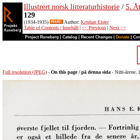
Illustrert norsk litteraturhistorie
/
5. Åt
129
(1934-1935)
Author:
Kristian Elster
Table of Contents / Innehåll
|
<< Previous
|
Next >>
Project Runeberg
|
Catalog
|
Recent Changes
|
Donate
|
Co
Full resolution (JPEG)
-
On this page / på denna sida
- Nitti-årene