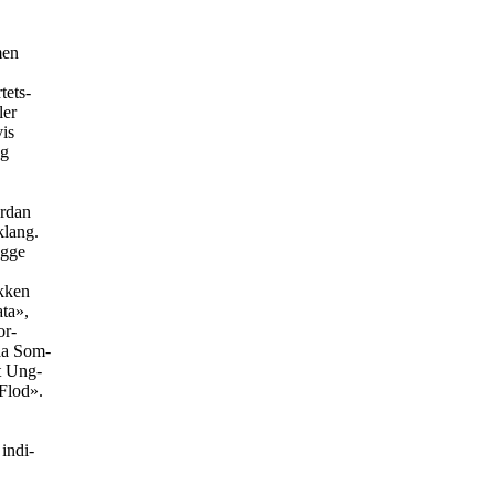
men
tets-
ler
vis
og
ordan
klang.
ygge
ikken
ta»,
or-
maa Som-
Et Ung-
Flod».
indi-