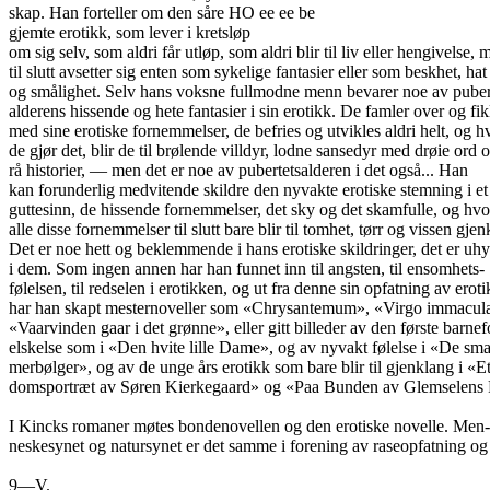
skap. Han forteller om den såre HO ee ee be
gjemte erotikk, som lever i kretsløp
om sig selv, som aldri får utløp, som aldri blir til liv eller hengivelse, 
til slutt avsetter sig enten som sykelige fantasier eller som beskhet, hat
og smålighet. Selv hans voksne fullmodne menn bevarer noe av puber
alderens hissende og hete fantasier i sin erotikk. De famler over og fik
med sine erotiske fornemmelser, de befries og utvikles aldri helt, og h
de gjør det, blir de til brølende villdyr, lodne sansedyr med drøie ord 
rå historier, — men det er noe av pubertetsalderen i det også... Han
kan forunderlig medvitende skildre den nyvakte erotiske stemning i et
guttesinn, de hissende fornemmelser, det sky og det skamfulle, og hv
alle disse fornemmelser til slutt bare blir til tomhet, tørr og vissen gjen
Det er noe hett og beklemmende i hans erotiske skildringer, det er uh
i dem. Som ingen annen har han funnet inn til angsten, til ensomhets-
følelsen, til redselen i erotikken, og ut fra denne sin opfatning av erot
har han skapt mesternoveller som «Chrysantemum», «Virgo immacula
«Vaarvinden gaar i det grønne», eller gitt billeder av den første barnef
elskelse som i «Den hvite lille Dame», og av nyvakt følelse i «De s
merbølger», og av de unge års erotikk som bare blir til gjenklang i «
domsportræt av Søren Kierkegaard» og «Paa Bunden av Glemselens 
I Kincks romaner møtes bondenovellen og den erotiske novelle. Men-
neskesynet og natursynet er det samme i forening av raseopfatning og 
9—V.