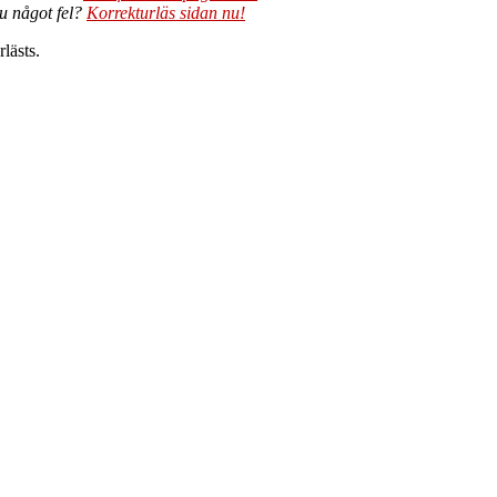
du något fel?
Korrekturläs sidan nu!
lästs.