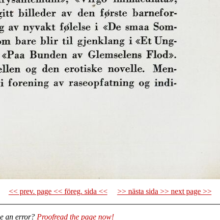
<< prev. page << föreg. sida <<
>> nästa sida >> next page >>
e an error?
Proofread the page now!