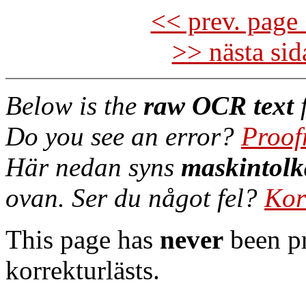
<< prev. page 
>> nästa si
Below is the
raw OCR text
f
Do you see an error?
Proof
Här nedan syns
maskintolk
ovan. Ser du något fel?
Kor
This page has
never
been pr
korrekturlästs.