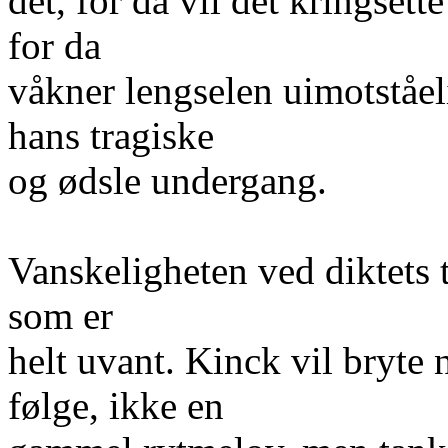
det, for da vil det kringset
for da
våkner lengselen uimotståel
hans tragiske
og ødsle undergang.
Vanskeligheten ved diktets t
som er
helt uvant. Kinck vil bryte n
følge, ikke en