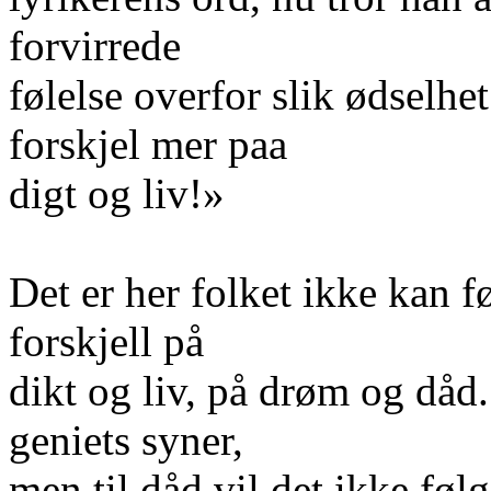
forvirrede
følelse overfor slik ødselhe
forskjel mer paa
digt og liv!»
Det er her folket ikke kan f
forskjell på
dikt og liv, på drøm og dåd.
geniets syner,
men til dåd vil det ikke f