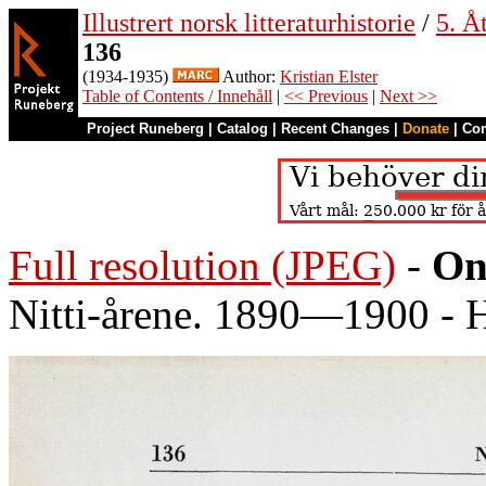
Illustrert norsk litteraturhistorie
/
5. Åt
136
(1934-1935)
Author:
Kristian Elster
Table of Contents / Innehåll
|
<< Previous
|
Next >>
Project Runeberg
|
Catalog
|
Recent Changes
|
Donate
|
Co
Full resolution (JPEG)
-
On
Nitti-årene. 1890—1900 - 