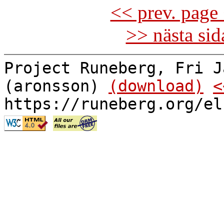
<< prev. page 
>> nästa si
Project Runeberg, Fri J
(aronsson)
(download)
<
https://runeberg.org/el