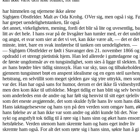
har himmelen og stjernene ikke alene
Sigbjørn Obstfelder. Malt av Oda Krohg. OVer sig, men også i sig. F
har grepet uendelighetstanken, får også
det annet, virkeligheten, mening, fordi det blir så lite og uvesentlig, ba
litt av det hele. I hans svar på de livsgåter han tumler med, er det undr
og angst, et svar som sier at det vi vet, kan ikke være alt, — det er det
minste, intet, bare en svak innførelse til tanken om uendeligheten. —
— Sigbjørn Obstfelder er født i Stavanger den 21. november 1866 og
opdradd i et strengt pietistisk hjem. Han led allerede i guttedagene og 
de første ungdomsår av en tungsindighet, som sies å ligge til slekten. 
av hans brødre blev tidlig sinnssyk. Han var sky, taus og tilbakeholde
gjennem tungsinnet brøt en anspent idealisme og en egen steil uavhen
hetstrang, en selvtillit som meget sjelden gav sig ytre uttrykk, men so
var der. Han har også sans for humor, derom er det ikke få vidnesbyrd
men den kom ikke til utfoldelse. Meget tidlig er han blitt sig selv bevis
som anderledes enn de andre og har følt sig henvist til sitt eget sjeleliv
som det eneste avgjørende, det som skulde fylle hans liv som hans dik
Hans iakttagelsesevne og hans syn på den verden som omgav ham, ø
hans følelse av at han ikke var som andre og aldri kunde bli det. Noe
sykt og angstfylt tok tidlig til å røre sig i hans sinn og øket hans enso
hetsfølelse. Verden utenom ham skremte ham og hans eget indre liv
skremte ham også. For alt det som rørte sig i hans sinn, søkte han å gi