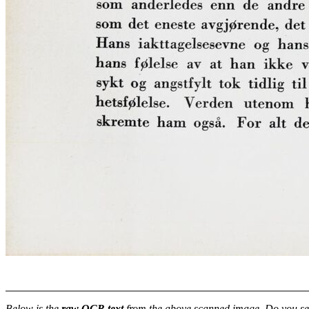
Below is the
raw OCR text
from the above scanned image. Do you se