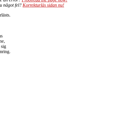
du något fel?
Korrekturläs sidan nu!
lästs.
ns
ne,
 sig
mring.