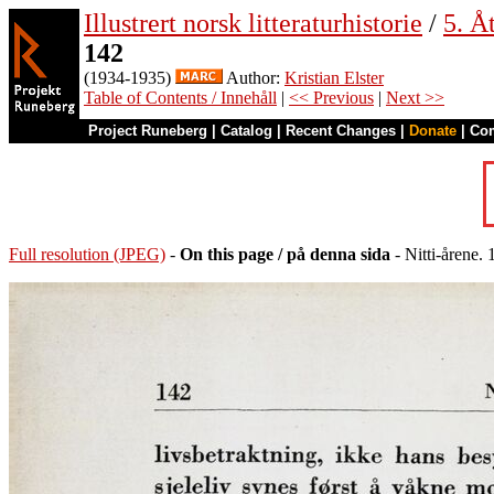
Illustrert norsk litteraturhistorie
/
5. Åt
142
(1934-1935)
Author:
Kristian Elster
Table of Contents / Innehåll
|
<< Previous
|
Next >>
Project Runeberg
|
Catalog
|
Recent Changes
|
Donate
|
Co
Full resolution (JPEG)
-
On this page / på denna sida
- Nitti-årene.