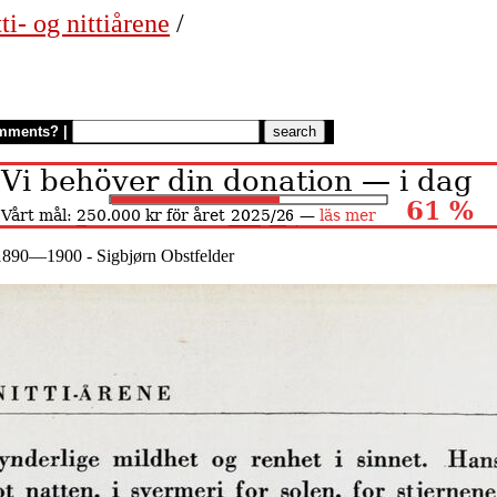
ti- og nittiårene
/
mments?
|
 1890—1900 - Sigbjørn Obstfelder