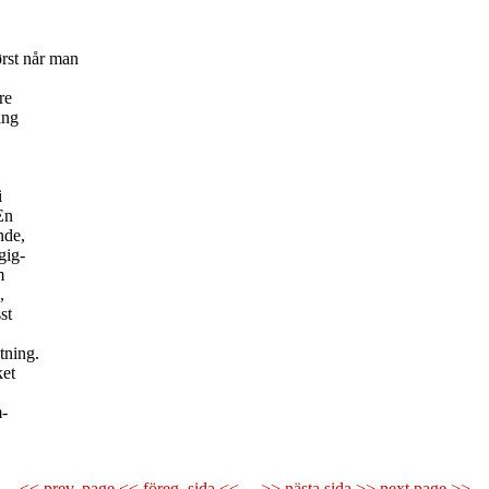
ørst når man
re
ing
i
En
nde,
gig-
m
,
st
tning.
ket
m-
<< prev. page << föreg. sida <<
>> nästa sida >> next page >>