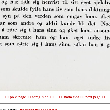
<< prev. page << föreg. sida <<
>> nästa sida >> next page >>
e an error?
Proofread the page now!