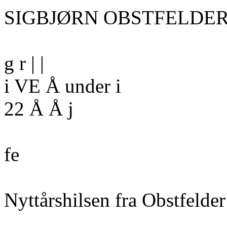
SIGBJØRN OBSTFELDER
g r | |
i VE Å under i
22 Å Å j
fe
Nyttårshilsen fra Obstfelder 