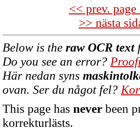
<< prev. page 
>> nästa si
Below is the
raw OCR text
f
Do you see an error?
Proof
Här nedan syns
maskintolk
ovan. Ser du något fel?
Kor
This page has
never
been pr
korrekturlästs.