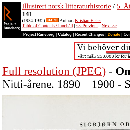
Illustrert norsk litteraturhistorie
/
5. Åt
141
(1934-1935)
Author:
Kristian Elster
Table of Contents / Innehåll
|
<< Previous
|
Next >>
Project Runeberg
|
Catalog
|
Recent Changes
|
Donate
|
Co
Full resolution (JPEG)
-
On
Nitti-årene. 1890—1900 - S