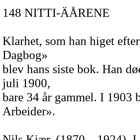
148 NITTI-ÄÅRENE
Klarhet, som han higet efte
Dagbog»
blev hans siste bok. Han d
juli 1900,
bare 34 år gammel. I 1903 bl
Arbeider».
Nils Kjær. (1870—1924). I e