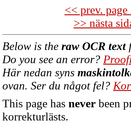
<< prev. page 
>> nästa si
Below is the
raw OCR text
f
Do you see an error?
Proof
Här nedan syns
maskintolk
ovan. Ser du något fel?
Kor
This page has
never
been pr
korrekturlästs.