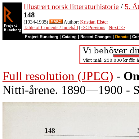
Illustrert norsk litteraturhistorie
/
5. Åt
148
(1934-1935)
Author:
Kristian Elster
Table of Contents / Innehåll
|
<< Previous
|
Next >>
Project Runeberg
|
Catalog
|
Recent Changes
|
Donate
|
Co
Full resolution (JPEG)
-
On
Nitti-årene. 1890—1900 - S