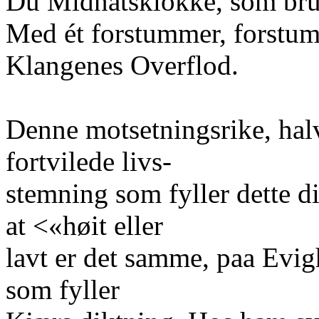
Du Midnatsklokke, som br
Med ét forstummer, forstu
Klangenes Overflod.
Denne motsetningsrike, halvt
fortvilede livs-
stemning som fyller dette d
at <«høit eller
lavt er det samme, paa Evig
som fyller