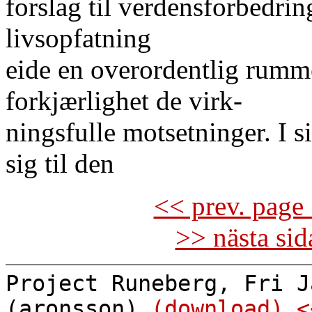
forslag til verdensforbedri
livsopfatning
eide en overordentlig rumm
forkjærlighet de virk-
ningsfulle motsetninger. I 
sig til den
<< prev. page 
>> nästa si
Project Runeberg, Fri J
(aronsson)
(download)
<