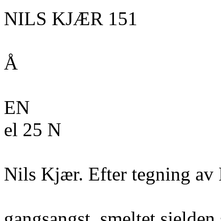
NILS KJÆR 151
Å
EN
el 25 N
Nils Kjær. Efter tegning av
gangsangst, smeltet sjelden 