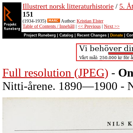
Illustrert norsk litteraturhistorie
/
5. Åt
151
(1934-1935)
Author:
Kristian Elster
Table of Contents / Innehåll
|
<< Previous
|
Next >>
Project Runeberg
|
Catalog
|
Recent Changes
|
Donate
|
Co
Full resolution (JPEG)
-
On
Nitti-årene. 1890—1900 - N