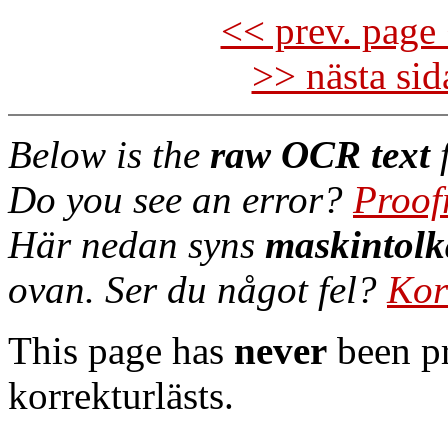
<< prev. page 
>> nästa si
Below is the
raw OCR text
f
Do you see an error?
Proof
Här nedan syns
maskintolk
ovan. Ser du något fel?
Kor
This page has
never
been pr
korrekturlästs.