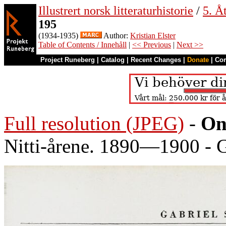
Illustrert norsk litteraturhistorie
/
5. Åt
195
(1934-1935)
Author:
Kristian Elster
Table of Contents / Innehåll
|
<< Previous
|
Next >>
Project Runeberg
|
Catalog
|
Recent Changes
|
Donate
|
Co
Full resolution (JPEG)
-
On
Nitti-årene. 1890—1900 - G