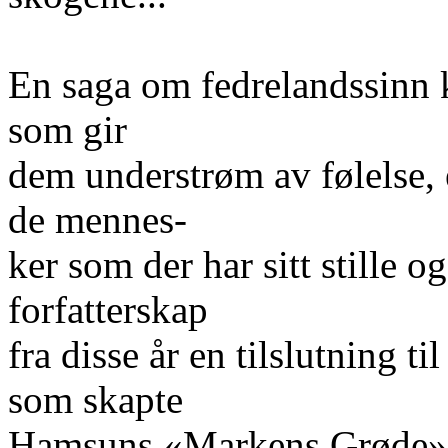
En saga om fedrelandssinn ka
som gir
dem understrøm av følelse, 
de mennes-
ker som der har sitt stille o
forfatterskap
fra disse år en tilslutning ti
som skapte
Hamsuns «Markens Grøde»