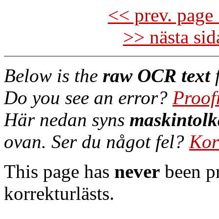
<< prev. page 
>> nästa si
Below is the
raw OCR text
f
Do you see an error?
Proof
Här nedan syns
maskintolk
ovan. Ser du något fel?
Kor
This page has
never
been pr
korrekturlästs.