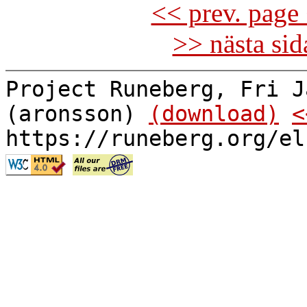
<< prev. page 
>> nästa si
Project Runeberg, Fri J
(aronsson)
(download)
<
https://runeberg.org/el