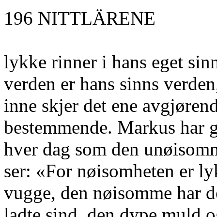
196 NITTLÄRENE
lykke rinner i hans eget sin
verden er hans sinns verden
inne skjer det ene avgjøren
bestemmende. Markus har g
hver dag som den unøisom
ser: «For nøisomheten er l
vugge, den nøisomme har d
ladte sind, den dype muld o