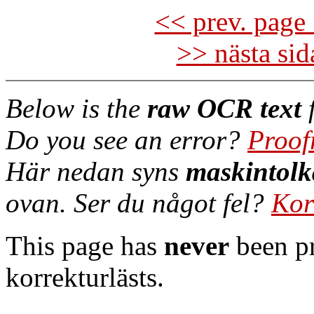
<< prev. page 
>> nästa si
Below is the
raw OCR text
f
Do you see an error?
Proof
Här nedan syns
maskintolk
ovan. Ser du något fel?
Kor
This page has
never
been pr
korrekturlästs.