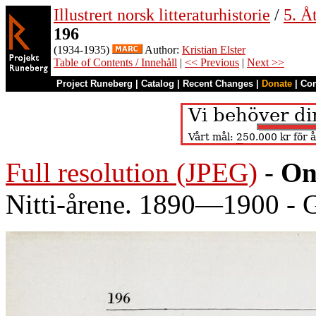
Illustrert norsk litteraturhistorie
/
5. Åt
196
(1934-1935)
Author:
Kristian Elster
Table of Contents / Innehåll
|
<< Previous
|
Next >>
Project Runeberg
|
Catalog
|
Recent Changes
|
Donate
|
Co
Full resolution (JPEG)
-
On
Nitti-årene. 1890—1900 - G