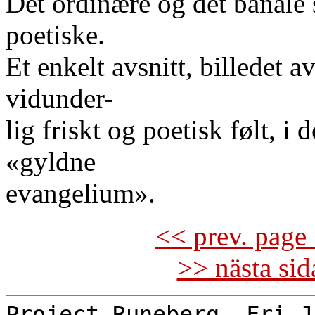
Det ordinære og det banale st
poetiske.
Et enkelt avsnitt, billedet 
vidunder-
lig friskt og poetisk følt, i 
«gyldne
evangelium».
<< prev. page 
>> nästa si
Project Runeberg, Fri J