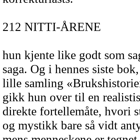
212 NITTI-ÅRENE
hun kjente like godt som s
saga. Og i hennes siste bok
lille samling «Brukshistori
gikk hun over til en realisti
direkte fortellemåte, hvori 
og mystikk bare så vidt ant
mens menneskene er tegnet 