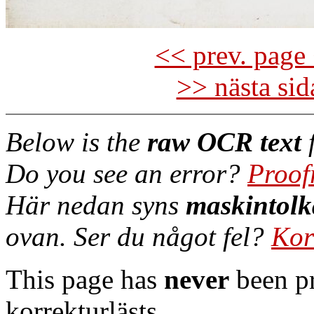
<< prev. page 
>> nästa si
Below is the
raw OCR text
f
Do you see an error?
Proof
Här nedan syns
maskintolk
ovan. Ser du något fel?
Kor
This page has
never
been pr
korrekturlästs.