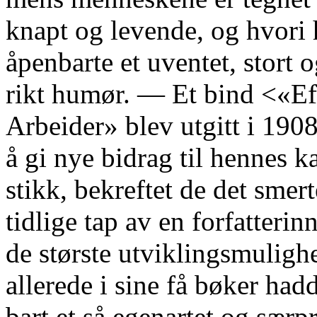
knapt og levende, og hvori
åpenbarte et uventet, stort o
rikt humør. — Et bind <«Ef
Arbeider» blev utgitt i 1908
å gi nye bidrag til hennes ka
stikk, bekreftet de det smert
tidlige tap av en forfatteri
de største utviklingsmuligh
allerede i sine få bøker had
bart et så egenartet og særpr