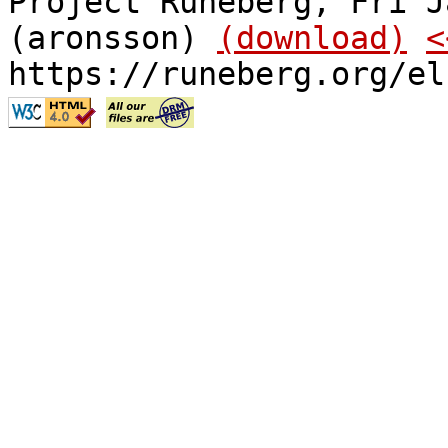
Project Runeberg, Fri J
(aronsson)
(download)
<
https://runeberg.org/el