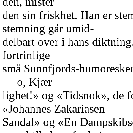
den, mister
den sin friskhet. Han er ste
stemning går umid-
delbart over i hans diktning
fortrinlige
små Sunnfjords-humoreske
— o, Kjær-
lighet!» og «Tidsnok», de fo
«Johannes Zakariasen
Sandal» og «En Dampskibsd