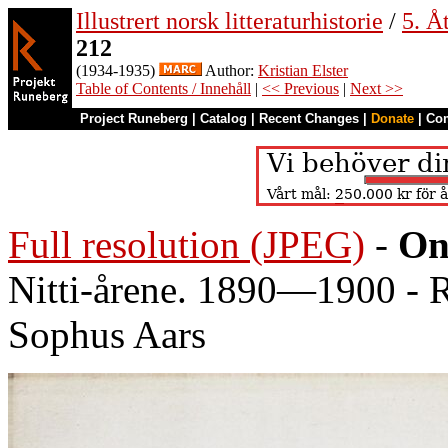
Illustrert norsk litteraturhistorie
/
5. Åt
212
(1934-1935)
Author:
Kristian Elster
Table of Contents / Innehåll
|
<< Previous
|
Next >>
Project Runeberg
|
Catalog
|
Recent Changes
|
Donate
|
Co
Full resolution (JPEG)
-
On
Nitti-årene. 1890—1900 - R
Sophus Aars