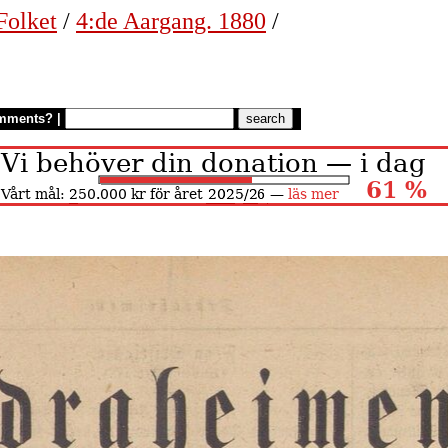
Folket
/
4:de Aargang. 1880
/
mments?
|