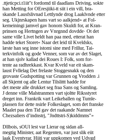
.ttjeticpci.t1iit"t fordomd til daadlans Driving, sokte
han Metting for OEresjiiki-tt siit i ein vill, bra-
skande Lausfslivnad Lettlynde drog Laaklvnde etter
seg. Ukjnrskapen hans vart so aalkjend» at Fol-
kemeiningi jamvel gav honom Skuldi for, at Kran-
prinsen og Hertngen av Vnrgnnd dovdde· Ot det
same ville Livet heldt han paa med, etterat han
hadde teket Storet« Naar det leid til Kveldsks,
læste han seg inne istomi sine med Frillur, Tai-
terkvinfolk og gode Venner, som var av det Slaget,
at han sjolv kallad dei Roues I: Folk, som for-
tente aa radhrekkast. Kvar Kveld var eit skam-
laust Fvllelag Det frelaste Stoggesnakk og den
grovaste Gudspotting var Grunnen og Vrodden .i
all Skjemt og alle Lentur Tilslittt hadde for
det meste alle drukket seg fraa Sans og Samling.
J denne ville Malstranmen vart sjoltte Riksstyret
dreget inn. Frankrik vart Leikeballen og Tumle-
plassen for dette nsirle Folkeslaget, som det franske
Maalet paa den Tid gav det raakande Namnet
Chezsaliers d’indnstrj, "Jndttstri-S)kiddmms"»
Dllbois, sOUl lest var Lierar og sidan all-
megtig Minister, aat Regenten, var just slik eiit
laak Eventvrar. Hiiti var uppkomen ved Udygd