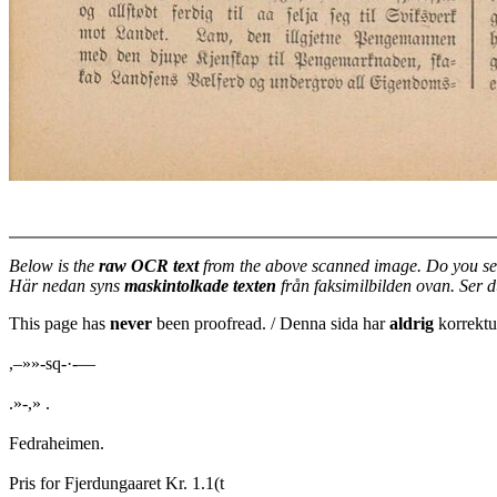
Below is the
raw OCR text
from the above scanned image. Do you se
Här nedan syns
maskintolkade texten
från faksimilbilden ovan. Ser 
This page has
never
been proofread. / Denna sida har
aldrig
korrektur
,–»»-sq-·-—
.»-,» .
Fedraheimen.
Pris for Fjerdungaaret Kr. 1.1(t