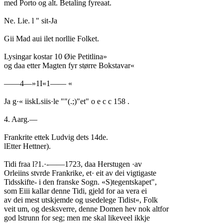
med Porto og alt. Betaling fyreaat.
Ne. Lie. l " sit-Ja
Gii Mad aui ilet norllie Folket.
Lysingar kostar 10 Øie Petitlina»
og daa etter Magten fyr større Bokstavar«
——4—»1I«1—— «
Ja g·« iiskLsiis·le ""(.;)"et" o e c c 158 .
4. Aarg.—
Frankrite ettek Ludvig dets 14de.
lEtter Hettner).
Tidi fraa l?1.·-——1723, daa Herstugen ·av
Orleiins stvrde Frankrike, et· eit av dei vigtigaste
Tidsskifte- i den franske Sogn. «S)tegentskapet",
som Eiii kallar denne Tidi, gjeld for aa vera ei
av dei mest utskjemde og usedelege Tidist«, Folk
veit um, og desksverre, denne Domen hev nok altfor
god lstrunn for seg; men me skal likeveel ikkje