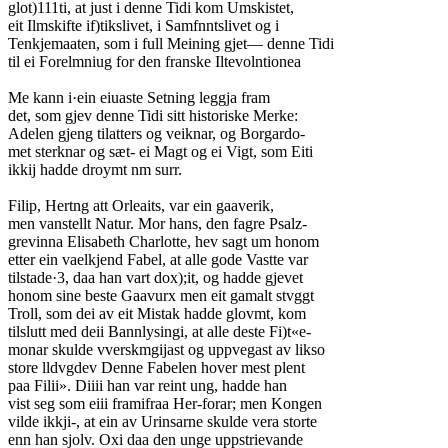
glot)111ti, at just i denne Tidi kom Umskistet,
eit Ilmskifte if)tikslivet, i Samfnntslivet og i
Tenkjemaaten, som i full Meining gjet— denne Tidi
til ei Forelmniug for den franske Iltevolntionea
Me kann i·ein eiuaste Setning leggja fram
det, som gjev denne Tidi sitt historiske Merke:
Adelen gjeng tilatters og veiknar, og Borgardo-
met sterknar og sæt- ei Magt og ei Vigt, som Eiti
ikkij hadde droymt nm surr.
Filip, Hertng att Orleaits, var ein gaaverik,
men vanstellt Natur. Mor hans, den fagre Psalz-
grevinna Elisabeth Charlotte, hev sagt um honom
etter ein vaelkjend Fabel, at alle gode Vastte var
tilstade·3, daa han vart dox);it, og hadde gjevet
honom sine beste Gaavurx men eit gamalt stvggt
Troll, som dei av eit Mistak hadde glovmt, kom
tilslutt med deii Bannlysingi, at alle deste Fi)t«e-
monar skulde vverskmgijast og uppvegast av likso
store lldvgdev Denne Fabelen hover mest plent
paa Filii». Diiii han var reint ung, hadde han
vist seg som eiii framifraa Her-forar; men Kongen
vilde ikkji-, at ein av Urinsarne skulde vera storte
enn han sjolv. Oxi daa den unge uppstrievande