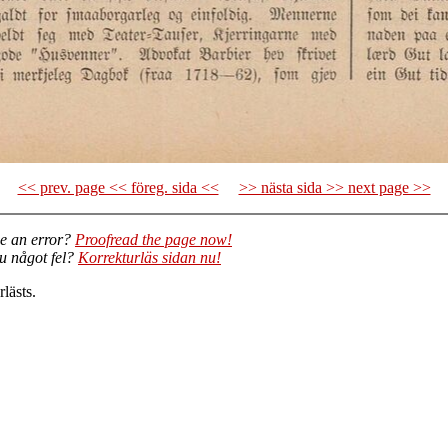
<< prev. page << föreg. sida <<
>> nästa sida >> next page >>
e an error?
Proofread the page now!
du något fel?
Korrekturläs sidan nu!
lästs.