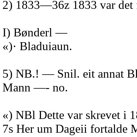
2) 1833—36z 1833 var det f
I) Bønderl —
«)· Bladuiaun.
5) NB.! — Snil. eit annat B
Mann —- no.
«) NBl Dette var skrevet i 
7s Her um Dageii fortalde M