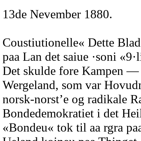
13de Nevember 1880.
Coustiutionelle« Dette Blad
paa Lan det saiue ·soni «9·l
Det skulde fore Kampen — 
Wergeland, som var Hovudm
norsk-norst’e og radikale 
Bondedemokratiet i det Heil
«Bondeu« tok til aa rgra pa