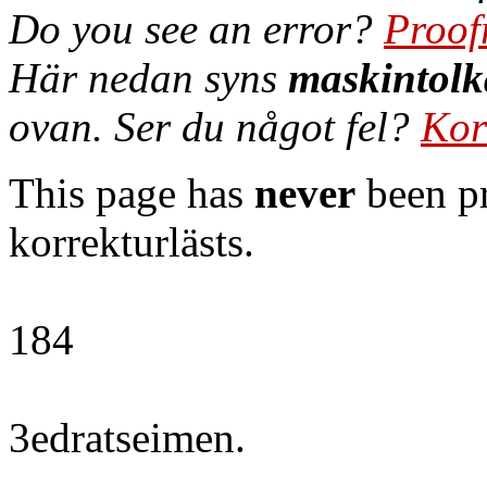
Do you see an error?
Proof
Här nedan syns
maskintolk
ovan. Ser du något fel?
Kor
This page has
never
been pr
korrekturlästs.
184
3edratseimen.