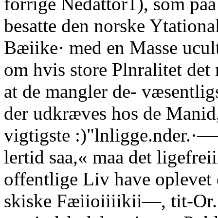
forrige Nedattor1), som paa
besatte den norske Ytational
Bæiike· med en Masse ucult
om hvis store Plnralitet det
at de mangler de- væsentlig
der udkræves hos de Manid, 
vigtigste :)"lnligge.nder.·
lertid saa,« maa det ligefreii
offentlige Liv have oplevet
skiske Fæiioiiiikii—, tit-Or