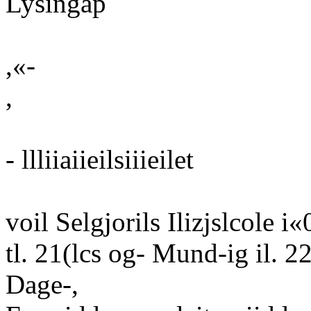
Lysingap
,«-
,
- llliiaiieilsiiieilet
voil Selgjorils Ilizjslcole 
tl. 21(lcs og- Mund-ig il. 
Dage-,