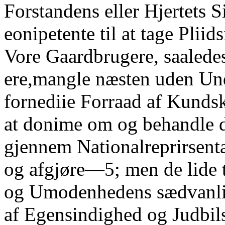
Forstandens eller Hjertets 
eonipetente til at tage Plii
Vore Gaardbrugere, saalede
ere,mangle næsten uden Und
fornediie Forraad af Kundska
at donime om og behandle 
gjennem Nationalreprirsenta
og afgjøre—5; men de lide 
og Umodenhedens sædvanli
af Egensindighed og Judbil