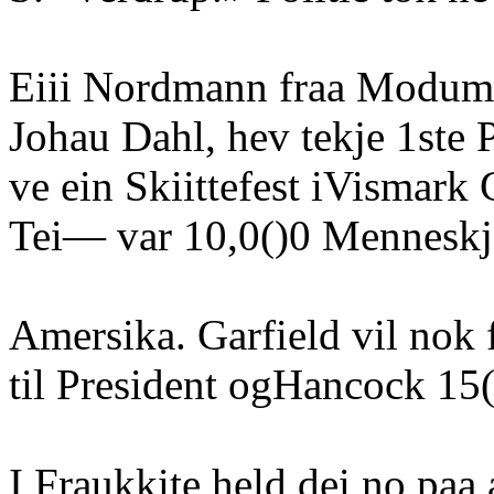
Eiii Nordmann fraa Modum,
Johau Dahl, hev tekje 1ste
ve ein Skiittefest iVismar
Tei— var 10,0()0 Menneskjor
Amersika. Garfield vil nok f
til President ogHancock 15(
I Fraukkite held dei no paa a