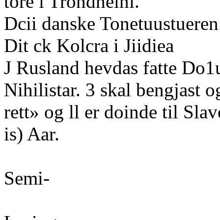
tore i Trondheini.
Dcii danske Tonetuustueren
Dit ck Kolcra i Jiidiea
J Rusland hevdas fatte Do1
Nihilistar. 3 skal bengjast 
rett» og ll er doinde til Slave
is) Aar.
Semi-