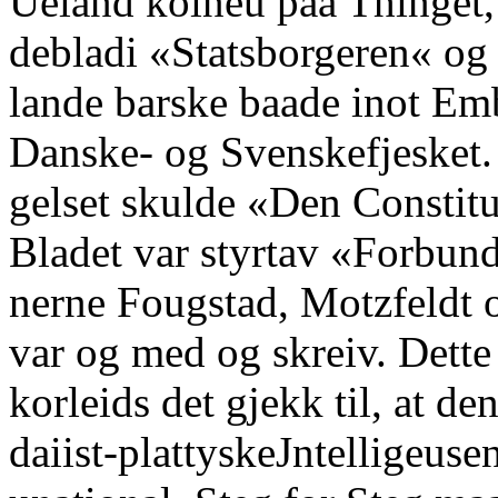
Ueland koineu paa Thinget, 
debladi «Statsborgeren« og 
lande barske baade inot Em
Danske- og Svenskefjesket.
gelset skulde «Den Constitu
Bladet var styrtav «Forbun
nerne Fougstad, Motzfeldt 
var og med og skreiv. Dette 
korleids det gjekk til, at de
daiist-plattyskeJntelligeusen