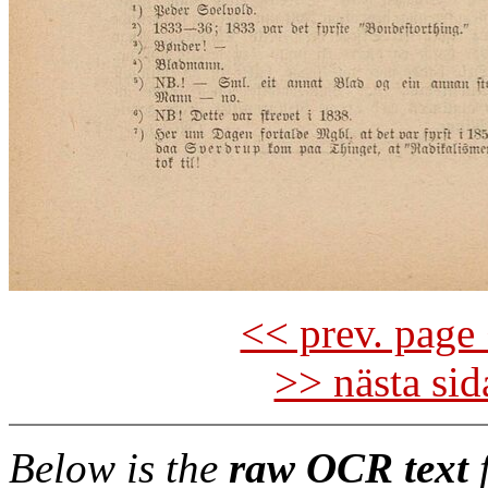
<< prev. page 
>> nästa si
Below is the
raw OCR text
f