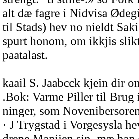
alt dæ fagre i Nidvisa Ødegi
til Stads) hev no nieldt Sa
spurt honom, om ikkjis slik
paatalast.
kaail S. Jaabcck kjein dir 
.Bok: Varme Piller til Brug
ninger, som Novenibersoren
· J Trygstad i Vorgesysla hev
drepe Maniien sin, mæ han 