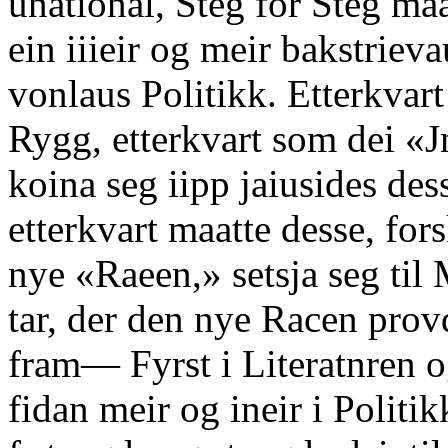
unational, Steg for Steg maa
ein iiieir og meir bakstriev
vonlaus Politikk. Etterkvart
Rygg, etterkvart som dei «
koina seg iipp jaiusides de
etterkvart maatte desse, fors
nye «Raeen,» setsja seg til
tar, der den nye Racen prov
fram— Fyrst i Literatnren 
fidan meir og ineir i Politikk