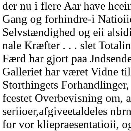
der nu i flere Aar have hcei
Gang og forhindre-i Natioiie
Selvstændighed og eii alsid
nale Kræfter . . . slet Total
Færd har gjort paa Jndsende
Galleriet har været Vidne til
Storthingets Forhandlinger, 
fcestet Overbevisning om, a
seriioer,afgiveetaldeles nbr
for vor kliepraesentatioii, o