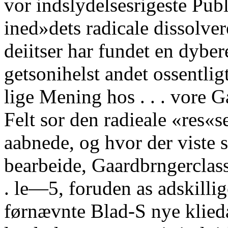
vor indslydelsesrigeste Publ
ined»dets radicale dissolve
deiitser har fundet en dybe
getsonihelst andet ossentlig
lige Mening hos . . . vore 
Felt sor den radieale «res«
aabnede, og hvor der viste s
bearbeide, Gaardbrngerclas
. le—5, foruden as adskillig
førnævnte Blad-S nye klied