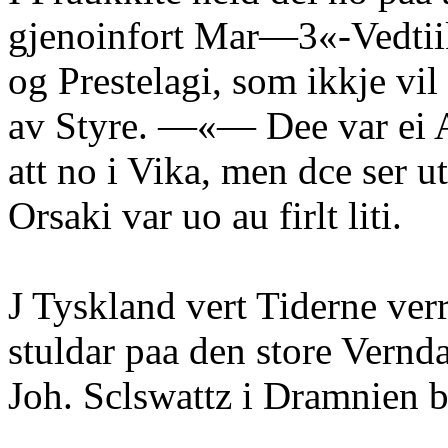
gjenoinfort Mar—3«-Vedtiik
og Prestelagi, som ikkje vil
av Styre. —«— Dee var ei 
att no i Vika, men dce ser ut 
Orsaki var uo au firlt liti.
J Tyskland vert Tiderne ver
stuldar paa den store Vernda
Joh. Sclswattz i Dramnien 