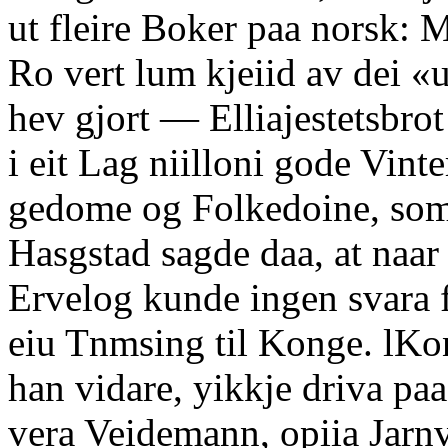
ut fleire Boker paa norsk: 
Ro vert lum kjeiid av dei 
hev gjort — Elliajestetsbrot 
i eit Lag niilloni gode Vint
gedome og Folkedoine, som a
Hasgstad sagde daa, at naar
Ervelog kunde ingen svara f
eiu Tnmsing til Konge. lKo
han vidare, yikkje driva pa
vera Veidemann, opiia Jarnv