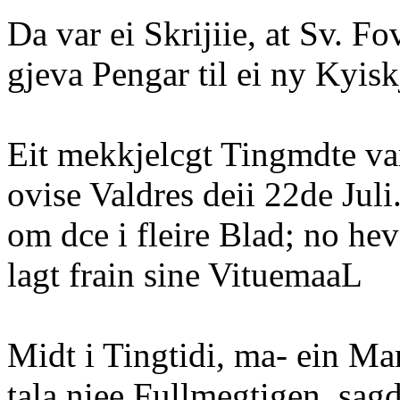
Da var ei Skrijiie, at Sv. Fo
gjeva Pengar til ei ny Kyiskj
Eit mekkjelcgt Tingmdte va
ovise Valdres deii 22de Juli
om dce i fleire Blad; no he
lagt frain sine VituemaaL
Midt i Tingtidi, ma- ein Ma
tala niee Fullmegtigen, sagde