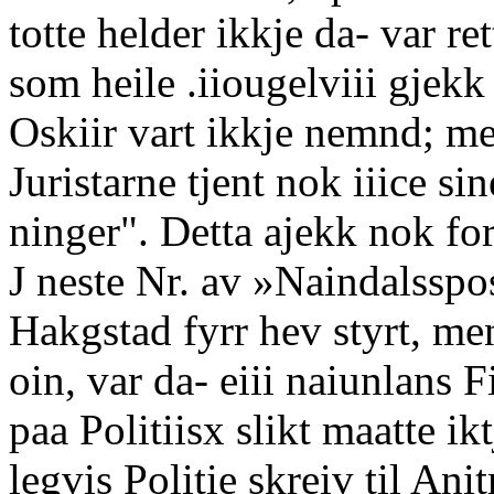
totte helder ikkje da- var r
som heile .iiougelviii gjek
Oskiir vart ikkje nemnd; me
Juristarne tjent nok iiice s
ninger". Detta ajekk nok fo
J neste Nr. av »Naindalsspo
Hakgstad fyrr hev styrt, me
oin, var da- eiii naiunlans F
paa Politiisx slikt maatte ikt
legvis Politie skreiv til A