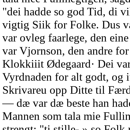
"dei hadde so god Tid, di vi
vigtig Siik for Folke. Dus v
var ovleg faarlege, den ein
var Vjornson, den andre for
Klokkiiit Ødegaard· Dei var
Vyrdnaden for alt godt, og iu
Skrivareu opp Ditte til Færd
— dæ var dæ beste han hadd
Mannen som tala mie Fullin
strengt: "ti stille-.» so Folk