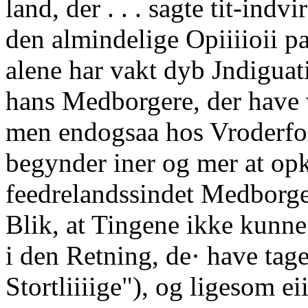
land, der . . . sagte tit-ind
den almindelige Opiiiioii p
alene har vakt dyb Jndigua
hans Medborgere, der have vi
men endogsaa hos Vroderfo
begynder iner og mer at opk
feedrelandssindet Medborge
Blik, at Tingene ikke kunne
i den Retning, de· have tage
Stortliiiige"), og ligesom eii