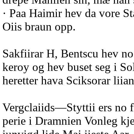
· Paa Haimir hev da vore St
Oiis braun opp.
Sakfiirar H, Bentscu hev no· 
keroy og hev buset seg i S
heretter hava Sciksorar liian
Vergclaiids—Styttii ers no f
perie i Dramnien Vonleg kjen