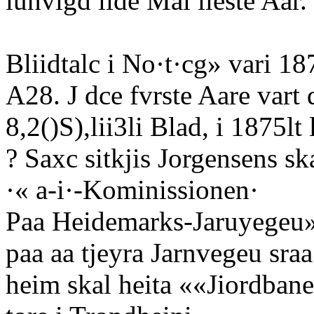
iunvigd lide Mai iieste Aar.
Bliidtalc i No·t·cg» vari 1
A28. J dce fvrste Aare vart 
8,2()S),lii3li Blad, i 1875lt l
? Saxc sitkjis Jorgensens sk
·« a-i·-Kominissionen·
Paa Heidemarks-Jaruyegeu»h
paa aa tjeyra Jarnvegeu sraa
heim skal heita ««Jiordban