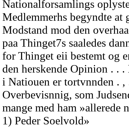
Nationalforsamlings oplyste
Medlemmerhs begyndte at g
Modstand mod den overhaan
paa Thinget7s saaledes dann
for Thinget eii bestemt og
den herskende Opinion . . 
i Natiouen er tortvnnden . ,
Overbevisnnig, som Judsen
mange med ham »allerede næ
1) Peder Soelvold»