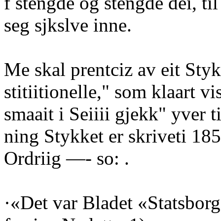
f stengde og stengde dei, ti
seg sjkslve inne.
Me skal prentciz av eit Sty
stitiitionelle," som klaart v
smaait i Seiiii gjekk" yver t
ning Stykket er skriveti 18
Ordriig —- so: .
·«Det var Bladet «Statsborg