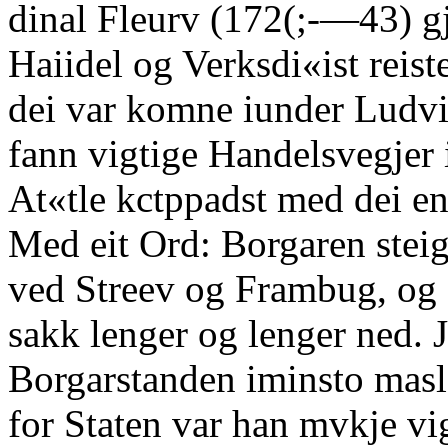
dinal Fleurv (172(;-—43) g
Haiidel og Verksdi«ist reist
dei var komne iunder Ludv
fann vigtige Handelsvegjer 
At«tle kctppadst med dei e
Med eit Ord: Borgaren steig 
ved Streev og Frambug, og 
sakk lenger og lenger ned.
Borgarstanden iminsto masl
for Staten var han mvkje vi