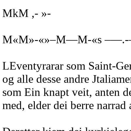
MkM ,- »-
M«M»-«»–M—M-«s –—.-
LEventyrarar som Saint-Ge
og alle desse andre Jtaliam
som Ein knapt veit, anten de
med, elder dei berre narrad 