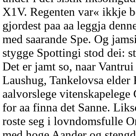
X1V. Regenten var« ikkje b
gjordest paa aa leggja denn
med saarande Spe. Og jamsi
stygge Spottingi stod dei: s
Det er jamt so, naar Vantrui
Laushug, Tankelovsa elder 
aalvorslege vitenskapeleg
for aa finna det Sanne. Lik
roste seg i lovndomsfulle 
med hoge Aander og stengd