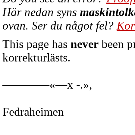
Här nedan syns
maskintolk
ovan. Ser du något fel?
Kor
This page has
never
been pr
korrekturlästs.
————«—x -.»,
Fedraheimen