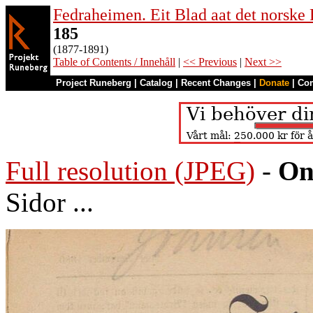
Fedraheimen. Eit Blad aat det norske 
185
(1877-1891)
Table of Contents / Innehåll
|
<< Previous
|
Next >>
Project Runeberg
|
Catalog
|
Recent Changes
|
Donate
|
Co
Full resolution (JPEG)
-
On
Sidor ...