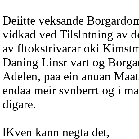
Deiitte veksande Borgardom
vidkad ved Tilslntning av de
av fltokstrivarar oki Kims
Daning Linsr vart og Borga
Adelen, paa ein anuan Maat
endaa meir svnberrt og i ma
digare.
lKven kann negta det, —— 