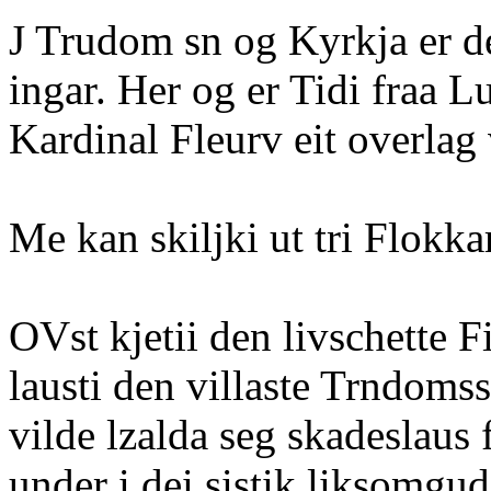
J Trudom sn og Kyrkja er de
ingar. Her og er Tidi fraa L
Kardinal Fleurv eit overlag 
Me kan skiljki ut tri Flokkar
OVst kjetii den livschette F
lausti den villaste Trndoms
vilde lzalda seg skadeslaus
under i dei sistik liksomgu