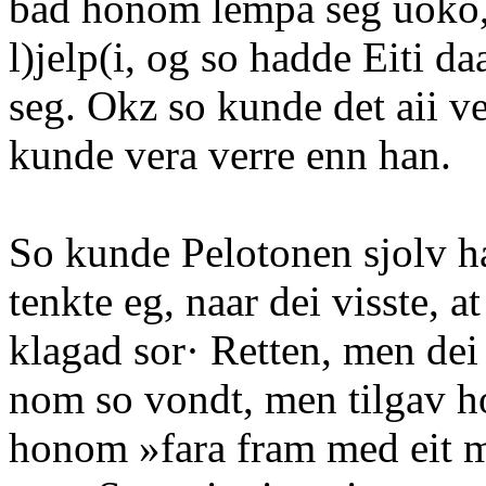
bad honom lempa seg uoko,
l)jelp(i, og so hadde Eiti d
seg. Okz so kunde det aii 
kunde vera verre enn han.
So kunde Pelotonen sjolv ha
tenkte eg, naar dei visste, 
klagad sor· Retten, men dei 
nom so vondt, men tilgav 
honom »fara fram med eit mi