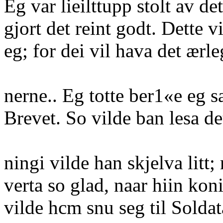
Eg var lieilttupp stolt av d
gjort det reint godt. Dette vi
eg; for dei vil hava det ærle
nerne.. Eg totte ber1«e eg s
Brevet. So vilde ban lesa det
ningi vilde han skjelva litt
verta so glad, naar hiin kon
vilde hcm snu seg til Soldata