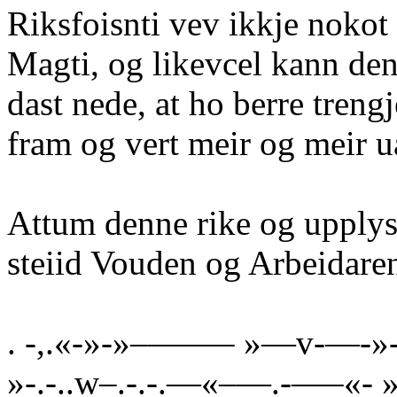
Riksfoisnti vev ikkje nokot
Magti, og likevcel kann denn
dast nede, at ho berre treng
fram og vert meir og meir u
Attum denne rike og upply
steiid Vouden og Arbeidare
. -,.«-»-»–——– »—v-—-»-
»-.-..w–.-.-.—«–—.-—–«- 