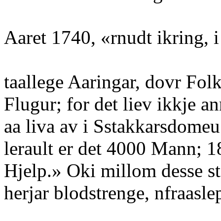
Aaret 1740, «rnudt ikring, 
taallege Aaringar, dovr Fol
Flugur; for det liev ikkje 
aa liva av i Sstakkarsdomeu
lerault er det 4000 Mann; 1
Hjelp.» Oki millom desse st
herjar blodstrenge, nfraasl