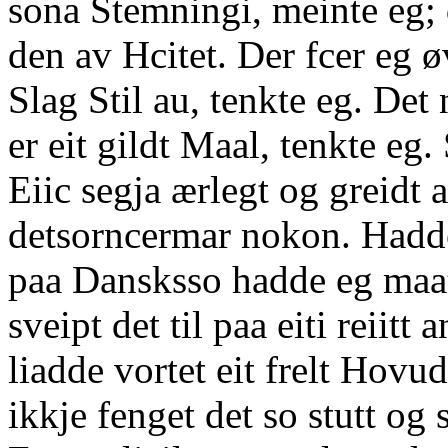
sona Stemningi, meinte eg; 
den av Hcitet. Der fcer eg ø
Slag Stil au, tenkte eg. Det
er eit gildt Maal, tenkte eg.
Eiic segja ærlegt og greidt a
detsorncermar nokon. Hadde 
paa Dansksso hadde eg maatt
sveipt det til paa eiti reiitt
liadde vortet eit frelt Hovu
ikkje fenget det so stutt og 