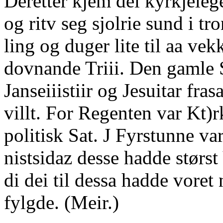
Deretter kjem dei kyrkjeleg
og ritv seg sjolrie sund i t
ling og duger lite til aa ve
dovnande Triii. Den gamle 
Janseiiistiir og Jesuitar fra
villt. For Regenten var Kt)rk
politisk Sat. J Fyrstunne va
nistsidaz desse hadde størst
di dei til dessa hadde voret
fylgde. (Meir.)