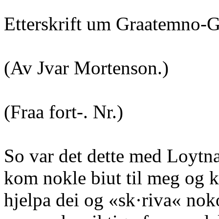
Etterskrift um Graatemno-G
(Av Jvar Mortenson.)
(Fraa fort-. Nr.)
So var det dette med Loytna
kom nokle biut til meg og 
hjelpa dei og «sk·riva« no