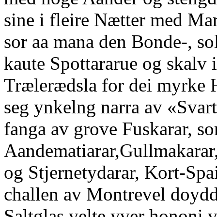
sine i fleire Nætter med Ma
sor aa mana den Bonde-, sol
kaute Spottararue og skalv 
Trælerædsla for dei myrke H
seg ynkelng narra av «Svar
fanga av grove Fuskarar, so
Aandematiarar,Gullmakarar
og Stjernetydarar, Kort-Spaii
challen av Montrevel doydde
Saltglas velte yver hononi 