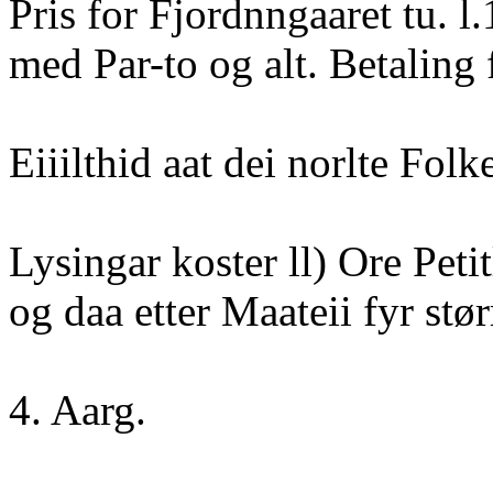
Pris for Fjordnngaaret tu. l.
med Par-to og alt. Betaling 
Eiiilthid aat dei norlte Folk
Lysingar koster ll) Ore Petit
og daa etter Maateii fyr stø
4. Aarg.