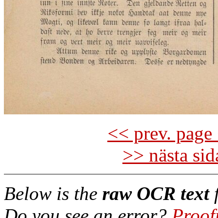
<< prev. page 
>> nästa si
Below is the
raw OCR text
f
Do you see an error?
Proof