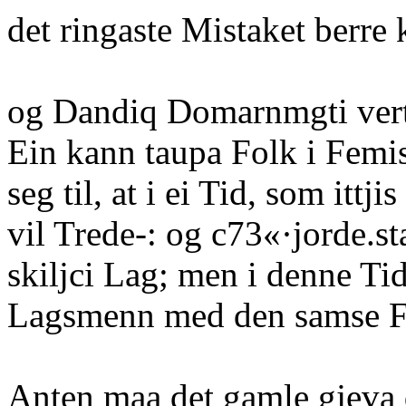
det ringaste Mistaket berre 
og Dandiq Domarnmgti vert
Ein kann taupa Folk i Femis
seg til, at i ei Tid, som ittji
vil Trede-: og c73«·jorde.s
skiljci Lag; men i denne Tid
Lagsmenn med den samse Fi
Anten maa det gamle gjeva 