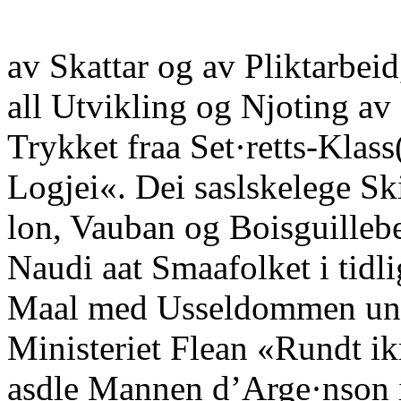
av Skattar og av Pliktarbeid
all Utvikling og Njoting a
Trykket fraa Set·retts-Klass
Logjei«. Dei saslskelege Sk
lon, Vauban og Boisguilleb
Naudi aat Smaafolket i tidl
Maal med Usseldommen und
Ministeriet Flean «Rundt ik
asdle Mannen d’Arge·nson is