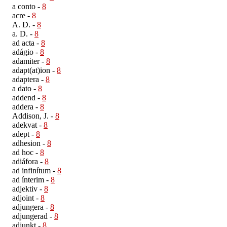
a conto
-
8
acre
-
8
A. D.
-
8
a. D.
-
8
ad acta
-
8
adágio
-
8
adamiter
-
8
adapt(at)ion
-
8
adaptera
-
8
a dato
-
8
addend
-
8
addera
-
8
Addison, J.
-
8
adekvat
-
8
adept
-
8
adhesion
-
8
ad hoc
-
8
adiáfora
-
8
ad infinítum
-
8
ad ínterim
-
8
adjektiv
-
8
adjoint
-
8
adjungera
-
8
adjungerad
-
8
adjunkt
-
8