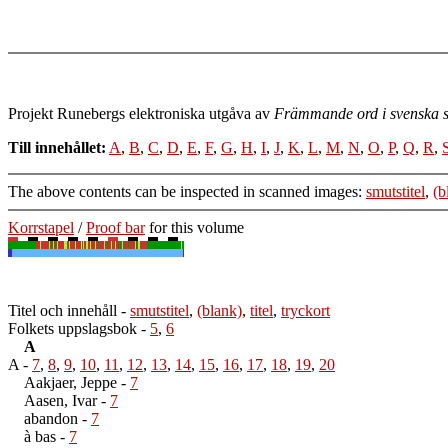
Projekt Runebergs elektroniska utgåva av
Främmande ord i svenska s
Till innehållet:
A
,
B
,
C
,
D
,
E
,
F
,
G
,
H
,
I
,
J
,
K
,
L
,
M
,
N
,
O
,
P
,
Q
,
R
,
The above contents can be inspected in scanned images:
smutstitel
,
(b
Korrstapel
/
Proof bar
for this volume
Titel och innehåll
-
smutstitel
,
(blank)
,
titel
,
tryckort
Folkets uppslagsbok
-
5
,
6
A
A
-
7
,
8
,
9
,
10
,
11
,
12
,
13
,
14
,
15
,
16
,
17
,
18
,
19
,
20
Aakjaer, Jeppe
-
7
Aasen, Ivar
-
7
abandon
-
7
à bas
-
7