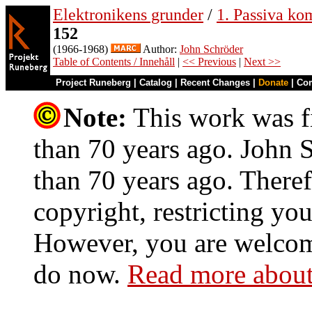
Elektronikens grunder
/
1. Passiva ko
152
(1966-1968)
Author:
John Schröder
Table of Contents / Innehåll
|
<< Previous
|
Next >>
Project Runeberg
|
Catalog
|
Recent Changes
|
Donate
|
Co
Note:
This work was fi
than 70 years ago. John S
than 70 years ago. Theref
copyright, restricting you
However, you are welcome
do now.
Read more about