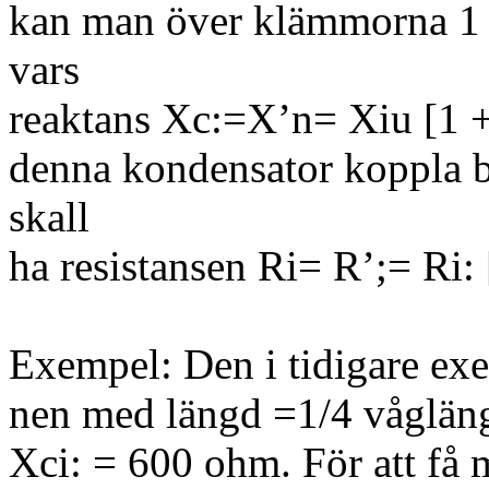
kan man över klämmorna 1 
vars
reaktans Xc:=X’n= Xiu [1 +
denna kondensator koppla b
skall
ha resistansen Ri= R’;= Ri:
Exempel: Den i tidigare ex
nen med längd =1/4 våglä
Xci: = 600 ohm. För att få 