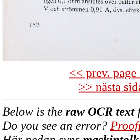
<< prev. page 
>> nästa si
Below is the
raw OCR text
f
Do you see an error?
Proof
Här nedan syns
maskintolk