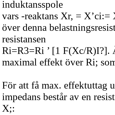
induktansspole
vars -reaktans Xr, = X’ci:= 
över denna belastningsresis
resistansen
Ri=R3=Ri ’ [1 F(Xc/R)I?]. Ä
maximal effekt över Ri; som
För att få max. effektuttag 
impedans består av en resis
X;: