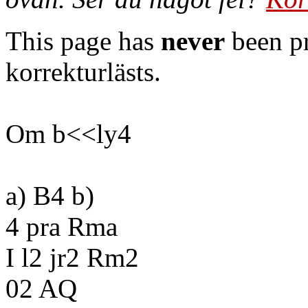
This page has
never
been pr
korrekturlästs.
Om b<<ly4
a) B4 b)
4 pra Rma
I l2 jr2 Rm2
02 AQ