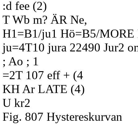
:d fee (2)
T Wb m? ÄR Ne,
H1=B1/ju1 Hö=B5/MORE N
ju=4T10 jura 22490 Jur2 one
; Ao ; 1
=2T 107 eff + (4
KH Ar LATE (4)
U kr2
Fig. 807 Hystereskurvan