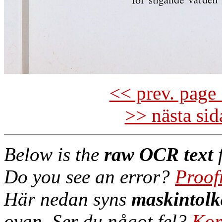
<< prev. page 
>> nästa si
Below is the
raw OCR text
f
Do you see an error?
Proof
Här nedan syns
maskintolk
ovan. Ser du något fel?
Kor