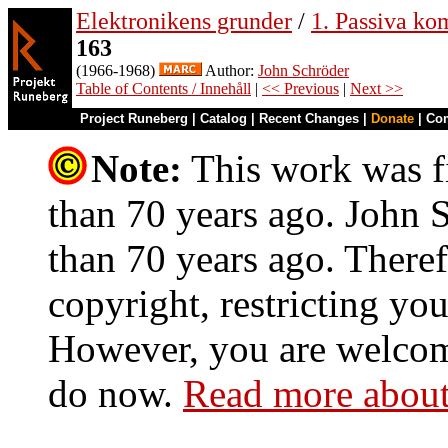
Elektronikens grunder
/
1. Passiva ko
163
(1966-1968)
Author:
John Schröder
Table of Contents / Innehåll
|
<< Previous
|
Next >>
Project Runeberg
|
Catalog
|
Recent Changes
|
Donate
|
Co
Note:
This work was fi
than 70 years ago. John S
than 70 years ago. Theref
copyright, restricting you
However, you are welcome
do now.
Read more about