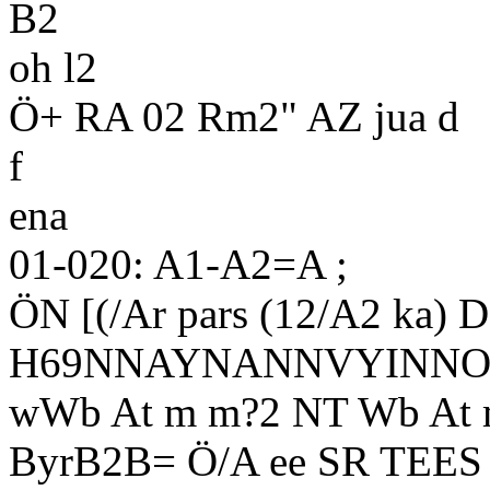
B2
oh l2
Ö+ RA 02 Rm2" AZ jua d
f
ena
01-020: A1-A2=A ;
ÖN [(/Ar pars (12/A2 ka) 
H69NNAYNANNVYINNOS
wWb At m m?2 NT Wb At 
ByrB2B= Ö/A ee SR TEES s