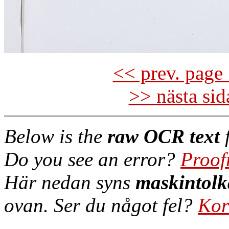
<< prev. page 
>> nästa si
Below is the
raw OCR text
f
Do you see an error?
Proof
Här nedan syns
maskintolk
ovan. Ser du något fel?
Kor