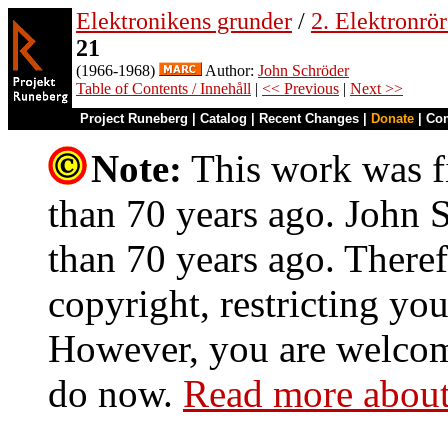
Elektronikens grunder
/
2. Elektronrö
21
(1966-1968)
Author:
John Schröder
Table of Contents / Innehåll
|
<< Previous
|
Next >>
Project Runeberg
|
Catalog
|
Recent Changes
|
Donate
|
Co
Note:
This work was fi
than 70 years ago. John S
than 70 years ago. Theref
copyright, restricting you
However, you are welcome
do now.
Read more about