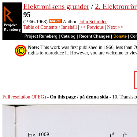
Elektronikens grunder
/
2. Elektronrö
95
(1966-1968)
Author:
John Schröder
Table of Contents / Innehåll
|
<< Previous
|
Next >>
Project Runeberg
|
Catalog
|
Recent Changes
|
Donate
|
Co
Note:
This work was first published in 1966, less than 70
rights to reproduce it. However, you are welcome to vie
Full resolution (JPEG)
-
On this page / på denna sida
- 10. Transisto