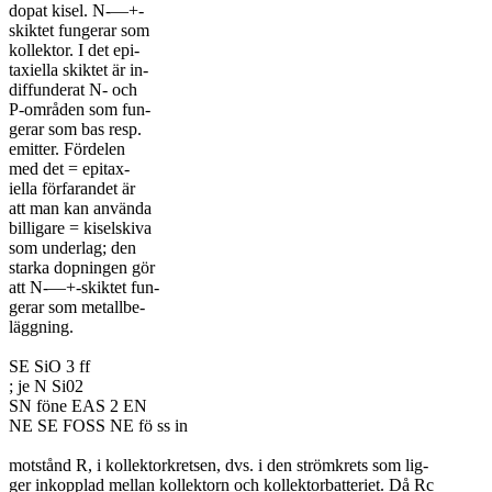
dopat kisel. N-—+-
skiktet fungerar som
kollektor. I det epi-
taxiella skiktet är in-
diffunderat N- och
P-områden som fun-
gerar som bas resp.
emitter. Fördelen
med det = epitax-
iella förfarandet är
att man kan använda
billigare = kiselskiva
som underlag; den
starka dopningen gör
att N-—+-skiktet fun-
gerar som metallbe-
läggning.
SE SiO 3 ff
; je N Si02
SN föne EAS 2 EN
NE SE FOSS NE fö ss in
motstånd R, i kollektorkretsen, dvs. i den strömkrets som lig-
ger inkopplad mellan kollektorn och kollektorbatteriet. Då Rc