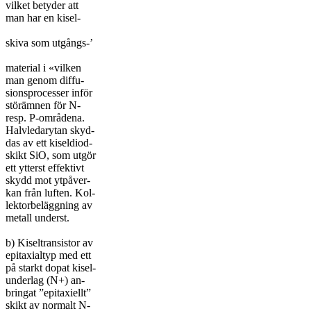
vilket betyder att
man har en kisel-
skiva som utgångs-’
material i «vilken
man genom diffu-
sionsprocesser inför
störämnen för N-
resp. P-områdena.
Halvledarytan skyd-
das av ett kiseldiod-
skikt SiO, som utgör
ett ytterst effektivt
skydd mot ytpåver-
kan från luften. Kol-
lektorbeläggning av
metall underst.
b) Kiseltransistor av
epitaxialtyp med ett
på starkt dopat kisel-
underlag (N+) an-
bringat ”epitaxiellt”
skikt av normalt N-