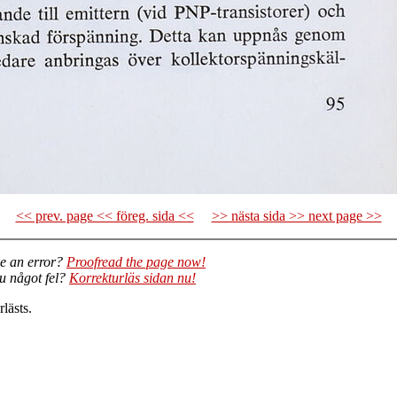
<< prev. page << föreg. sida <<
>> nästa sida >> next page >>
e an error?
Proofread the page now!
du något fel?
Korrekturläs sidan nu!
lästs.