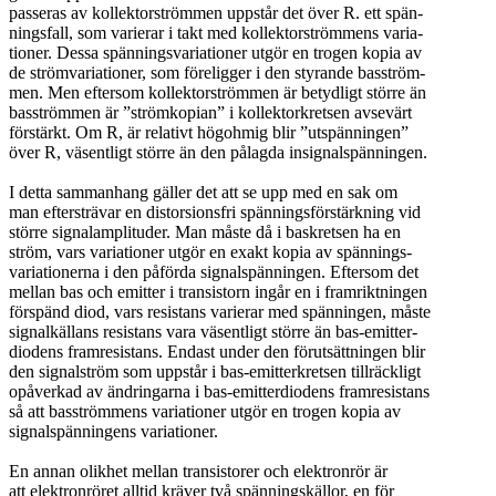
passeras av kollektorströmmen uppstår det över R. ett spän-
ningsfall, som varierar i takt med kollektorströmmens varia-
tioner. Dessa spänningsvariationer utgör en trogen kopia av
de strömvariationer, som föreligger i den styrande basström-
men. Men eftersom kollektorströmmen är betydligt större än
basströmmen är ”strömkopian” i kollektorkretsen avsevärt
förstärkt. Om R, är relativt högohmig blir ”utspänningen”
över R, väsentligt större än den pålagda insignalspänningen.
I detta sammanhang gäller det att se upp med en sak om
man eftersträvar en distorsionsfri spänningsförstärkning vid
större signalamplituder. Man måste då i baskretsen ha en
ström, vars variationer utgör en exakt kopia av spännings-
variationerna i den påförda signalspänningen. Eftersom det
mellan bas och emitter i transistorn ingår en i framriktningen
förspänd diod, vars resistans varierar med spänningen, måste
signalkällans resistans vara väsentligt större än bas-emitter-
diodens framresistans. Endast under den förutsättningen blir
den signalström som uppstår i bas-emitterkretsen tillräckligt
opåverkad av ändringarna i bas-emitterdiodens framresistans
så att basströmmens variationer utgör en trogen kopia av
signalspänningens variationer.
En annan olikhet mellan transistorer och elektronrör är
att elektronröret alltid kräver två spänningskällor, en för