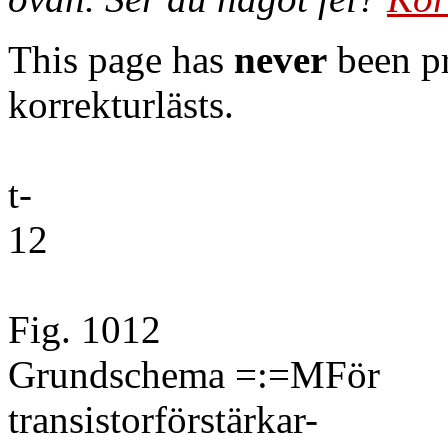
This page has
never
been pr
korrekturlästs.
t-
12
Fig. 1012
Grundschema =:=MFör
transistorförstärkar-