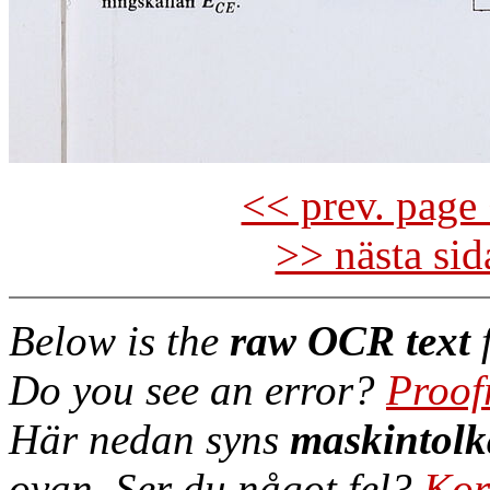
<< prev. page 
>> nästa si
Below is the
raw OCR text
f
Do you see an error?
Proof
Här nedan syns
maskintolk
ovan. Ser du något fel?
Kor