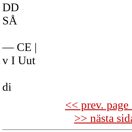
DD
SÅ
— CE |
v I Uut
di
<< prev. page 
>> nästa si