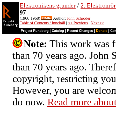
Elektronikens grunder
/
2. Elektronrö
97
(1966-1968)
Author:
John Schröder
Table of Contents / Innehåll
|
<< Previous
|
Next >>
Project Runeberg
|
Catalog
|
Recent Changes
|
Donate
|
Co
Note:
This work was fi
than 70 years ago. John S
than 70 years ago. Theref
copyright, restricting you
However, you are welcome
do now.
Read more about