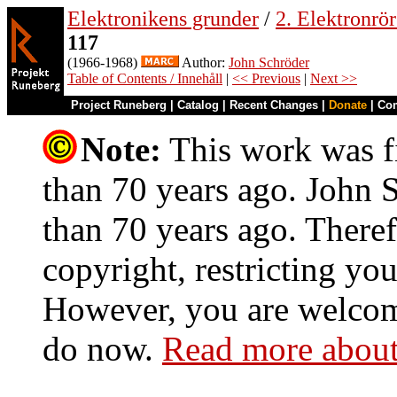
Elektronikens grunder
/
2. Elektronrö
117
(1966-1968)
Author:
John Schröder
Table of Contents / Innehåll
|
<< Previous
|
Next >>
Project Runeberg
|
Catalog
|
Recent Changes
|
Donate
|
Co
Note:
This work was fi
than 70 years ago. John S
than 70 years ago. Theref
copyright, restricting you
However, you are welcome
do now.
Read more about