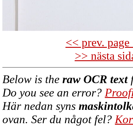
<< prev. page 
>> nästa si
Below is the
raw OCR text
f
Do you see an error?
Proof
Här nedan syns
maskintolk
ovan. Ser du något fel?
Kor