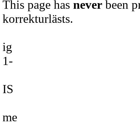
This page has
never
been pr
korrekturlästs.
ig
1-
IS
me