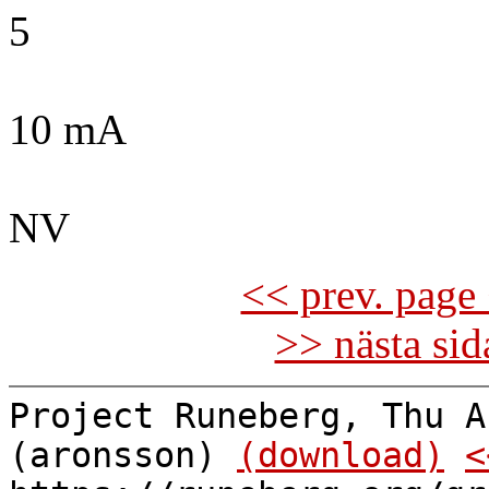
5
10 mA
NV
<< prev. page 
>> nästa si
Project Runeberg, Thu A
(aronsson)
(download)
<