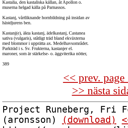
Kastalia, den kastaliska källan, åt Apollon o.

muserna helgad källa på Parnassos.

Kastanj, vårtliknande hornbildning på insidan av

hästdjurens ben.

Kastanj(e), äkta kastanj, ädelkastanj, Castanea

sativa (vulgaris), ståtligt träd bland ekväxterna

med blommor i upprätta ax. Medelhavsområdet.

Parkträd i s. Sv. Frukterna, kastanjer el.

maroner, som är stärkelse- o. äggviterika nötter,

<< prev. page 
>> nästa si
Project Runeberg, Fri F
(aronsson)
(download)
<