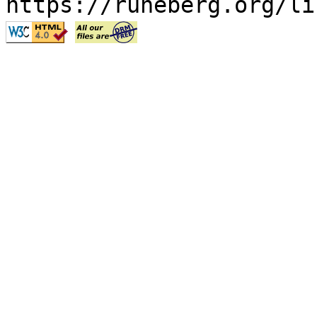
https://runeberg.org/li