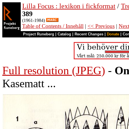
Lilla Focus : lexikon i fickformat
/
Tr
389
(1961-1984)
Table of Contents / Innehåll
|
<< Previous
|
Nex
Project Runeberg
|
Catalog
|
Recent Changes
|
Donate
|
Co
Full resolution (JPEG)
-
On
Kasematt ...