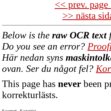
<< prev. page 
>> nästa si
Below is the
raw OCR text
f
Do you see an error?
Proof
Här nedan syns
maskintolk
ovan. Ser du något fel?
Kor
This page has
never
been pr
korrekturlästs.
Kasematt - Kastanj(e)
