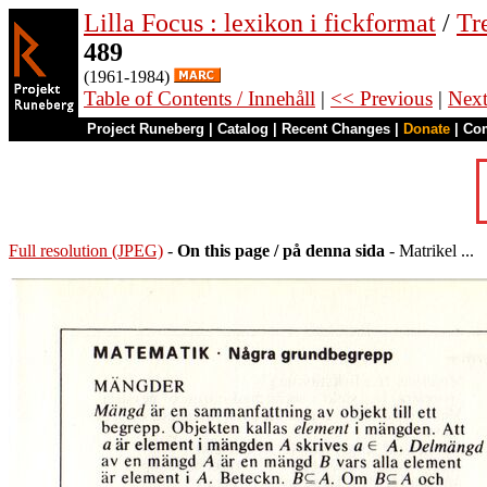
Lilla Focus : lexikon i fickformat
/
Tr
489
(1961-1984)
Table of Contents / Innehåll
|
<< Previous
|
Nex
Project Runeberg
|
Catalog
|
Recent Changes
|
Donate
|
Co
Full resolution (JPEG)
-
On this page / på denna sida
- Matrikel ...