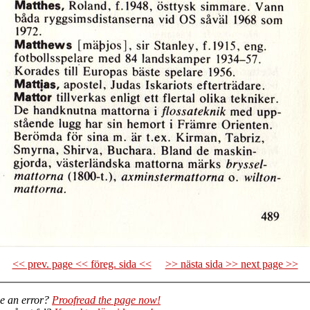
<< prev. page << föreg. sida <<
>> nästa sida >> next page >>
e an error?
Proofread the page now!