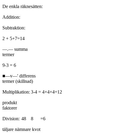
De enkla räknesätten:

Addition:

Subtraktion:

2 + 5+7=14

—.— summa

termer

9-3 = 6

■—v—' differens

termer (skillnad)

Multiplikation:	3-4 = 4+4+4=12

produkt

faktorer

Division:	48	8	=6

täljare nämnare kvot
