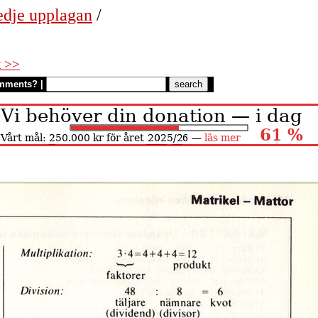
edje upplagan
/
t >>
mments?
|