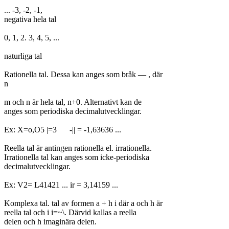
... -3, -2, -1,

negativa hela tal

0, 1, 2. 3, 4, 5, ...

naturliga tal

Rationella tal. Dessa kan anges som bråk — , där

n

m och n är hela tal, n+0. Alternativt kan de

anges som periodiska decimalutvecklingar.

Ex: X=o,O5 |=3	-|| = -1,63636 ...

Reella tal är antingen rationella el. irrationella.

Irrationella tal kan anges som icke-periodiska

decimalutvecklingar.

Ex: V2= L41421 ... ir = 3,14159 ...

Komplexa tal. tal av formen a + h i där a och h är

reella tal och i i=~\. Därvid kallas a reella

delen och h imaginära delen.
