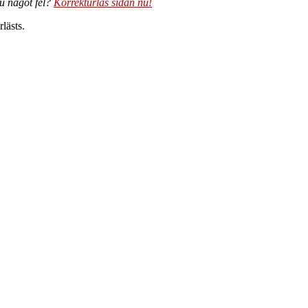
du något fel?
Korrekturläs sidan nu!
lästs.