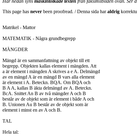
Här nedan syns
maskintolkade texten
från faksimilbilden ovan. Ser 
This page has
never
been proofread. / Denna sida har
aldrig
korrektur
Matrikel - Mattor

MATEMATIK - Några grundbegrepp

MÄNGDER

Mängd är en sammanfattning av objekt till ett

begrepp. Objekten kallas element i mängden. Att

a är element i mängden A skrives a e A. Delmängd

av en mängd A är en mängd B vars alla element

är element i A. Beteckn. BQA. Om BQA och

B A A, kallas B äkta delmängd av A. Beteckn.

BcA. Snittet An B av två mängder A och B

består av de objekt som är element i både A och

B. Unionen Au B består av de objekt som är

element i minst en av A och B.

TAL

Hela tal:
