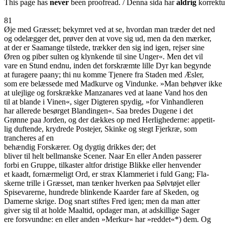
This page has
never
been proofread. / Denna sida har
aldrig
korrektur
81
Øje med Græsset; bekymret ved at se, hvordan man træder det ned
og odelægger det, prøver den at vove sig ud, men da den mærker,
at der er Saamange tilstede, trækker den sig ind igen, rejser sine
Øren og piber sulten og klynkende til sine Unger«. Men det vil
vare en Stund endnu, inden det forskræmte lille Dyr kan begynde
at furagere paany; thi nu komme Tjenere fra Staden med Æsler,
som ere belæssede med Madkurve og Vindunke. »Man behøver ikke
at ulejlige og forskrække Manzanares ved at laane Vand hos den
til at blande i Vinen«, siger Digteren spydig, »for Vinhandleren
har allerede besørget Blandingen«. Saa bredes Dugene i det
Grønne paa Jorden, og der dækkes op med Herlighederne: appetit-
lig duftende, krydrede Postejer, Skinke og stegt Fjerkræ, som
trancheres af en
behændig Forskærer. Og dygtig drikkes der; det
bliver til helt bellmanske Scener. Naar En eller Anden passerer
forbi en Gruppe, tilkaster altfor dristige Blikke eller henvender
et kaadt, fornærmeligt Ord, er strax Klammeriet i fuld Gang; Fla-
skerne trille i Græsset, man tænker hverken paa Sølvtøjet eller
Spisevarerne, hundrede blinkende Kaarder fare af Skeden, og
Damerne skrige. Dog snart stiftes Fred igen; men da man atter
giver sig til at holde Maaltid, opdager man, at adskillige Sager
ere forsvundne: en eller anden »Merkur« har »reddet«*) dem. Og