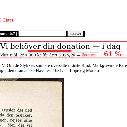
l Gigas
mments?
|
 V. Om de Stykker, som ere oversatte i første Bind. Markgrevinde Pari
Dage; den dramatiske Havefest 1631. — Lope og Moreto