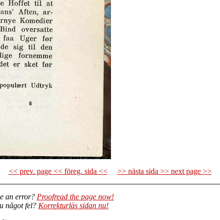
<< prev. page << föreg. sida <<
>> nästa sida >> next page >>
e an error?
Proofread the page now!
du något fel?
Korrekturläs sidan nu!