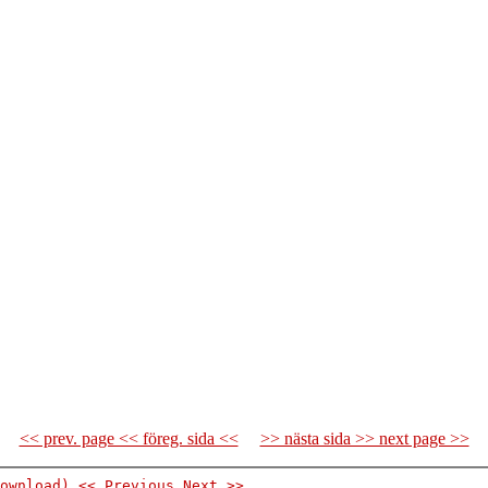
<< prev. page << föreg. sida <<
>> nästa sida >> next page >>
ownload)
<< Previous
Next >>