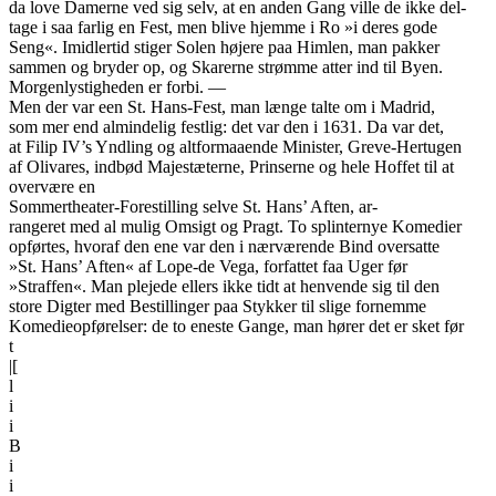
da love Damerne ved sig selv, at en anden Gang ville de ikke del-
tage i saa farlig en Fest, men blive hjemme i Ro »i deres gode
Seng«. Imidlertid stiger Solen højere paa Himlen, man pakker
sammen og bryder op, og Skarerne strømme atter ind til Byen.
Morgenlystigheden er forbi. —
Men der var een St. Hans-Fest, man længe talte om i Madrid,
som mer end almindelig festlig: det var den i 1631. Da var det,
at Filip IV’s Yndling og altformaaende Minister, Greve-Hertugen
af Olivares, indbød Majestæterne, Prinserne og hele Hoffet til at
overvære en
Sommertheater-Forestilling selve St. Hans’ Aften, ar-
rangeret med al mulig Omsigt og Pragt. To splinternye Komedier
opførtes, hvoraf den ene var den i nærværende Bind oversatte
»St. Hans’ Aften« af Lope-de Vega, forfattet faa Uger før
»Straffen«. Man plejede ellers ikke tidt at henvende sig til den
store Digter med Bestillinger paa Stykker til slige fornemme
Komedieopførelser: de to eneste Gange, man hører det er sket før
t
|[
l
i
i
B
i
i