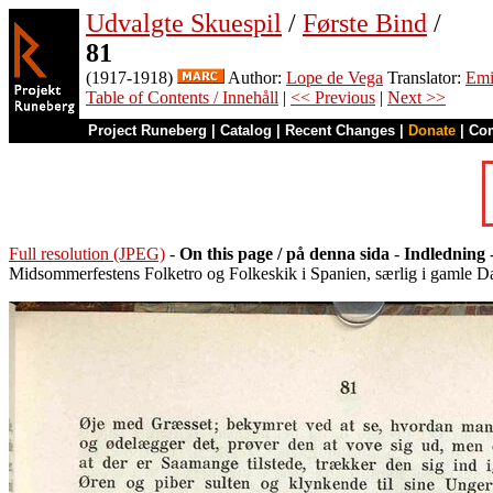
Udvalgte Skuespil
/
Første Bind
/
81
(1917-1918)
Author:
Lope de Vega
Translator:
Emi
Table of Contents / Innehåll
|
<< Previous
|
Next >>
Project Runeberg
|
Catalog
|
Recent Changes
|
Donate
|
Co
Full resolution (JPEG)
-
On this page / på denna sida
-
Indledning
-
Midsommerfestens Folketro og Folkeskik i Spanien, særlig i gamle 