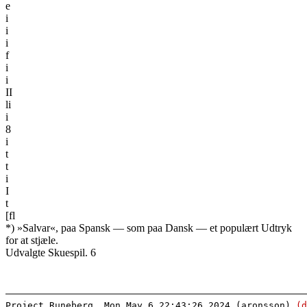
e
i
i
i
f
i
i
II
li
i
8
i
t
t
i
I
t
[fl
*) »Salvar«, paa Spansk — som paa Dansk — et populært Udtryk
for at stjæle.
Udvalgte Skuespil. 6
Project Runeberg, Mon May 6 22:43:26 2024 (aronsson)
(d