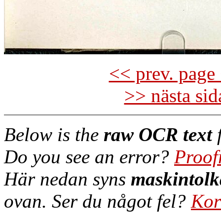
<< prev. page 
>> nästa si
Below is the
raw OCR text
f
Do you see an error?
Proof
Här nedan syns
maskintolk
ovan. Ser du något fel?
Kor