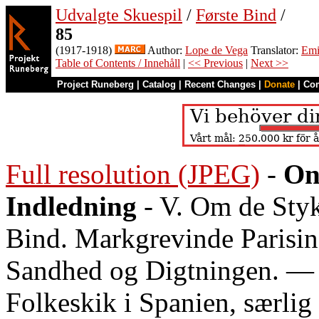
Udvalgte Skuespil
/
Første Bind
/
85
(1917-1918)
Author:
Lope de Vega
Translator:
Emi
Table of Contents / Innehåll
|
<< Previous
|
Next >>
Project Runeberg
|
Catalog
|
Recent Changes
|
Donate
|
Co
Full resolution (JPEG)
-
On
Indledning
- V. Om de Stykk
Bind. Markgrevinde Parisina
Sandhed og Digtningen. —
Folkeskik i Spanien, særlig