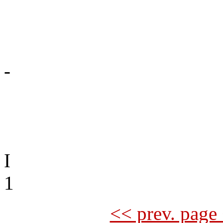
-
I
1
<< prev. page 