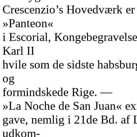
Crescenzio’s Hovedværk er 
»Panteon«
i Escorial, Kongebegravelse
Karl II
hvile som de sidste habsbu
og
formindskede Rige. —
»La Noche de San Juan« exis
gave, nemlig i 21de Bd. af
udkom-