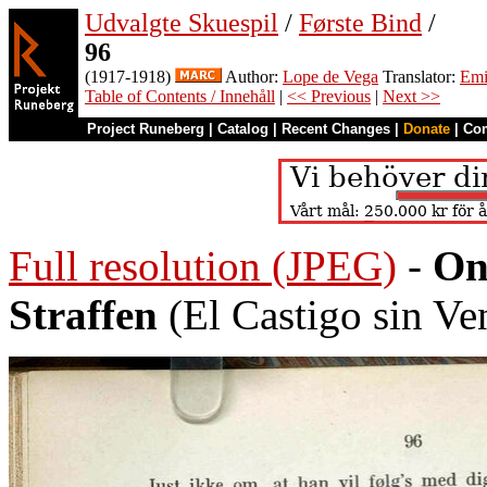
Udvalgte Skuespil
/
Første Bind
/
96
(1917-1918)
Author:
Lope de Vega
Translator:
Emi
Table of Contents / Innehåll
|
<< Previous
|
Next >>
Project Runeberg
|
Catalog
|
Recent Changes
|
Donate
|
Co
Full resolution (JPEG)
-
On
Straffen
(El Castigo sin Ve