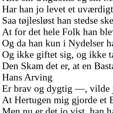
Har han jo levet et uværdigt
Saa tøjlesløst han stedse sk
At for det hele Folk han blev
Og da han kun i Nydelser ha
Og ikke giftet sig, og ikke 
Den Skam det er, at en Bast
Hans Arving
Er brav og dygtig —, vilde j
At Hertugen mig gjorde et 
Men nu er det jo vist, han h