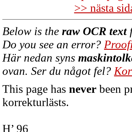
>> nästa si
Below is the
raw OCR text
f
Do you see an error?
Proof
Här nedan syns
maskintolk
ovan. Ser du något fel?
Kor
This page has
never
been pr
korrekturlästs.
H’ 96