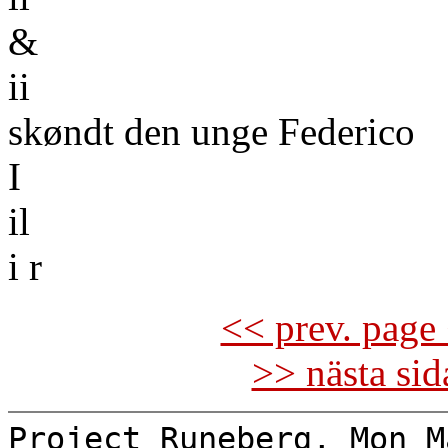
&
ii
skøndt den unge Federico
I
il
i r
<< prev. page 
>> nästa si
Project Runeberg, Mon M