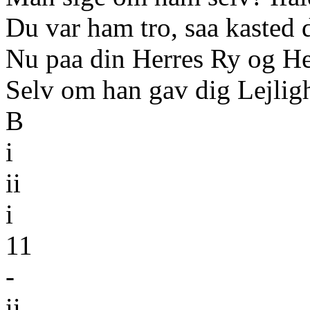
Du var ham tro, saa kasted 
Nu paa din Herres Ry og He
Selv om han gav dig Lejligh
B
i
ii
i
11
-
ii